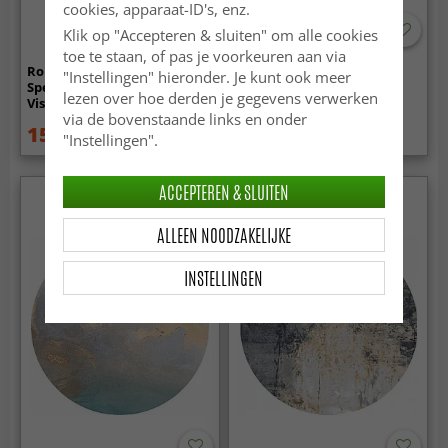
cookies, apparaat-ID's, enz.
Klik op "Accepteren & sluiten" om alle cookies
toe te staan, of pas je voorkeuren aan via
Rond vloerkleed - Jodhpur
Rond vloerkleed - Zebra
"Instellingen" hieronder. Je kunt ook meer
Special Luxury Edition
lezen over hoe derden je gegevens verwerken
Viscose (grijs)
via de bovenstaande links en onder
159 €
59.99 €
199 €
84.99 €
"Instellingen".
ACCEPTEREN & SLUITEN
ALLEEN NOODZAKELIJKE
INSTELLINGEN