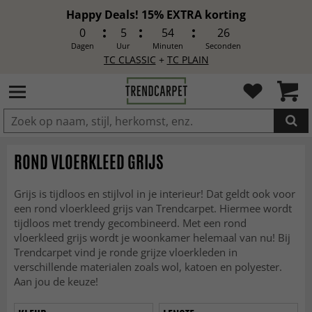
Happy Deals! 15% EXTRA korting
0
5
54
24
Dagen
Uur
Minuten
Seconden
TC CLASSIC
+
TC PLAIN
IN DE WINKELWAGEN GELEGD
ROND VLOERKLEED GRIJS
Grijs is tijdloos en stijlvol in je interieur! Dat geldt ook voor
een rond vloerkleed grijs van Trendcarpet. Hiermee wordt
tijdloos met trendy gecombineerd. Met een rond
vloerkleed grijs wordt je woonkamer helemaal van nu! Bij
Trendcarpet vind je ronde grijze vloerkleden in
verschillende materialen zoals wol, katoen en polyester.
Aan jou de keuze!