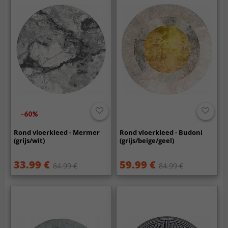
-60%
Rond vloerkleed - Mermer
Rond vloerkleed - Budoni
(grijs/wit)
(grijs/beige/geel)
33.99 €
59.99 €
84.99 €
84.99 €