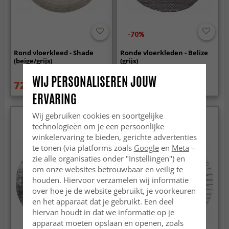
-70%
Rond vloerkleed - Shade
Ronde vloerkleden - Belize
(beige/grijs)
(grijs)
WIJ PERSONALISEREN JOUW
72.99 €
46.99 €
169 €
159 €
ERVARING
Wij gebruiken cookies en soortgelijke
technologieën om je een persoonlijke
winkelervaring te bieden, gerichte advertenties
te tonen (via platforms zoals
Google
en
Meta
–
zie alle organisaties onder "Instellingen") en
om onze websites betrouwbaar en veilig te
houden. Hiervoor verzamelen wij informatie
over hoe je de website gebruikt, je voorkeuren
en het apparaat dat je gebruikt. Een deel
hiervan houdt in dat we informatie op je
apparaat moeten opslaan en openen, zoals