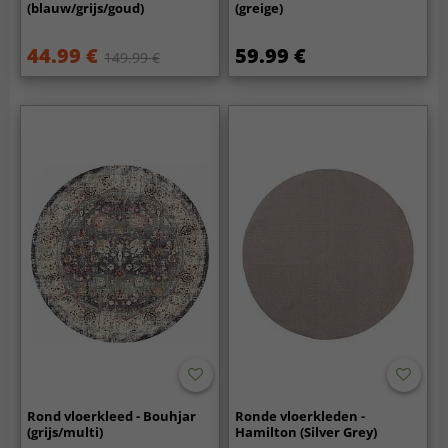
(blauw/grijs/goud)
(greige)
44.99 €
59.99 €
149.99 €
Rond vloerkleed - Bouhjar
Ronde vloerkleden -
(grijs/multi)
Hamilton (Silver Grey)