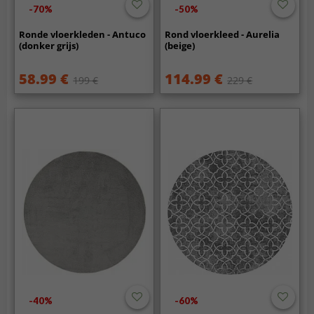
-70%
-50%
Ronde vloerkleden - Antuco
Rond vloerkleed - Aurelia
(donker grijs)
(beige)
58.99 €
114.99 €
199 €
229 €
-40%
-60%