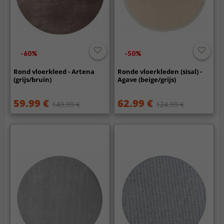
-60%
-50%
Rond vloerkleed - Artena
Ronde vloerkleden (sisal) -
(grijs/bruin)
Agave (beige/grijs)
59.99 €
62.99 €
149.99 €
124.99 €