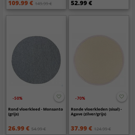
109.99 €
52.99 €
149.99 €
-50%
-70%
Rond vloerkleed - Monsanto
Ronde vloerkleden (sisal) -
(grijs)
Agave (zilver/grijs)
26.99 €
37.99 €
54.99 €
124.99 €