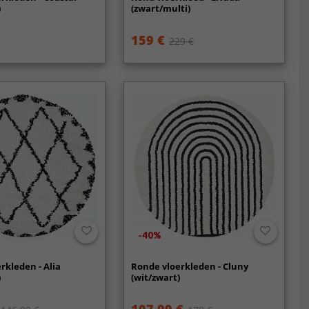
)
(zwart/multi)
159 €
229 €
-40%
rkleden - Alia
Ronde vloerkleden - Cluny
)
(wit/zwart)
107.99 €