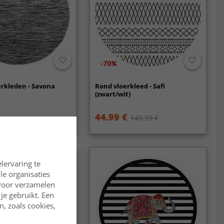
-70%
rkleden - Savona
Rond vloerkleed - Safi
(zwart/wit)
44.99 €
149.99 €
lervaring te
lle organisaties
rvoor verzamelen
je gebruikt. Een
, zoals cookies,