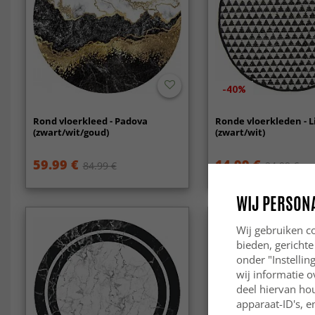
-40%
Rond vloerkleed - Padova
Ronde vloerkleden - 
(zwart/wit/goud)
(zwart/wit)
59.99 €
14.99 €
84.99 €
24.99 €
WIJ PERSON
Wij gebruiken co
bieden, gerichte
onder "Instelli
wij informatie o
deel hiervan ho
apparaat-ID's, e