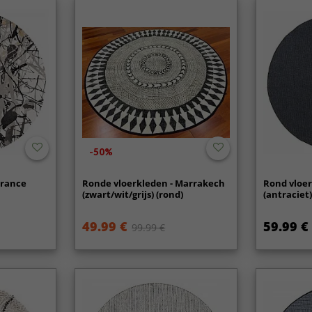
-50%
wrance
Ronde vloerkleden - Marrakech
Rond vloe
(zwart/wit/grijs) (rond)
(antraciet
49.99 €
59.99 €
99.99 €