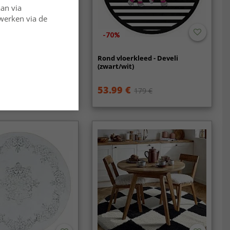
aan via
rwerken via de
-70%
rkleden - Savona
Rond vloerkleed - Develi
)
(zwart/wit)
€
53.99 €
179 €