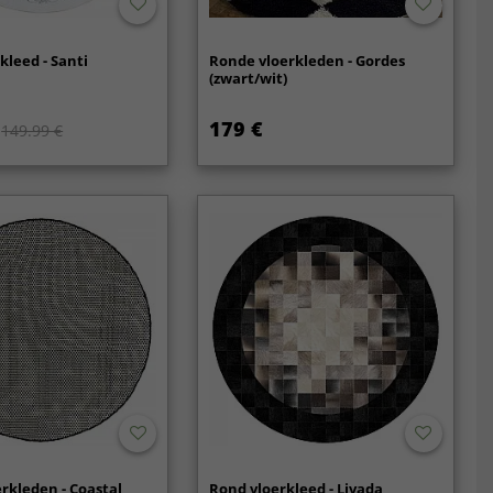
kleed - Santi
Ronde vloerkleden - Gordes
(zwart/wit)
179 €
149.99 €
rkleden - Coastal
Rond vloerkleed - Livada