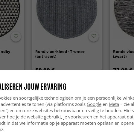
Lindby
Rond vloerkleed - Tromsø
Ronde vloe
(antraciet)
(zwart)
59.99 €
77.99 €
ALISEREN JOUW ERVARING
okies en soortgelijke technologieën om je een persoonlijke winke
 advertenties te tonen (via platforms zoals
Google
en
Meta
– zie a
ngen") en om onze websites betrouwbaar en veilig te houden. Hie
ver hoe je de website gebruikt, je voorkeuren en het apparaat dat 
udt in dat we informatie op je apparaat moeten opslaan en openen
nz.