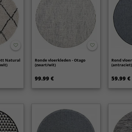
ott Natural
Ronde vloerkleden - Otago
Rond vloer
wit)
(zwart/wit)
(antraciet
99.99 €
59.99 €