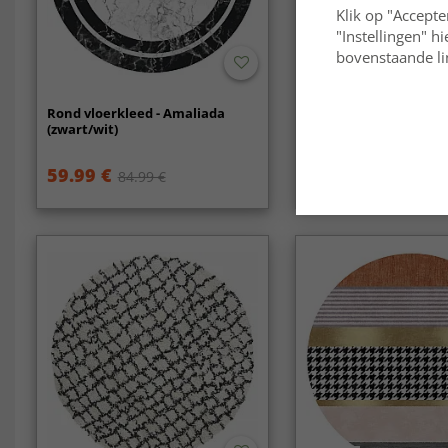
Klik op "Accepte
"Instellingen" h
bovenstaande lin
-40%
Rond vloerkleed - Amaliada
Ronde vloerkleden - C
(zwart/wit)
(zwart/beige)
59.99 €
59.99 €
84.99 €
99.99 €