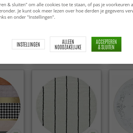
ren & sluiten" om alle cookies toe te staan, of pas je voorkeuren 
ieronder. Je kunt ook meer lezen over hoe derden je gegevens ve
ks en onder "Instellingen".
apri
Ronde vloerkleden - Delly
Ronde vloe
(zwart/wit)
(zwart/wit
ALLEEN
ACCEPTEREN
INSTELLINGEN
NOODZAKELIJKE
& SLUITEN
109.99 €
122.99 