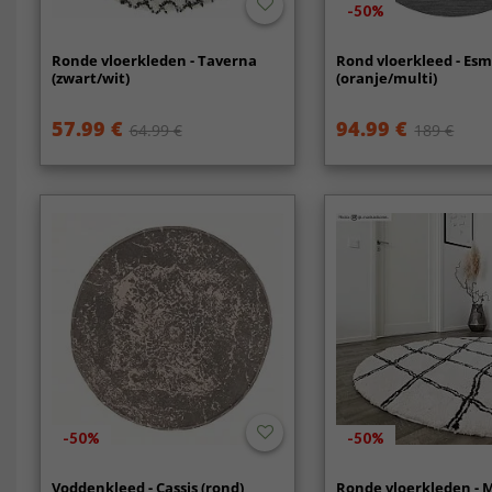
-50%
Ronde vloerkleden - Taverna
Rond vloerkleed - Es
(zwart/wit)
(oranje/multi)
57.99 €
94.99 €
64.99 €
189 €
-50%
-50%
Voddenkleed - Cassis (rond)
Ronde vloerkleden - 