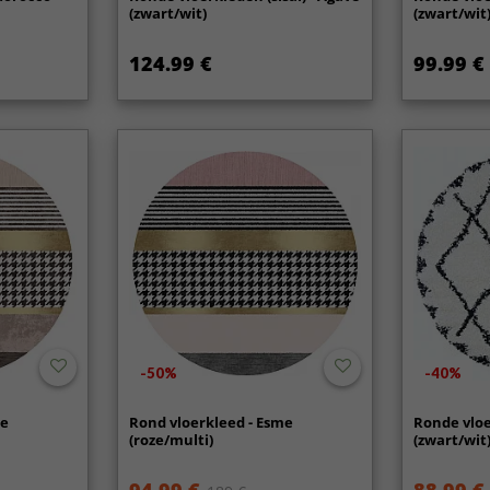
(zwart/wit)
(zwart/wit
124.99 €
99.99 €
-50%
-40%
me
Rond vloerkleed - Esme
Ronde vloe
(roze/multi)
(zwart/wit
94.99 €
88.99 €