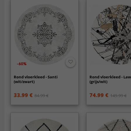
-60%
Rond vloerkleed - Santi
Rond vloerkleed - La
(wit/zwart)
(grijs/wit)
33.99 €
74.99 €
84.99 €
149.99 €