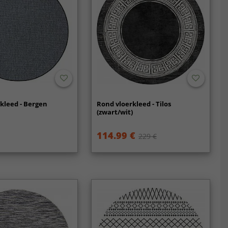
kleed - Bergen
Rond vloerkleed - Tilos
)
(zwart/wit)
114.99 €
229 €