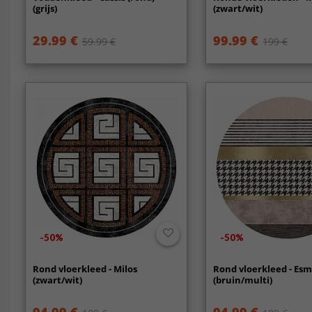
(grijs)
(zwart/wit)
29.99 €
99.99 €
59.99 €
199 €
-50%
-50%
Rond vloerkleed - Milos
Rond vloerkleed - Es
(zwart/wit)
(bruin/multi)
94.99 €
94.99 €