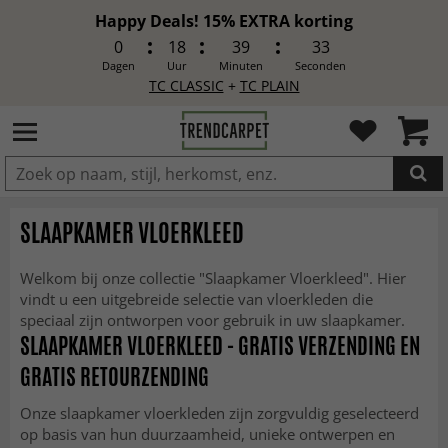
Happy Deals! 15% EXTRA korting
0
18
39
31
Dagen
Uur
Minuten
Seconden
TC CLASSIC
+
TC PLAIN
IN DE WINKELWAGEN GELEGD
SLAAPKAMER VLOERKLEED
Welkom bij onze collectie "Slaapkamer Vloerkleed". Hier
vindt u een uitgebreide selectie van vloerkleden die
speciaal zijn ontworpen voor gebruik in uw slaapkamer.
SLAAPKAMER VLOERKLEED - GRATIS VERZENDING EN
GRATIS RETOURZENDING
Onze slaapkamer vloerkleden zijn zorgvuldig geselecteerd
op basis van hun duurzaamheid, unieke ontwerpen en