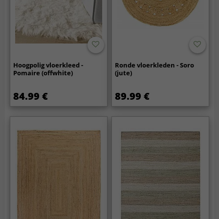
Hoogpolig vloerkleed -
Ronde vloerkleden - Soro
Pomaire (offwhite)
(jute)
84.99 €
89.99 €