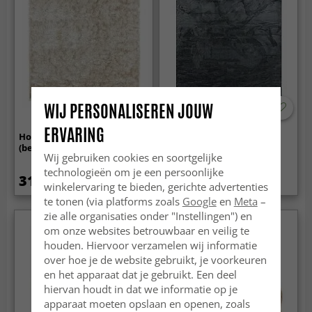
WIJ PERSONALISEREN JOUW
ERVARING
Hoogpolig vloerkleed - Cosy
Hoogpolig vloerkleed -
(beige)
Aranga Super Soft Fur
Wij gebruiken cookies en soortgelijke
(antraciet)
technologieën om je een persoonlijke
31.99 €
34.99 €
winkelervaring te bieden, gerichte advertenties
te tonen (via platforms zoals
Google
en
Meta
–
zie alle organisaties onder "Instellingen") en
Nieuw
om onze websites betrouwbaar en veilig te
houden. Hiervoor verzamelen wij informatie
over hoe je de website gebruikt, je voorkeuren
en het apparaat dat je gebruikt. Een deel
hiervan houdt in dat we informatie op je
apparaat moeten opslaan en openen, zoals