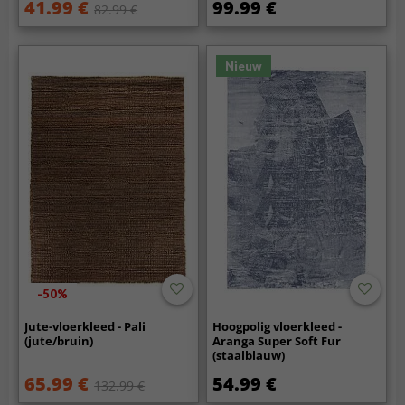
41.99 €
99.99 €
82.99 €
Nieuw
-50%
Jute-vloerkleed - Pali
Hoogpolig vloerkleed -
(jute/bruin)
Aranga Super Soft Fur
(staalblauw)
65.99 €
54.99 €
132.99 €