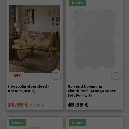
Nieuw
-65%
Hoogpolig vloerkleed -
Golvend hoogpolig
Antuco (bruin)
vloerkleed - Aranga Super
Soft Fur (wit)
34.99 €
49.99 €
97.99 €
Nieuw
Nieuw