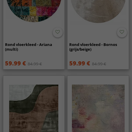
Rond vloerkleed - Ariana
Rond vloerkleed - Bornos
(multi)
(grijs/beige)
59.99 €
59.99 €
84.99 €
84.99 €