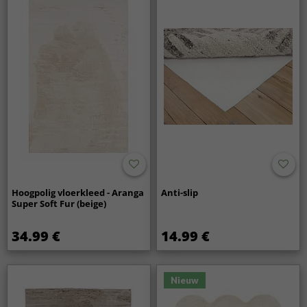
Hoogpolig vloerkleed - Aranga
Anti-slip
Super Soft Fur (beige)
34.99 €
14.99 €
Nieuw