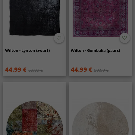
Wilton - Lynton (zwart)
Wilton - Gombalia (paars)
44.99 €
44.99 €
59.99 €
59.99 €