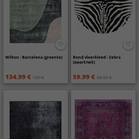
Wilton - Barcelona (groente)
Rond vloerkleed - Zebra
(zwart/wit)
134.99 €
59.99 €
189 €
84.99 €