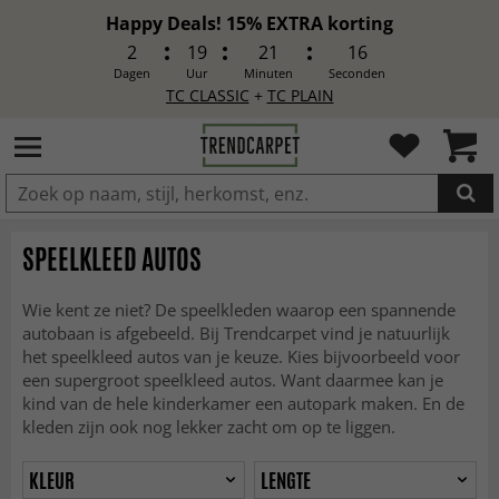
Happy Deals! 15% EXTRA korting
2
19
21
14
Dagen
Uur
Minuten
Seconden
TC CLASSIC
+
TC PLAIN
IN DE WINKELWAGEN GELEGD
SPEELKLEED AUTOS
Wie kent ze niet? De speelkleden waarop een spannende
autobaan is afgebeeld. Bij Trendcarpet vind je natuurlijk
het speelkleed autos van je keuze. Kies bijvoorbeeld voor
een supergroot speelkleed autos. Want daarmee kan je
kind van de hele kinderkamer een autopark maken. En de
kleden zijn ook nog lekker zacht om op te liggen.
KLEUR
LENGTE