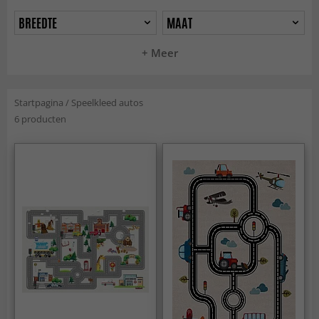
BREEDTE
MAAT
+ Meer
Startpagina
/
Speelkleed autos
6 producten