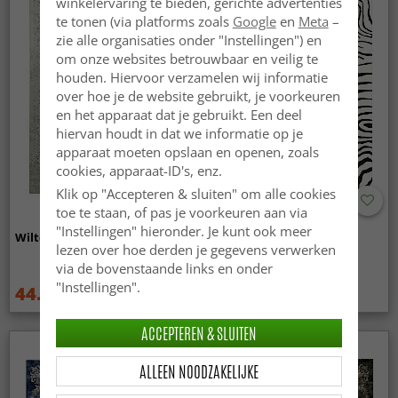
winkelervaring te bieden, gerichte advertenties
te tonen (via platforms zoals
Google
en
Meta
–
zie alle organisaties onder "Instellingen") en
om onze websites betrouwbaar en veilig te
houden. Hiervoor verzamelen wij informatie
over hoe je de website gebruikt, je voorkeuren
en het apparaat dat je gebruikt. Een deel
hiervan houdt in dat we informatie op je
apparaat moeten opslaan en openen, zoals
cookies, apparaat-ID's, enz.
Klik op "Accepteren & sluiten" om alle cookies
toe te staan, of pas je voorkeuren aan via
"Instellingen" hieronder. Je kunt ook meer
Wilton - Mateur (beige)
Wilton - Zebra (zwart/wit)
lezen over hoe derden je gegevens verwerken
via de bovenstaande links en onder
"Instellingen".
44.99 €
44.99 €
59.99 €
59.99 €
ACCEPTEREN & SLUITEN
ALLEEN NOODZAKELIJKE