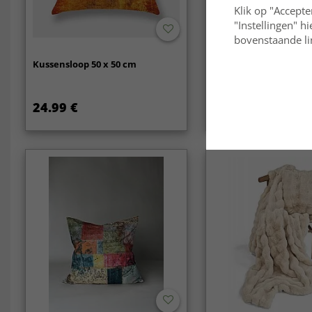
Klik op "Accepte
"Instellingen" h
bovenstaande lin
Kussensloop 50 x 50 cm
Gordijnen - Gordijn m
linnenimitatie Andrad
24.99 €
29.99 €