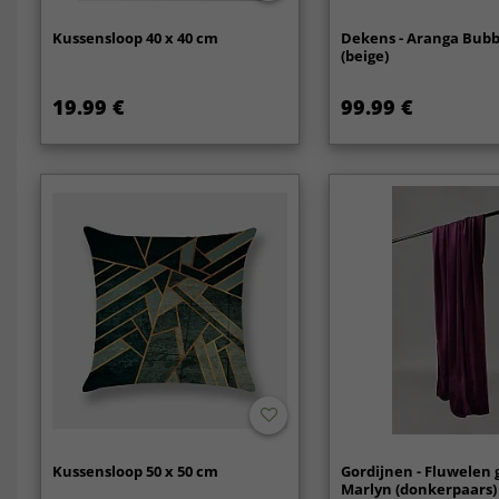
Kussensloop 40 x 40 cm
Dekens - Aranga Bub
(beige)
19.99 €
99.99 €
Kussensloop 50 x 50 cm
Gordijnen - Fluwelen 
Marlyn (donkerpaars)