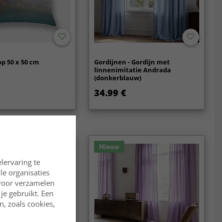
p 50 x 50 cm
Gordijnen - Gordijn met
linnenimitatie Andrada
(donkerblauw)
34.99 €
Nieuw
lervaring te
lle organisaties
rvoor verzamelen
je gebruikt. Een
, zoals cookies,