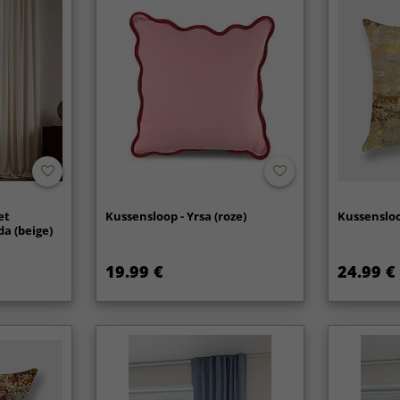
et
Kussensloop - Yrsa (roze)
Kussensloo
a (beige)
19.99 €
24.99 €