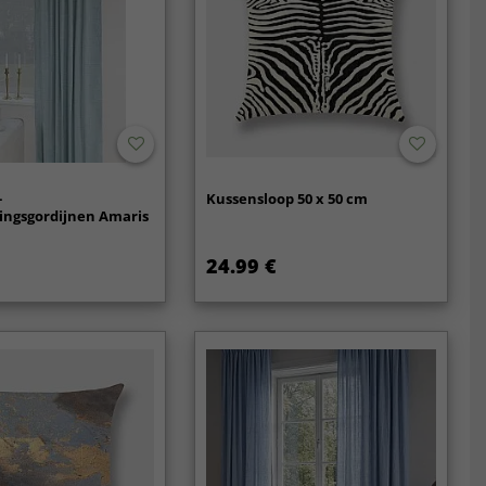
-
Kussensloop 50 x 50 cm
ingsgordijnen Amaris
24.99 €