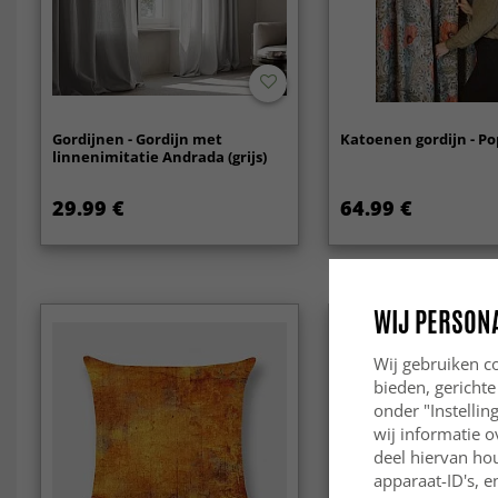
Gordijnen - Gordijn met
Katoenen gordijn - Po
linnenimitatie Andrada (grijs)
29.99 €
64.99 €
WIJ PERSON
Wij gebruiken co
bieden, gerichte
onder "Instelli
wij informatie o
deel hiervan ho
apparaat-ID's, e