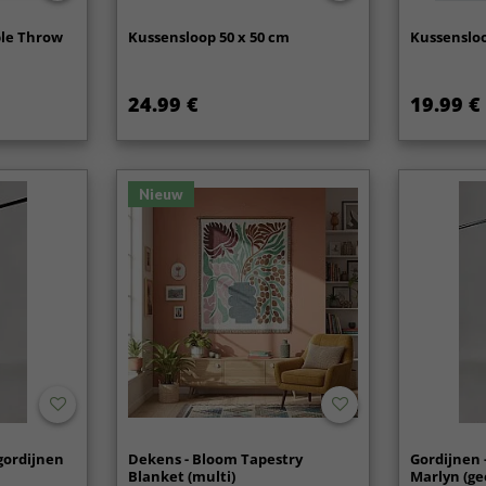
ble Throw
Kussensloop 50 x 50 cm
Kussensloo
24.99 €
19.99 €
Nieuw
gordijnen
Dekens - Bloom Tapestry
Gordijnen 
Blanket (multi)
Marlyn (ge