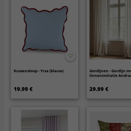
Kussensloop - Yrsa (blauw)
Gordijnen - Gordijn m
linnenimitatie Andrad
19.99 €
29.99 €