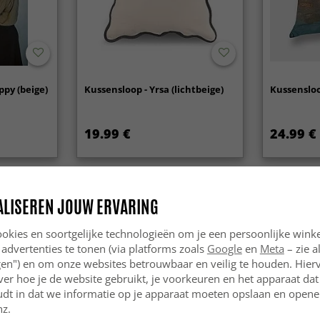
ppy (beige)
Kussensloop - Yrsa (lichtbeige)
Kussensloo
19.99 €
24.99 €
ALISEREN JOUW ERVARING
okies en soortgelijke technologieën om je een persoonlijke winke
 advertenties te tonen (via platforms zoals
Google
en
Meta
– zie a
ngen") en om onze websites betrouwbaar en veilig te houden. Hie
ver hoe je de website gebruikt, je voorkeuren en het apparaat dat 
udt in dat we informatie op je apparaat moeten opslaan en openen
nz.