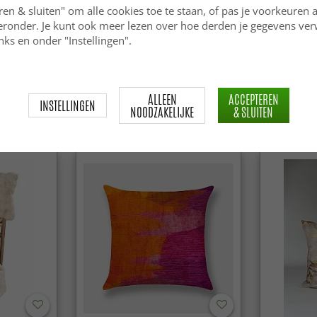
ren & sluiten" om alle cookies toe te staan, of pas je voorkeuren 
ieronder. Je kunt ook meer lezen over hoe derden je gegevens ve
ks en onder "Instellingen".
et
Gordijnen -
Kussensloo
a (bruin)
Verduisteringsgordijnen Amaris
(beige)
(donker bruin)
ALLEEN
ACCEPTEREN
INSTELLINGEN
34.99 €
24.99 €
NOODZAKELIJKE
& SLUITEN