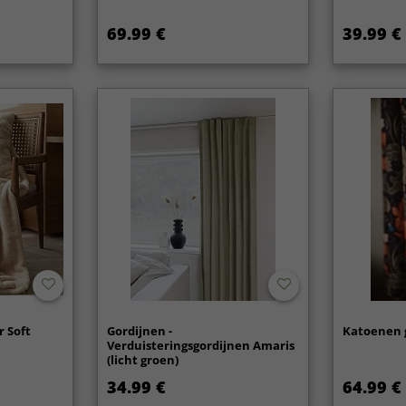
69.99 €
39.99 €
r Soft
Gordijnen -
Katoenen g
Verduisteringsgordijnen Amaris
(licht groen)
34.99 €
64.99 €