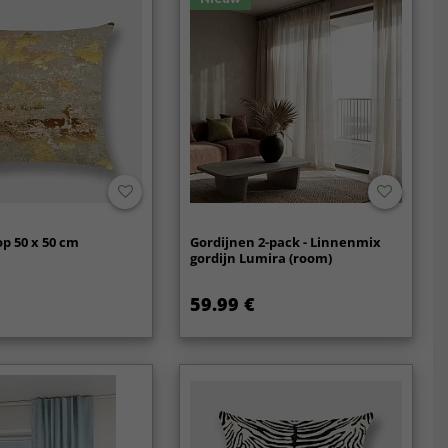
p 50 x 50 cm
Gordijnen 2-pack - Linnenmix
gordijn Lumira (room)
59.99 €