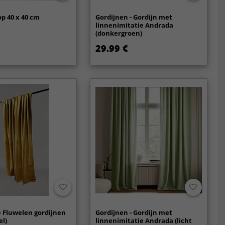
p 40 x 40 cm
Gordijnen - Gordijn met
linnenimitatie Andrada
(donkergroen)
29.99 €
- Fluwelen gordijnen
Gordijnen - Gordijn met
el)
linnenimitatie Andrada (licht