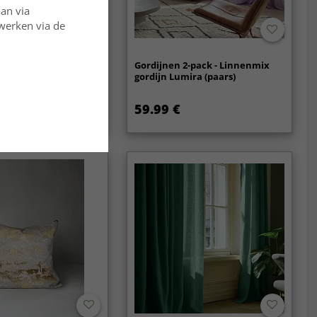
aan via
rwerken via de
p - Aranga Bubble
Gordijnen 2-pack - Linnenmix
gordijn Lumira (paars)
59.99 €