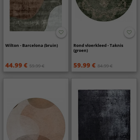
Wilton - Barcelona (bruin)
Rond vloerkleed - Taknis
(groen)
44.99 €
59.99 €
59.99 €
84.99 €