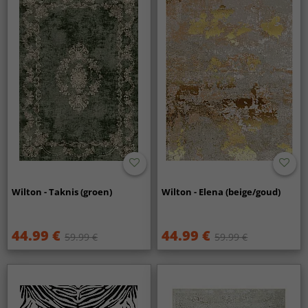
Wilton - Taknis (groen)
Wilton - Elena (beige/goud)
44.99 €
44.99 €
59.99 €
59.99 €