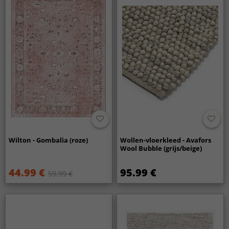
Wilton - Gombalia (roze)
Wollen-vloerkleed - Avafors
Wool Bubble (grijs/beige)
44.99 €
95.99 €
59.99 €