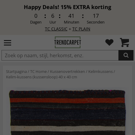
Happy Deals! 15% EXTRA korting
0
6
41
15
Dagen
Uur
Minuten
Seconden
TC CLASSIC
+
TC PLAIN
IN DE WINKELWAGEN GELEGD
Startpagina
/
TC Home
/
Kussenovertrekken
/
Kelimkussens
/
Kelim-kussens (kussensloop) 40 x 40 cm