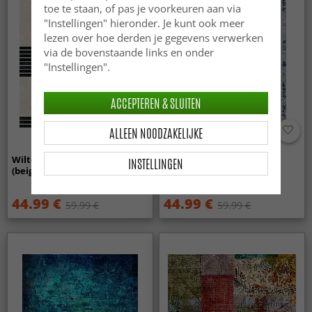
toe te staan, of pas je voorkeuren aan via
"Instellingen" hieronder. Je kunt ook meer
lezen over hoe derden je gegevens verwerken
via de bovenstaande links en onder
"Instellingen".
ACCEPTEREN & SLUITEN
ALLEEN NOODZAKELIJKE
Wilton - Moudania
Wilton - Denizli (blauw)
INSTELLINGEN
(beige/zwart/oranje)
44.99 €
44.99 €
59.99 €
59.99 €