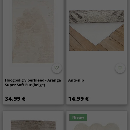
Hoogpolig vloerkleed - Aranga
Anti-slip
Super Soft Fur (beige)
34.99 €
14.99 €
Nieuw