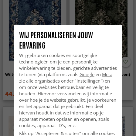
WIJ PERSONALISEREN JOUW
ERVARING
Wij gebruiken cookies en soortgelijke
technologieën om je een persoonlijke
winkelervaring te bieden, gerichte advertenties
te tonen (via platforms zoals
Google
en
Meta
–
Wilton - Taknis (blauw)
Wilton - Taknis (donkergroen)
zie alle organisaties onder "Instellingen") en
om onze websites betrouwbaar en veilig te
44.99 €
44.99 €
houden. Hiervoor verzamelen wij informatie
59.99 €
59.99 €
over hoe je de website gebruikt, je voorkeuren
en het apparaat dat je gebruikt. Een deel
hiervan houdt in dat we informatie op je
apparaat moeten opslaan en openen, zoals
cookies, apparaat-ID's, enz.
Klik op "Accepteren & sluiten" om alle cookies