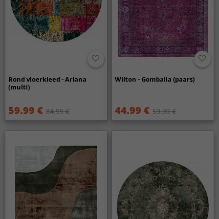
Rond vloerkleed - Ariana
Wilton - Gombalia (paars)
(multi)
59.99 €
44.99 €
84.99 €
59.99 €