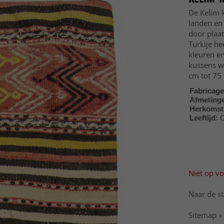
De Kelim 
landen en 
door plaat
Turkije h
kleuren en
kussens w
cm tot 75
Fabricag
Afmeting
Herkomst
Leeftijd:
O
Niet op v
Naar de st
Sitemap »