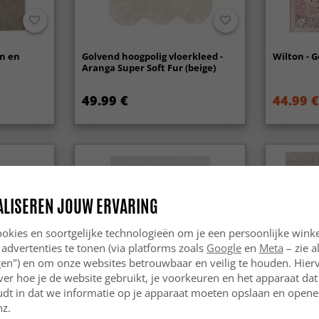
n en
Golvend hoogpolig vloerkleed -
Wilton - G
Aranga Super Soft Fur (beige)
49.99 €
44.99 €
ALISEREN JOUW ERVARING
okies en soortgelijke technologieën om je een persoonlijke winke
 advertenties te tonen (via platforms zoals
Google
en
Meta
– zie a
ngen") en om onze websites betrouwbaar en veilig te houden. Hie
ver hoe je de website gebruikt, je voorkeuren en het apparaat dat 
udt in dat we informatie op je apparaat moeten opslaan en openen
nz.