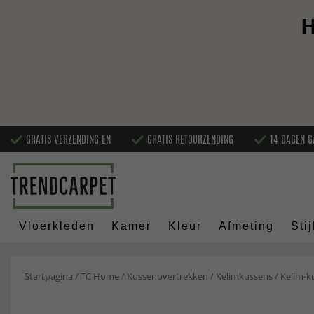
H
GRATIS VERZENDING EN
GRATIS RETOURZENDING
14 DAGEN G
Vloerkleden
Kamer
Kleur
Afmeting
Stij
Startpagina
/
TC Home
/
Kussenovertrekken
/
Kelimkussens
/
Kelim-k