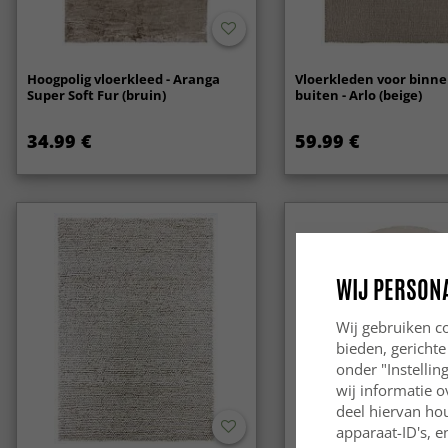
Hoogpolig vloerkleed - Aranga
Vloerkleden voor binne
Super Soft Fur (bruin)
buiten - Arlo (beige)
34.99 €
59.99 €
WIJ PERSON
Wij gebruiken co
bieden, gerichte
onder "Instelli
wij informatie o
deel hiervan ho
apparaat-ID's, e