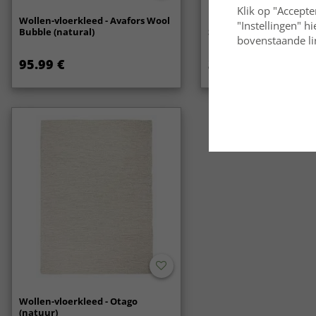
Klik op "Accepte
Wollen-vloerkleed - Avafors Wool
Ronde vloerkleden - Ar
"Instellingen" h
Bubble (natural)
Super Soft Fur (beige)
bovenstaande lin
95.99 €
34.99 €
Wollen-vloerkleed - Otago
(natuur)