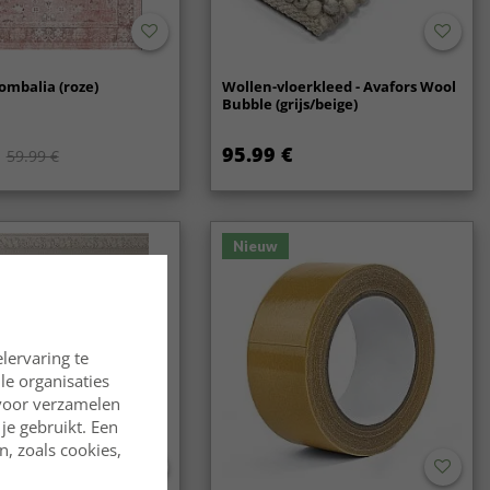
ombalia (roze)
Wollen-vloerkleed - Avafors Wool
Bubble (grijs/beige)
95.99 €
59.99 €
Nieuw
lervaring te
lle organisaties
rvoor verzamelen
je gebruikt. Een
, zoals cookies,