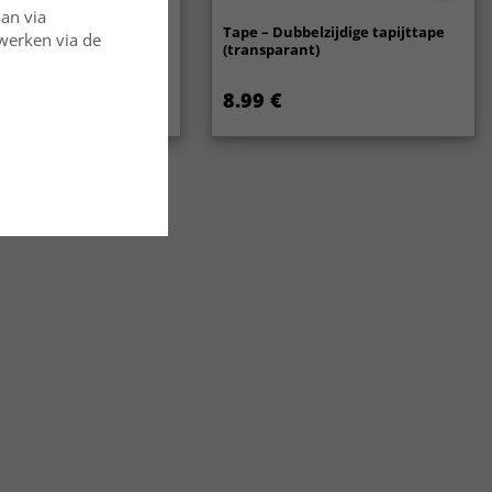
aan via
oerkleed - Hamilton
Tape – Dubbelzijdige tapijttape
rwerken via de
(transparant)
8.99 €
27.99 €