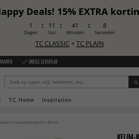
appy Deals! 15% EXTRA korti
1
11
41
7
Dagen
Uur
Minuten
Seconden
TC CLASSIC
+
TC PLAIN
ARANTIE
SNELLE LEVERTIJD
l
TC Home
Inspiration
ussens (kussensloop) 60 x 60 cm
KELIM-K