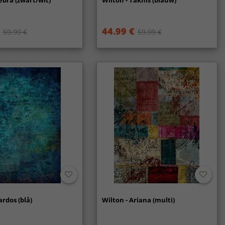
ebra (zwart/wit)
Wilton - Taknis (blauw)
44.99 €
59.99 €
59.99 €
ardos (blå)
Wilton - Ariana (multi)