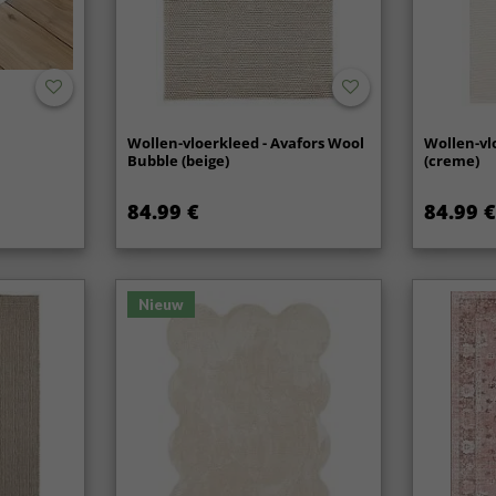
Wollen-vloerkleed - Avafors Wool
Wollen-vl
Bubble (beige)
(creme)
84.99 €
84.99 €
Nieuw