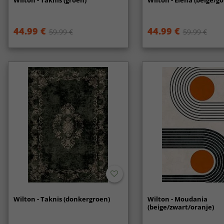
Wilton - Taknis (groen)
Wilton - Elena (beige/g
44.99 €
44.99 €
59.99 €
59.99 €
Wilton - Taknis (donkergroen)
Wilton - Moudania
(beige/zwart/oranje)