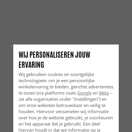
WIJ PERSONALISEREN JOUW
ERVARING
Wij gebruiken cookies en soortgelijke
technologieën om je een persoonlijke
winkelervaring te bieden, gerichte advertenties
te tonen (via platforms zoals
Google
en
Meta
–
zie alle organisaties onder "Instellingen") en
om onze websites betrouwbaar en veilig te
houden. Hiervoor verzamelen wij informatie
over hoe je de website gebruikt, je voorkeuren
en het apparaat dat je gebruikt. Een deel
hiervan houdt in dat we informatie op je