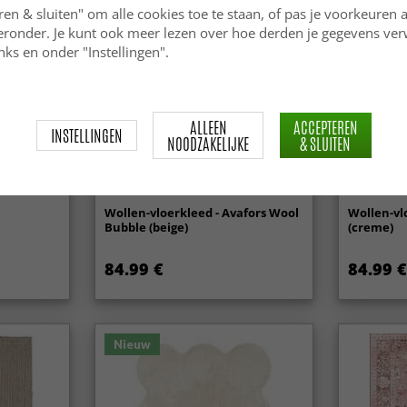
ren & sluiten" om alle cookies toe te staan, of pas je voorkeuren 
ieronder. Je kunt ook meer lezen over hoe derden je gegevens ve
ks en onder "Instellingen".
ALLEEN
ACCEPTEREN
INSTELLINGEN
NOODZAKELIJKE
& SLUITEN
Wollen-vloerkleed - Avafors Wool
Wollen-vl
Bubble (beige)
(creme)
84.99 €
84.99 €
Nieuw