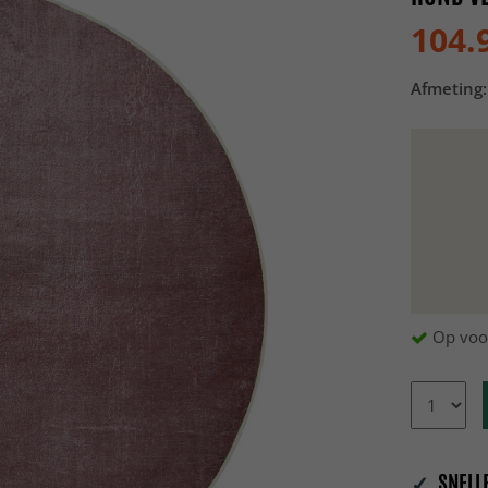
104.
Afmeting:
Op voo
✓
SNELLE