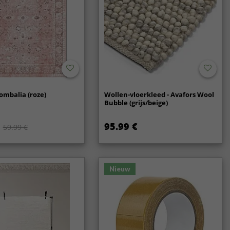
ombalia (roze)
Wollen-vloerkleed - Avafors Wool
Bubble (grijs/beige)
95.99 €
59.99 €
Nieuw