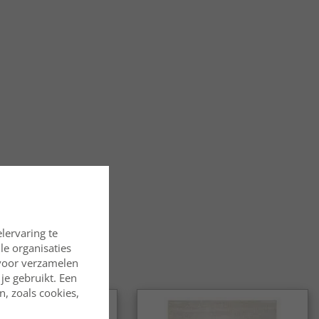
ton-vloerkleden een klassieke en luxe uitstraling?
ditionele weeftechniek zorgt voor een elegante structuur en
ie een tijdloze en exclusieve uitstraling creëren.
on-vloerkleden geschikt voor huizen met kinderen en
en?
n slijtvast en gemakkelijk schoon te houden, waardoor ze een
de keuze zijn voor gezinnen met kinderen en huizen met
.
on-vloerkleden geschikt voor zowel de woonkamer als
on-vloerkleden geschikt voor zowel de woonkamer als de hal?
Dankzij de dichte pool en slijtvastheid werken ze net zo
e woonkamer als in de hal en andere drukke plekken.
lervaring te
lle organisaties
lton-vloerkleden in verschillende interieurstijlen?
rvoor verzamelen
-vloerkleden zijn verkrijgbaar in veel patronen en kleuren en
je gebruikt. Een
el in moderne woningen als in klassieke interieurs.
, zoals cookies,