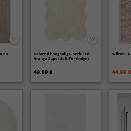
n en
Golvend hoogpolig vloerkleed -
Wilton - G
Aranga Super Soft Fur (beige)
49.99 €
44.99 €