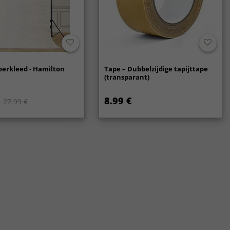
oerkleed - Hamilton
Tape – Dubbelzijdige tapijttape
(transparant)
8.99 €
27.99 €