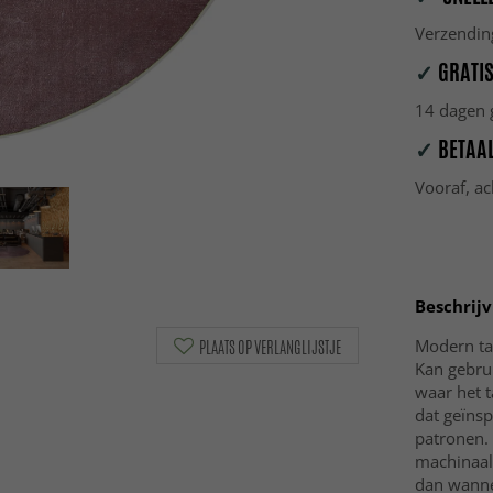
Verzendin
✓
GRATIS
14 dagen g
✓
BETAAL
Vooraf, ac
Beschrijv
Modern tap
PLAATS OP VERLANGLIJSTJE
Kan gebru
waar het t
dat geïns
patronen. 
machinaal 
dan wanne