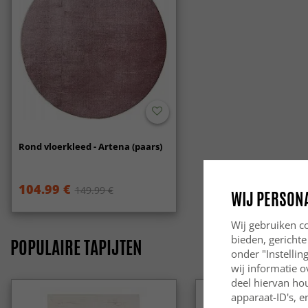
Rond vloerkleed - Artena (paars)
104.99 €
149.99 €
WIJ PERSON
Wij gebruiken co
bieden, gerichte
POPULAIRE TAPIJTEN
onder "Instelli
wij informatie o
deel hiervan ho
apparaat-ID's, e