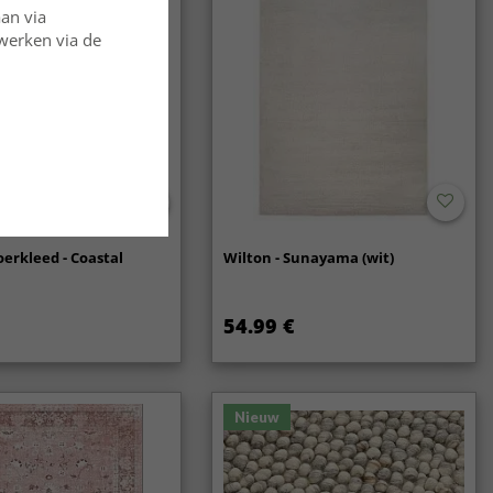
aan via
rwerken via de
oerkleed - Coastal
Wilton - Sunayama (wit)
54.99 €
Nieuw