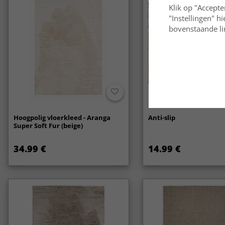
Klik op "Accepte
"Instellingen" h
bovenstaande lin
Hoogpolig vloerkleed - Aranga
Anti-slip
Super Soft Fur (beige)
34.99 €
14.99 €