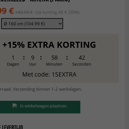
99 €
149.99 €
Uw korting 45 € (30%)
+15% EXTRA KORTING
1
9
58
40
Dagen
Uur
Minuten
Seconden
Met code: 15EXTRA
rraad. Verzending binnen 1-2 werkdagen.
In winkelwagen plaatsen
 LEVERTIJD