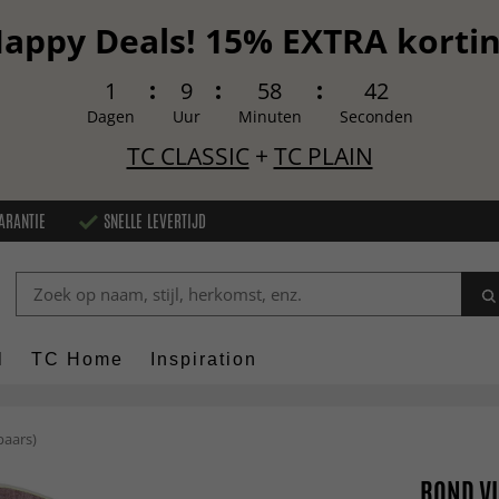
appy Deals! 15% EXTRA korti
1
9
58
40
Dagen
Uur
Minuten
Seconden
TC CLASSIC
+
TC PLAIN
ARANTIE
SNELLE LEVERTIJD
l
TC Home
Inspiration
paars)
ROND VL