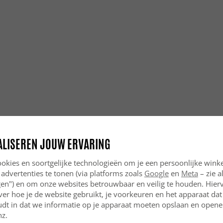
Geven Wil
Ja, de tra
patronen d
Zijn Wilt
huisdier
Ja, ze zij
uitsteken
huisdieren
Zijn Wilt
de hal?
Zijn Wilt
ALISEREN JOUW ERVARING
Absoluut. 
goed in d
okies en soortgelijke technologieën om je een persoonlijke winke
 advertenties te tonen (via platforms zoals
Google
en
Meta
– zie a
Passen Wi
ngen") en om onze websites betrouwbaar en veilig te houden. Hie
Ja, Wilton
ver hoe je de website gebruikt, je voorkeuren en het apparaat dat 
passen zow
udt in dat we informatie op je apparaat moeten opslaan en openen
nz.