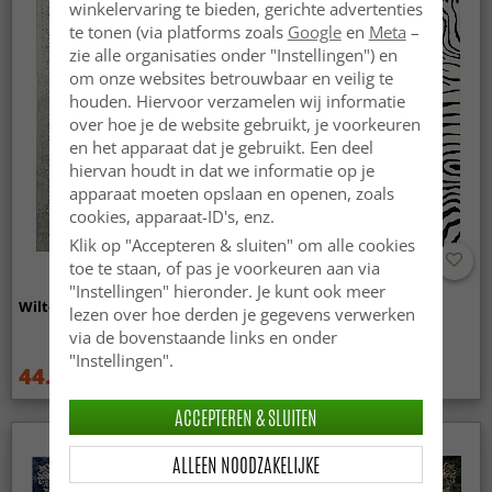
winkelervaring te bieden, gerichte advertenties
te tonen (via platforms zoals
Google
en
Meta
–
zie alle organisaties onder "Instellingen") en
om onze websites betrouwbaar en veilig te
houden. Hiervoor verzamelen wij informatie
over hoe je de website gebruikt, je voorkeuren
en het apparaat dat je gebruikt. Een deel
hiervan houdt in dat we informatie op je
apparaat moeten opslaan en openen, zoals
cookies, apparaat-ID's, enz.
Klik op "Accepteren & sluiten" om alle cookies
toe te staan, of pas je voorkeuren aan via
"Instellingen" hieronder. Je kunt ook meer
Wilton - Mateur (beige)
Wilton - Zebra (zwart/wit)
lezen over hoe derden je gegevens verwerken
via de bovenstaande links en onder
"Instellingen".
44.99 €
44.99 €
59.99 €
59.99 €
ACCEPTEREN & SLUITEN
ALLEEN NOODZAKELIJKE