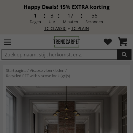
Happy Deals! 15% EXTRA korting
1
3
17
54
Dagen
Uur
Minuten
Seconden
TC CLASSIC
+
TC PLAIN
IN DE WINKELWAGEN GELEGD
Startpagina
/
Viscose vloerkleden
/
Recycled PET with viscose look (grijs)