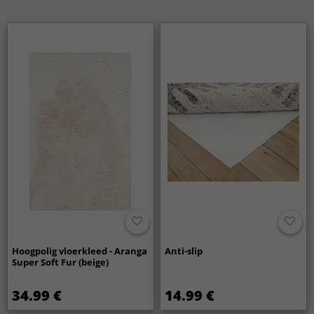
zachte reiniging met de stofzuiger zonder roterende
borstels. Door het kleed zorgvuldig te behandelen blijven
het zachte oppervlak en de elegante glans behouden.
Zijn viscose vloerkleden een goede keuze voor
langdurig gebruik?
Ja, viscose vloerkleden zijn een uitstekende keuze voor wie
op zoek is naar een stijlvol vloerkleed met een exclusieve
uitstraling. Met de juiste plaatsing en verzorging behoudt
het kleed zijn mooie uiterlijk langdurig.
Hoogpolig vloerkleed - Aranga
Anti-slip
Super Soft Fur (beige)
34.99 €
14.99 €