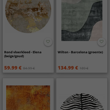
Rond vloerkleed - Elena
Wilton - Barcelona (groente)
(beige/goud)
59.99 €
134.99 €
84.99 €
189 €