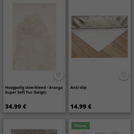
Hoogpolig vloerkleed - Aranga
Anti-slip
Super Soft Fur (beige)
34.99 €
14.99 €
Nieuw