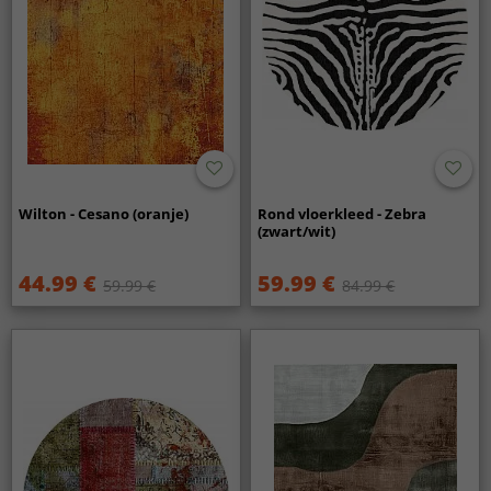
Wilton - Cesano (oranje)
Rond vloerkleed - Zebra
(zwart/wit)
44.99 €
59.99 €
59.99 €
84.99 €