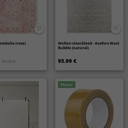
ombalia (roze)
Wollen-vloerkleed - Avafors Wool
Bubble (natural)
95.99 €
59.99 €
Nieuw