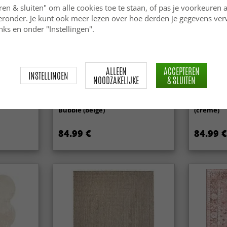
juiste pla
ren & sluiten" om alle cookies toe te staan, of pas je voorkeuren 
langdurig.
ieronder. Je kunt ook meer lezen over hoe derden je gegevens ve
ks en onder "Instellingen".
ALLEEN
ACCEPTEREN
INSTELLINGEN
NOODZAKELIJKE
& SLUITEN
Wollen-vloerkleed - Avafors Wool
Wollen-vl
Bubble (beige)
(creme)
84.99 €
84.99 €