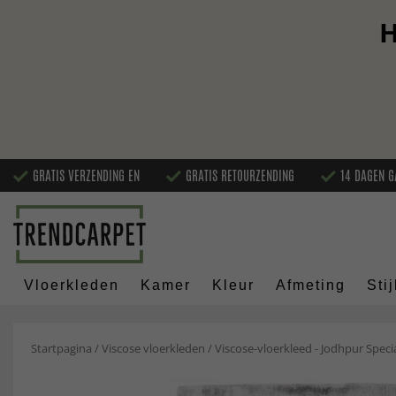
H
GRATIS VERZENDING EN
GRATIS RETOURZENDING
14 DAGEN G
Vloerkleden
Kamer
Kleur
Afmeting
Stij
Startpagina
/
Viscose vloerkleden
/
Viscose-vloerkleed - Jodhpur Specia