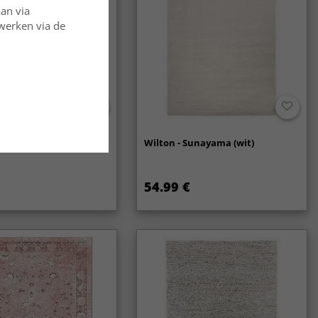
atsing en verzorging behoudt het kleed zijn mooie uiterlijk
aan via
rwerken via de
oerkleed - Coastal
Wilton - Sunayama (wit)
54.99 €