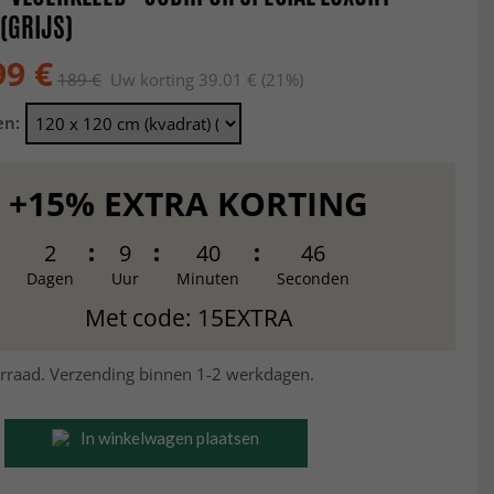
 (GRIJS)
99 €
189 €
Uw korting 39.01 € (21%)
en:
+15% EXTRA KORTING
2
9
40
45
Dagen
Uur
Minuten
Seconden
Met code: 15EXTRA
rraad. Verzending binnen 1-2 werkdagen.
In winkelwagen plaatsen