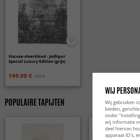
Viscose-vloerkleed - Jodhpur
Special Luxury Edition (grijs)
149.99 €
189 €
WIJ PERSON
POPULAIRE TAPIJTEN
Wij gebruiken co
bieden, gerichte
onder "Instelli
wij informatie o
deel hiervan ho
apparaat-ID's, e