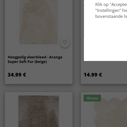
Klik op "Accepte
"Instellingen" h
bovenstaande lin
Hoogpolig vloerkleed - Aranga
Anti-slip
Super Soft Fur (beige)
34.99 €
14.99 €
Nieuw