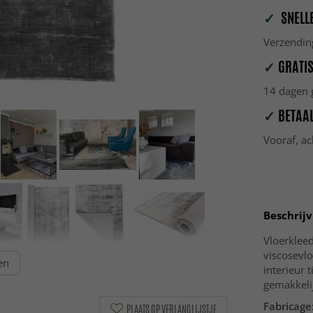
✓
SNELLE
Verzendin
✓
GRATIS
14 dagen g
✓
BETAAL
Vooraf, ac
Beschrijv
Vloerkleed
viscosevloe
en
interieur 
gemakkelij
Fabricage
PLAATS OP VERLANGLIJSTJE