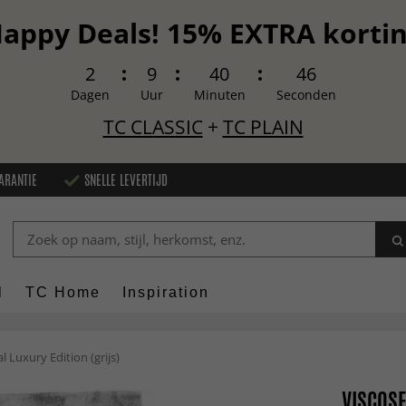
appy Deals! 15% EXTRA korti
2
9
40
45
Dagen
Uur
Minuten
Seconden
TC CLASSIC
+
TC PLAIN
ARANTIE
SNELLE LEVERTIJD
l
TC Home
Inspiration
l Luxury Edition (grijs)
VISCOSE