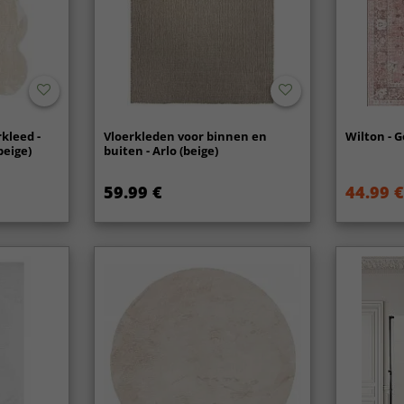
kleed -
Vloerkleden voor binnen en
Wilton - G
beige)
buiten - Arlo (beige)
59.99 €
44.99 €