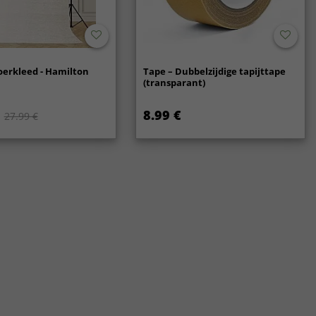
oerkleed - Hamilton
Tape – Dubbelzijdige tapijttape
(transparant)
8.99 €
27.99 €