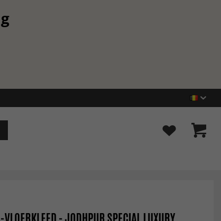
ng
-VLOERKLEED - JODHPUR SPECIAL LUXURY