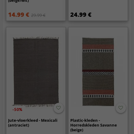
(beige/wit)
14.99 €
24.99 €
29.99 €
-50%
Jute-vloerkleed - Mexicali
Plastic-kleden -
(antraciet)
Horredskleden Savanne
(beige)