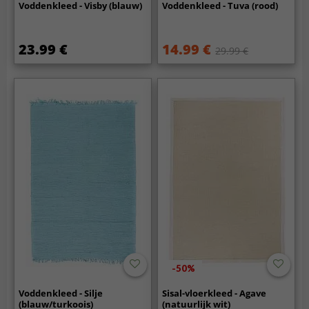
Voddenkleed - Visby (blauw)
Voddenkleed - Tuva (rood)
23.99 €
14.99 €
29.99 €
-50%
Voddenkleed - Silje
Sisal-vloerkleed - Agave
(blauw/turkoois)
(natuurlijk wit)