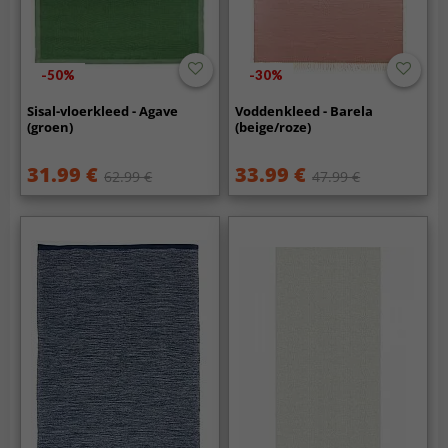
-50%
-30%
Sisal-vloerkleed - Agave
Voddenkleed - Barela
(groen)
(beige/roze)
31.99 €
33.99 €
62.99 €
47.99 €