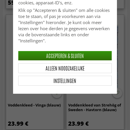
59.99 €
19.99 €
cookies, apparaat-ID's, enz.
Klik op "Accepteren & sluiten" om alle cookies
toe te staan, of pas je voorkeuren aan via
"Instellingen" hieronder. Je kunt ook meer
lezen over hoe derden je gegevens verwerken
via de bovenstaande links en onder
"Instellingen".
ACCEPTEREN & SLUITEN
ALLEEN NOODZAKELIJKE
INSTELLINGEN
Voddenkleed - Vinga (blauw)
Voddenkleed van Strehög of
Sweden - Havtorn (blauw)
23.99 €
23.99 €