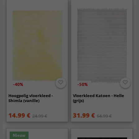
-40%
-50%
Hoogpolig vloerkleed -
Vloerkleed Katoen - Helle
Shimla (vanille)
(grijs)
14.99 €
31.99 €
24.99 €
64.99 €
Nieuw