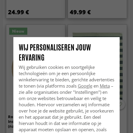
24.99 €
49.99 €
Nieuw
WIJ PERSONALISEREN JOUW
ERVARING
Wij gebruiken cookies en soortgelijke
technologieën om je een persoonlijke
winkelervaring te bieden, gerichte advertenties
te tonen (via platforms zoals
Google
en
Meta
–
zie alle organisaties onder "Instellingen") en
om onze websites betrouwbaar en veilig te
houden. Hiervoor verzamelen wij informatie
over hoe je de website gebruikt, je voorkeuren
en het apparaat dat je gebruikt. Een deel
Rond vloerkleed -
Vloerkleed Katoen - Nilo
Indoor/Outdoor Angus
(groen)
hiervan houdt in dat we informatie op je
(natuur)
apparaat moeten opslaan en openen, zoals