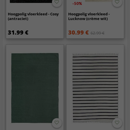
-50%
Hoogpolig vloerkleed - Cosy
Hoogpolig vloerkleed -
(antraciet)
Lucknow (crème wit)
31.99 €
30.99 €
62.99 €