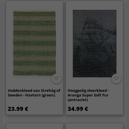
Voddenkleed van Strehög of
Hoogpolig vloerkleed -
Sweden - Havtorn (groen)
Aranga Super Soft Fur
(antraciet)
23.99 €
34.99 €