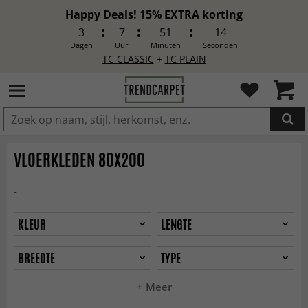
Happy Deals! 15% EXTRA korting
3
7
51
12
Dagen
Uur
Minuten
Seconden
TC CLASSIC
+
TC PLAIN
IN DE WINKELWAGEN GELEGD
VLOERKLEDEN 80X200
-
KLEUR
LENGTE
BREEDTE
TYPE
+ Meer