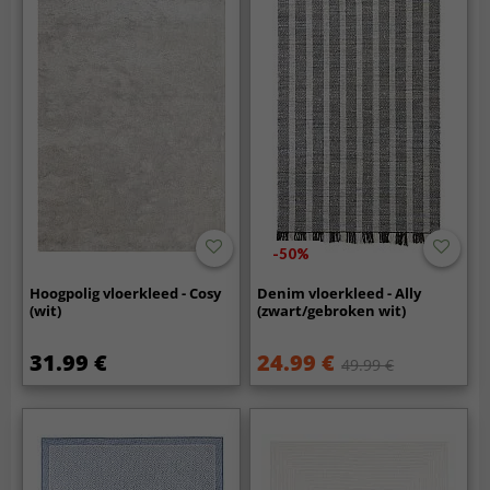
-50%
Hoogpolig vloerkleed - Cosy
Denim vloerkleed - Ally
(wit)
(zwart/gebroken wit)
31.99 €
24.99 €
49.99 €