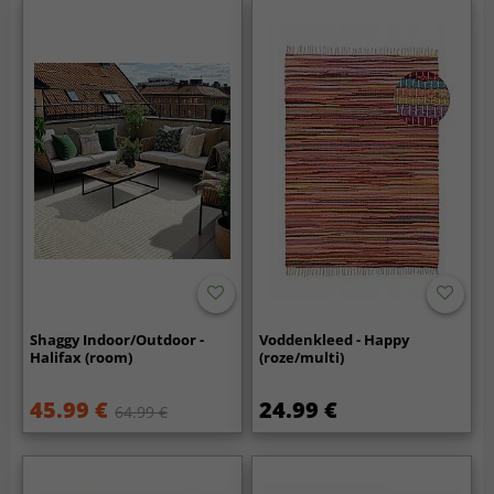
Shaggy Indoor/Outdoor -
Voddenkleed - Happy
Halifax (room)
(roze/multi)
45.99 €
24.99 €
64.99 €