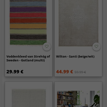
Voddenkleed van Strehög of
Wilton - Santi (beige/wit)
Sweden - Gotland (multi)
29.99 €
44.99 €
59.99 €