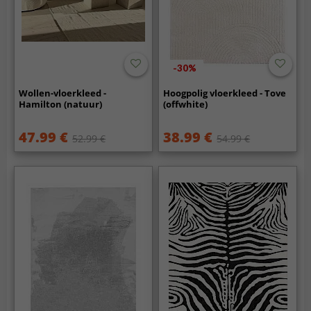
-30%
Wollen-vloerkleed -
Hoogpolig vloerkleed - Tove
Hamilton (natuur)
(offwhite)
47.99 €
38.99 €
52.99 €
54.99 €