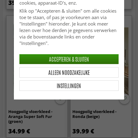
39.99 €
14.99 €
cookies, apparaat-ID's, enz.
29.99 €
Klik op "Accepteren & sluiten" om alle cookies
toe te staan, of pas je voorkeuren aan via
"Instellingen" hieronder. Je kunt ook meer
lezen over hoe derden je gegevens verwerken
via de bovenstaande links en onder
"Instellingen".
ACCEPTEREN & SLUITEN
ALLEEN NOODZAKELIJKE
INSTELLINGEN
Hoogpolig vloerkleed -
Hoogpolig vloerkleed -
Aranga Super Soft Fur
Ronda (beige)
(groen)
34.99 €
39.99 €