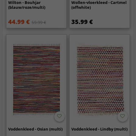
Wilton - Bouhjar
Wollen-vloerkleed - Cartmel
(blauw/roze/multi)
(offwhite)
44.99 €
35.99 €
59.99 €
Voddenkleed - Osian (multi)
Voddenkleed - Lindby (multi)