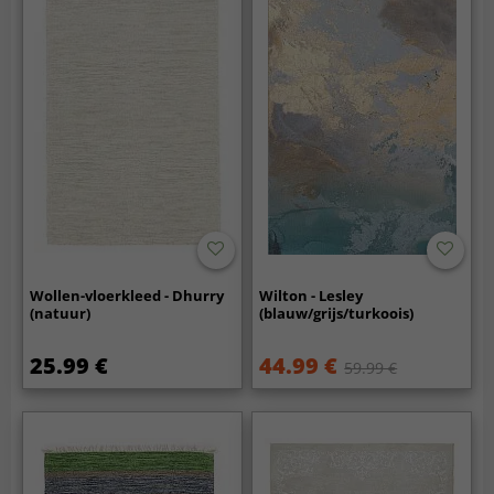
Wollen-vloerkleed - Dhurry
Wilton - Lesley
(natuur)
(blauw/grijs/turkoois)
25.99 €
44.99 €
59.99 €