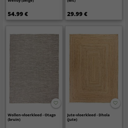
Wendy (beige)
(wit)
54.99 €
29.99 €
Wollen-vloerkleed - Otago
Jute-vloerkleed - Dhola
(bruin)
(jute)