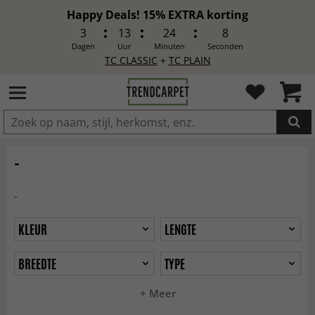
Happy Deals! 15% EXTRA korting
3
13
24
5
Dagen
Uur
Minuten
Seconden
TC CLASSIC
+
TC PLAIN
IN DE WINKELWAGEN GELEGD
-
-
KLEUR
LENGTE
BREEDTE
TYPE
+ Meer