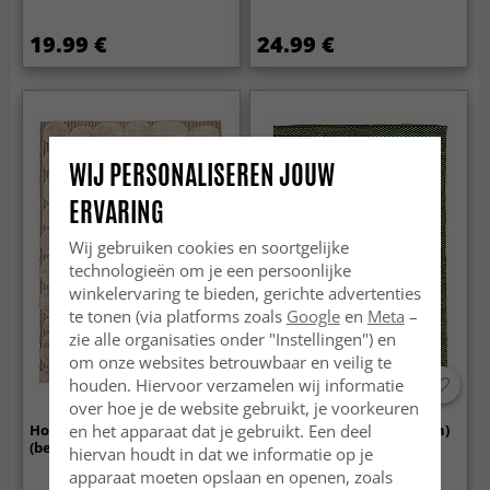
19.99 €
24.99 €
WIJ PERSONALISEREN JOUW
ERVARING
Wij gebruiken cookies en soortgelijke
technologieën om je een persoonlijke
winkelervaring te bieden, gerichte advertenties
te tonen (via platforms zoals
Google
en
Meta
–
zie alle organisaties onder "Instellingen") en
om onze websites betrouwbaar en veilig te
houden. Hiervoor verzamelen wij informatie
-50%
over hoe je de website gebruikt, je voorkeuren
en het apparaat dat je gebruikt. Een deel
Hoogpolig vloerkleed - Fondi
Voddenkleed - Tuva (groen)
(beige)
hiervan houdt in dat we informatie op je
apparaat moeten opslaan en openen, zoals