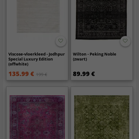
Viscose-vloerkleed - Jodhpur
Wilton - Peking Noble
Special Luxury Edition
(zwart)
(offwhite)
135.99 €
89.99 €
199 €