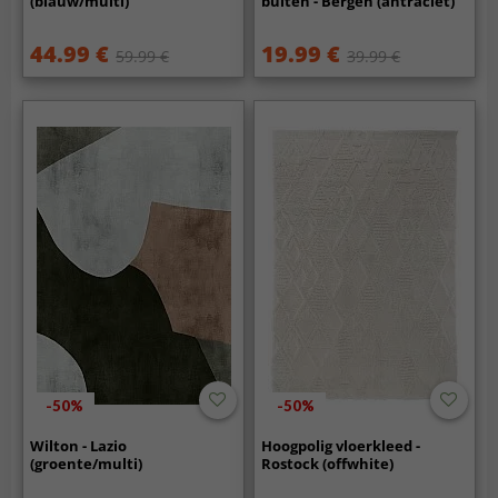
(blauw/multi)
buiten - Bergen (antraciet)
44.99 €
19.99 €
59.99 €
39.99 €
-50%
-50%
Wilton - Lazio
Hoogpolig vloerkleed -
(groente/multi)
Rostock (offwhite)