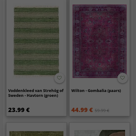
Voddenkleed van Strehög of
Wilton - Gombalia (paars)
Sweden - Havtorn (groen)
23.99 €
44.99 €
59.99 €