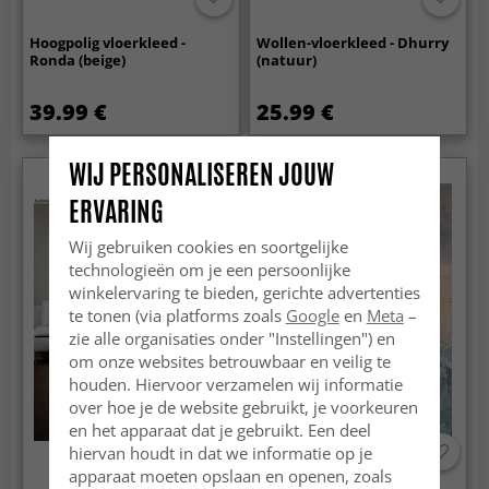
Hoogpolig vloerkleed -
Wollen-vloerkleed - Dhurry
Ronda (beige)
(natuur)
39.99 €
25.99 €
WIJ PERSONALISEREN JOUW
ERVARING
Wij gebruiken cookies en soortgelijke
technologieën om je een persoonlijke
winkelervaring te bieden, gerichte advertenties
te tonen (via platforms zoals
Google
en
Meta
–
zie alle organisaties onder "Instellingen") en
om onze websites betrouwbaar en veilig te
houden. Hiervoor verzamelen wij informatie
over hoe je de website gebruikt, je voorkeuren
en het apparaat dat je gebruikt. Een deel
hiervan houdt in dat we informatie op je
apparaat moeten opslaan en openen, zoals