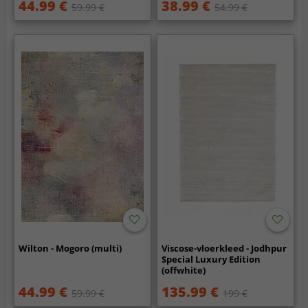
44.99 €
38.99 €
59.99 €
54.99 €
Wilton - Mogoro (multi)
Viscose-vloerkleed - Jodhpur
Special Luxury Edition
(offwhite)
44.99 €
135.99 €
59.99 €
199 €