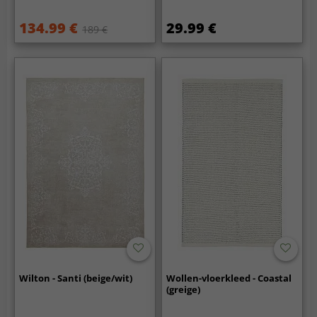
134.99 €
29.99 €
189 €
Wilton - Santi (beige/wit)
Wollen-vloerkleed - Coastal
(greige)