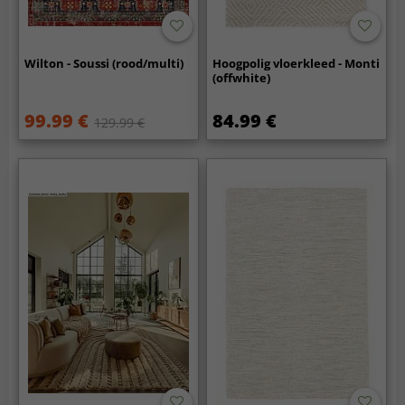
Wilton - Soussi (rood/multi)
Hoogpolig vloerkleed - Monti
(offwhite)
99.99 €
84.99 €
129.99 €