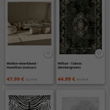
Wollen-vloerkleed -
Wilton - Taknis
Hamilton (natuur)
(donkergroen)
47.99 €
44.99 €
52.99 €
59.99 €