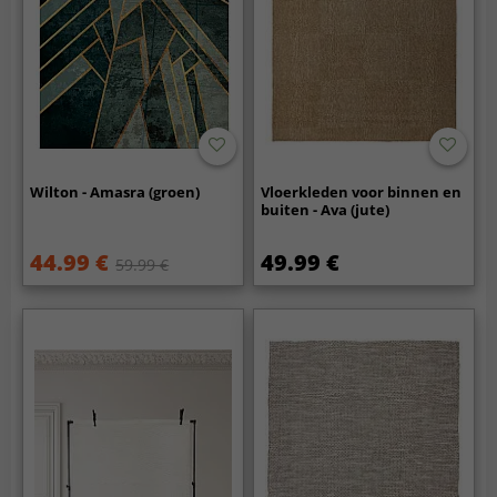
Wilton - Amasra (groen)
Vloerkleden voor binnen en
buiten - Ava (jute)
44.99 €
49.99 €
59.99 €