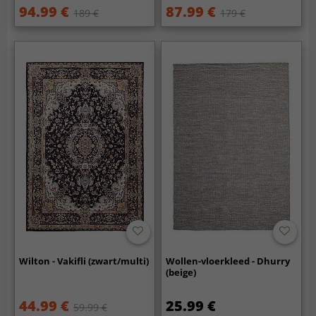
94.99 €
87.99 €
189 €
179 €
Wilton - Vakifli (zwart/multi)
Wollen-vloerkleed - Dhurry
(beige)
44.99 €
25.99 €
59.99 €