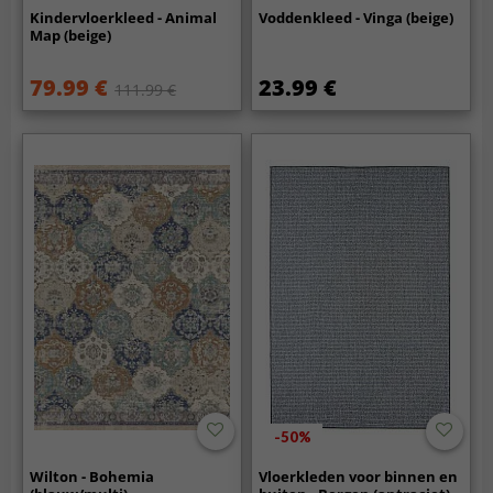
Kindervloerkleed - Animal
Voddenkleed - Vinga (beige)
Map (beige)
79.99 €
23.99 €
111.99 €
-50%
Wilton - Bohemia
Vloerkleden voor binnen en