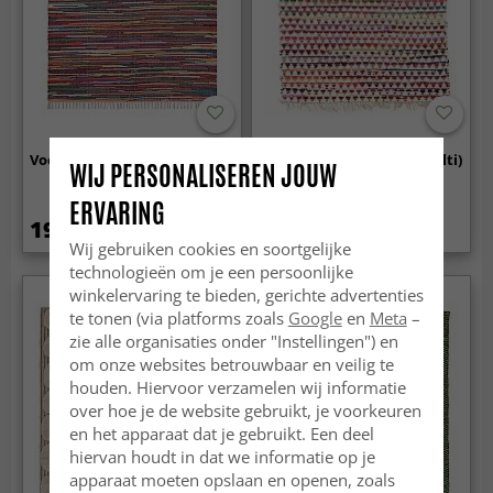
Voddenkleed - Osian (multi)
Voddenkleed - Lindby (multi)
WIJ PERSONALISEREN JOUW
ERVARING
19.99 €
24.99 €
Wij gebruiken cookies en soortgelijke
technologieën om je een persoonlijke
winkelervaring te bieden, gerichte advertenties
te tonen (via platforms zoals
Google
en
Meta
–
zie alle organisaties onder "Instellingen") en
om onze websites betrouwbaar en veilig te
houden. Hiervoor verzamelen wij informatie
over hoe je de website gebruikt, je voorkeuren
en het apparaat dat je gebruikt. Een deel
hiervan houdt in dat we informatie op je
apparaat moeten opslaan en openen, zoals