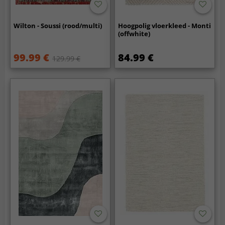
Wilton - Soussi (rood/multi)
Hoogpolig vloerkleed - Monti
(offwhite)
99.99 €
84.99 €
129.99 €