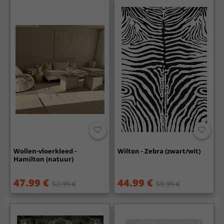
Wollen-vloerkleed -
Wilton - Zebra (zwart/wit)
Hamilton (natuur)
47.99 €
44.99 €
52.99 €
59.99 €