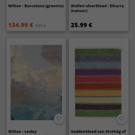
Wilton - Barcelona (groente)
Wollen-vloerkleed - Dhurry
(natuur)
134.99 €
25.99 €
189 €
Wilton - Lesley
Voddenkleed van Strehög of