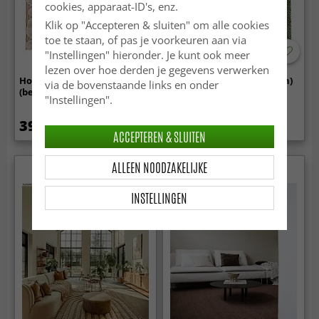
cookies, apparaat-ID's, enz.
Klik op "Accepteren & sluiten" om alle cookies
toe te staan, of pas je voorkeuren aan via
"Instellingen" hieronder. Je kunt ook meer
-50%
lezen over hoe derden je gegevens verwerken
Hoogpolig vloerkleed - Fondi
Voddenkleed - Tuva (groen)
via de bovenstaande links en onder
(beige)
"Instellingen".
39.99 €
14.99 €
29.99 €
ACCEPTEREN & SLUITEN
ALLEEN NOODZAKELIJKE
INSTELLINGEN