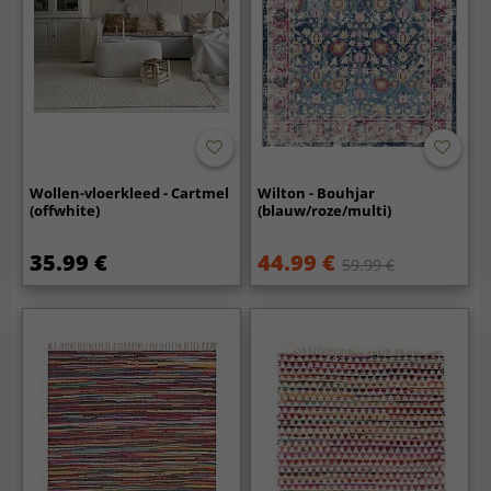
Wollen-vloerkleed - Cartmel
Wilton - Bouhjar
(offwhite)
(blauw/roze/multi)
35.99 €
44.99 €
59.99 €