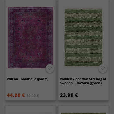
Wilton - Gombalia (paars)
Voddenkleed van Strehög of
Sweden - Havtorn (groen)
44.99 €
23.99 €
59.99 €