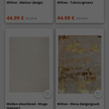
Wilton - Mateur (beige)
Wilton - Taknis (groen)
44.99 €
44.99 €
59.99 €
59.99 €
Wollen-vloerkleed - Otago
Wilton - Elena (beige/goud)
(natuur)