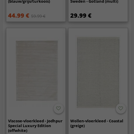
(blauw/grijs/turkoois)
Sweden - Gotland (multi)
44.99 €
29.99 €
59.99 €
Viscose-vloerkleed - Jodhpur
Wollen-vloerkleed - Coastal
Special Luxury Edition
(greige)
(offwhite)