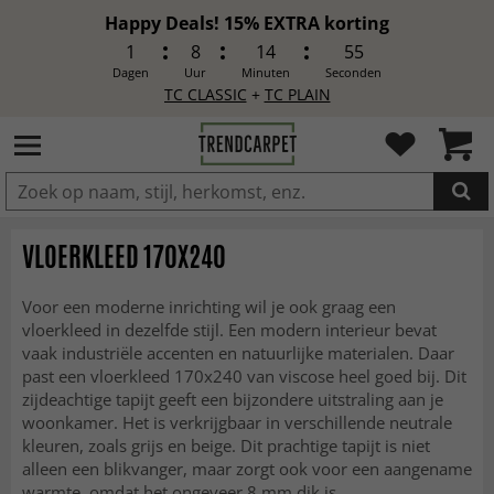
Happy Deals! 15% EXTRA korting
1
8
14
53
Dagen
Uur
Minuten
Seconden
TC CLASSIC
+
TC PLAIN
IN DE WINKELWAGEN GELEGD
VLOERKLEED 170X240
Voor een moderne inrichting wil je ook graag een
vloerkleed in dezelfde stijl. Een modern interieur bevat
vaak industriële accenten en natuurlijke materialen. Daar
past een vloerkleed 170x240 van viscose heel goed bij. Dit
zijdeachtige tapijt geeft een bijzondere uitstraling aan je
woonkamer. Het is verkrijgbaar in verschillende neutrale
kleuren, zoals grijs en beige. Dit prachtige tapijt is niet
alleen een blikvanger, maar zorgt ook voor een aangename
warmte, omdat het ongeveer 8 mm dik is.