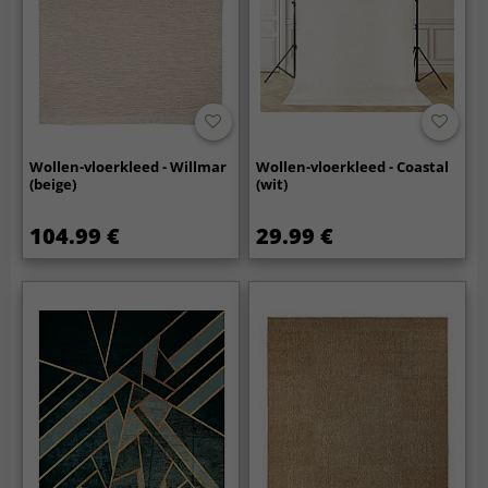
Wollen-vloerkleed - Willmar
Wollen-vloerkleed - Coastal
(beige)
(wit)
104.99 €
29.99 €