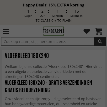
Happy Deals! 15% EXTRA korting
1
2
1
12
Dagen
Uur
Minuten
Seconden
TC CLASSIC
+
TC PLAIN
IN DE WINKELWAGEN GELEGD
VLOERKLEED 180X240
Welkom bij onze collectie "Vloerkleed 180x240". Hier vindt
u een uitgebreide selectie van vloerkleden met de
afmetingen 180x240 centimeter.
VLOERKLEED 180X240 - GRATIS VERZENDING EN
GRATIS RETOURZENDING
Onze vloerkleden zijn zorgvuldig geselecteerd op basis van
hun hoogwaardige materialen, duurzaamheid en unieke