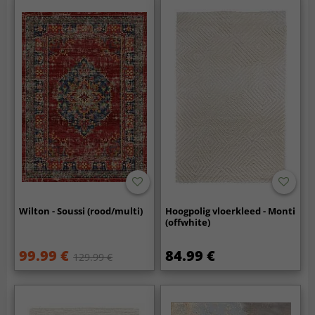
Wilton - Soussi (rood/multi)
Hoogpolig vloerkleed - Monti
(offwhite)
99.99 €
84.99 €
129.99 €