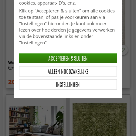
cookies, apparaat-ID's, enz.
Klik op "Accepteren & sluiten" om alle cookies
toe te staan, of pas je voorkeuren aan via
"Instellingen" hieronder. Je kunt ook meer
lezen over hoe derden je gegevens verwerken
via de bovenstaande links en onder
"Instellingen".
ACCEPTEREN & SLUITEN
Wollen-vloerkleed - Coastal
Wilton - Santi (beige/wit)
(greige)
ALLEEN NOODZAKELIJKE
20.99 €
44.99 €
29.99 €
59.99 €
INSTELLINGEN