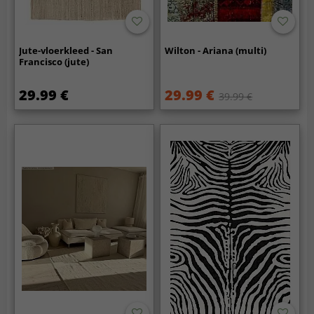
Jute-vloerkleed - San
Wilton - Ariana (multi)
Francisco (jute)
29.99 €
29.99 €
39.99 €