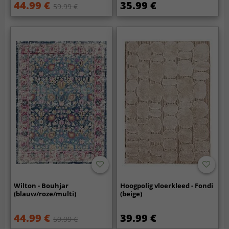
44.99 €
35.99 €
59.99 €
Wilton - Bouhjar
Hoogpolig vloerkleed - Fondi
(blauw/roze/multi)
(beige)
44.99 €
39.99 €
59.99 €