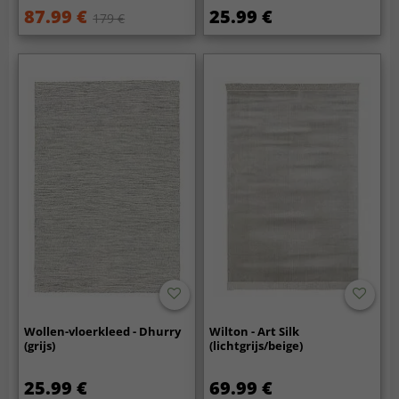
87.99 €
25.99 €
179 €
Wollen-vloerkleed - Dhurry
Wilton - Art Silk
(grijs)
(lichtgrijs/beige)
25.99 €
69.99 €