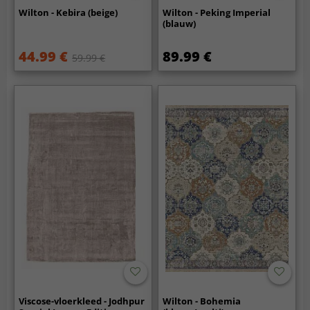
Wilton - Kebira (beige)
Wilton - Peking Imperial
(blauw)
44.99 €
89.99 €
59.99 €
Viscose-vloerkleed - Jodhpur
Wilton - Bohemia