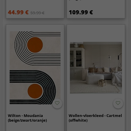
44.99 €
109.99 €
59.99 €
Wilton - Moudania
Wollen-vloerkleed - Cartmel
(beige/zwart/oranje)
(offwhite)