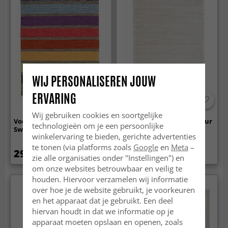
WIJ PERSONALISEREN JOUW
ERVARING
Wij gebruiken cookies en soortgelijke
Voddenkleed van Strehög of
Viscose-vloerkleed - Jodhpur
technologieën om je een persoonlijke
Sweden - Gotland (multi)
Special Luxury Edition
winkelervaring te bieden, gerichte advertenties
(offwhite)
te tonen (via platforms zoals
Google
en
Meta
–
29.99 €
159 €
199 €
zie alle organisaties onder "Instellingen") en
om onze websites betrouwbaar en veilig te
houden. Hiervoor verzamelen wij informatie
over hoe je de website gebruikt, je voorkeuren
en het apparaat dat je gebruikt. Een deel
hiervan houdt in dat we informatie op je
apparaat moeten opslaan en openen, zoals