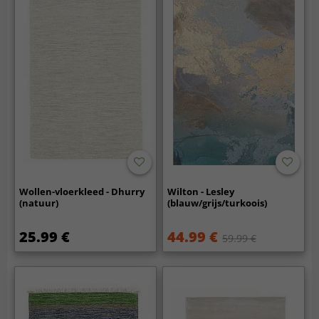
Wollen-vloerkleed - Dhurry
Wilton - Lesley
(natuur)
(blauw/grijs/turkoois)
25.99 €
44.99 €
59.99 €