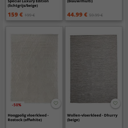
Special Luxury Edition
(blauw/multi)
(lichtgrijs/beige)
159 €
44.99 €
199 €
59.99 €
-50%
Hoogpolig vloerkleed -
Wollen-vloerkleed - Dhurry
Rostock (offwhite)
(beige)