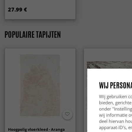
27.99 €
POPULAIRE TAPIJTEN
WIJ PERSON
Wij gebruiken co
bieden, gerichte
onder "Instelli
wij informatie o
deel hiervan ho
apparaat-ID's, e
Hoogpolig vloerkleed - Aranga
Anti-slip