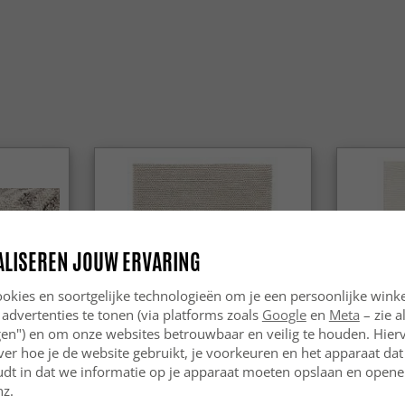
ALISEREN JOUW ERVARING
okies en soortgelijke technologieën om je een persoonlijke winke
 advertenties te tonen (via platforms zoals
Google
en
Meta
– zie a
ngen") en om onze websites betrouwbaar en veilig te houden. Hie
ver hoe je de website gebruikt, je voorkeuren en het apparaat dat 
udt in dat we informatie op je apparaat moeten opslaan en openen
nz.
Wollen-vloerkleed - Avafors Wool
Wollen-vl