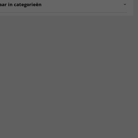
aar in categorieën
 1 cm.
erkleden
Badkamermatten
jten