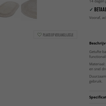
14 dagen g
✓
BETAAL
Vooraf, ac
PLAATS OP VERLANGLIJSTJE
Beschrijv
Getufte b
functional
Materiaal:
en snel d
Duurzaamh
gebruik.
Specifica
Artno:
RC