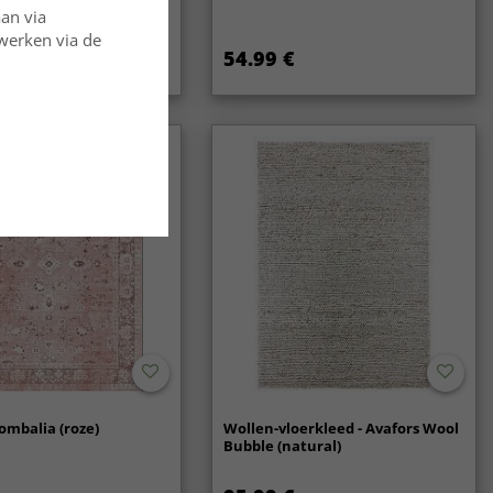
aan via
rwerken via de
54.99 €
ombalia (roze)
Wollen-vloerkleed - Avafors Wool
Bubble (natural)