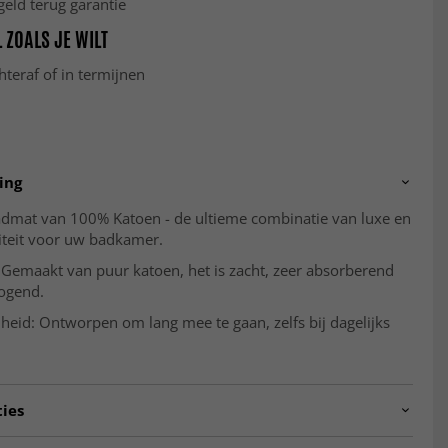
eld terug garantie
 ZOALS JE WILT
hteraf of in termijnen
ing
admat van 100% Katoen - de ultieme combinatie van luxe en
iteit voor uw badkamer.
 Gemaakt van puur katoen, het is zacht, zeer absorberend
rogend.
eid: Ontworpen om lang mee te gaan, zelfs bij dagelijks
ties
B-22-73.CREAM.50X90