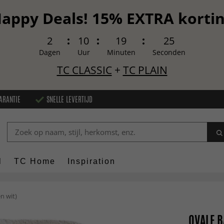
appy Deals! 15% EXTRA korti
2
10
19
24
Dagen
Uur
Minuten
Seconden
TC CLASSIC
+
TC PLAIN
ARANTIE
SNELLE LEVERTIJD
l
TC Home
Inspiration
n wit)
OVALE B