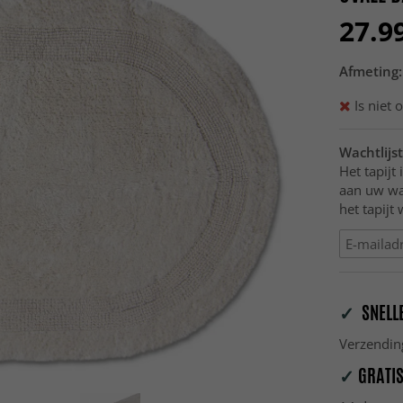
27.9
Afmeting:
Is niet 
Wachtlijst
Het tapijt 
aan uw wac
het tapijt
✓
SNELLE
Verzendin
✓
GRATIS