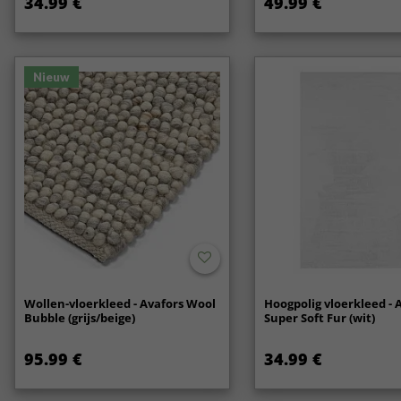
34.99 €
49.99 €
Nieuw
Wollen-vloerkleed - Avafors Wool
Hoogpolig vloerkleed - 
Bubble (grijs/beige)
Super Soft Fur (wit)
95.99 €
34.99 €