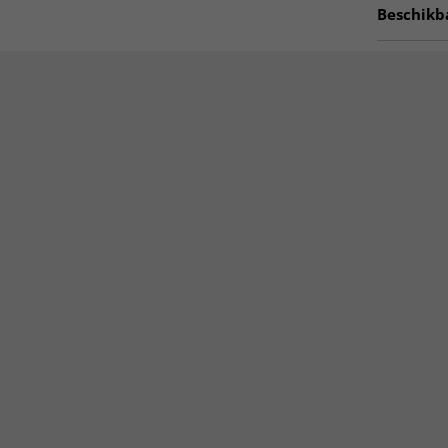
Beschikb
Dikte
: ca.
Witte vlo
Ovale Tapi