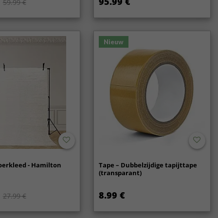
95.99 €
59.99 €
Nieuw
oerkleed - Hamilton
Tape – Dubbelzijdige tapijttape
(transparant)
8.99 €
27.99 €