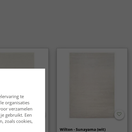
lervaring te
lle organisaties
rvoor verzamelen
je gebruikt. Een
, zoals cookies,
oerkleed - Coastal
Wilton - Sunayama (wit)