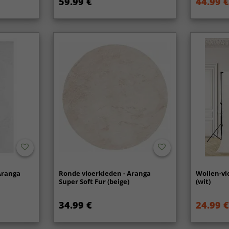
59.99 €
44.99 €
Aranga
Ronde vloerkleden - Aranga
Wollen-vl
Super Soft Fur (beige)
(wit)
34.99 €
24.99 €