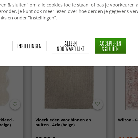
Bubble (beige)
(creme)
ren & sluiten" om alle cookies toe te staan, of pas je voorkeuren 
ieronder. Je kunt ook meer lezen over hoe derden je gegevens ve
84.99 €
84.99 €
ks en onder "Instellingen".
ALLEEN
ACCEPTEREN
INSTELLINGEN
NOODZAKELIJKE
& SLUITEN
kleed -
Vloerkleden voor binnen en
Wilton - G
beige)
buiten - Arlo (beige)