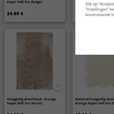
Super Soft Fur (beige)
Klik op "Accepte
"Instellingen" h
34.99 €
14.99 €
bovenstaande lin
Nieuw
Hoogpolig vloerkleed - Aranga
Golvend hoogpolig vloer
Super Soft Fur (bruin)
Aranga Super Soft Fur (