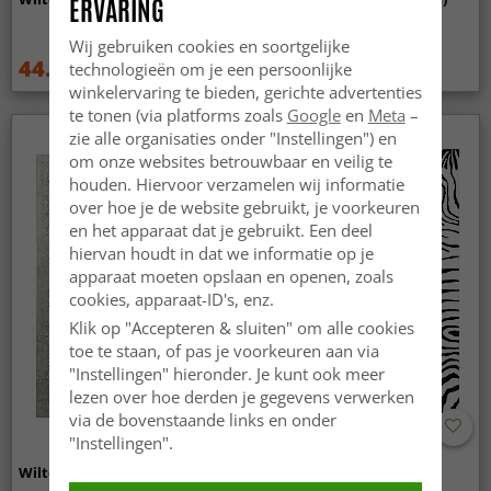
ERVARING
Wij gebruiken cookies en soortgelijke
44.99 €
44.99 €
technologieën om je een persoonlijke
59.99 €
59.99 €
winkelervaring te bieden, gerichte advertenties
te tonen (via platforms zoals
Google
en
Meta
–
zie alle organisaties onder "Instellingen") en
om onze websites betrouwbaar en veilig te
houden. Hiervoor verzamelen wij informatie
over hoe je de website gebruikt, je voorkeuren
en het apparaat dat je gebruikt. Een deel
hiervan houdt in dat we informatie op je
apparaat moeten opslaan en openen, zoals
cookies, apparaat-ID's, enz.
Klik op "Accepteren & sluiten" om alle cookies
toe te staan, of pas je voorkeuren aan via
"Instellingen" hieronder. Je kunt ook meer
lezen over hoe derden je gegevens verwerken
via de bovenstaande links en onder
"Instellingen".
Wilton - Mateur (beige)
Wilton - Zebra (zwart/wit)