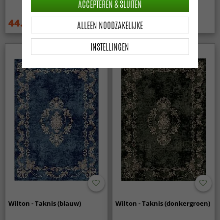
ACCEPTEREN & SLUITEN
44.99 €
44.99 €
ALLEEN NOODZAKELIJKE
59.99 €
59.99 €
INSTELLINGEN
Wilton - Taknis (blauw)
Wilton - Taknis (donkergroen)