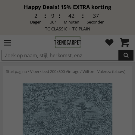
Happy Deals! 15% EXTRA korting
2
9
42
36
Dagen
Uur
Minuten
Seconden
TC CLASSIC
+
TC PLAIN
IN DE WINKELWAGEN GELEGD
Startpagina
/
Vloerkleed 200x300 Vintage
/
Wilton - Valenza (blauw)