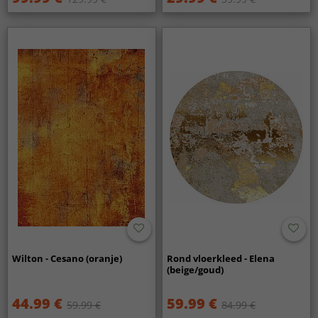
Wilton - Cesano (oranje)
Rond vloerkleed - Elena
(beige/goud)
44.99 €
59.99 €
59.99 €
84.99 €