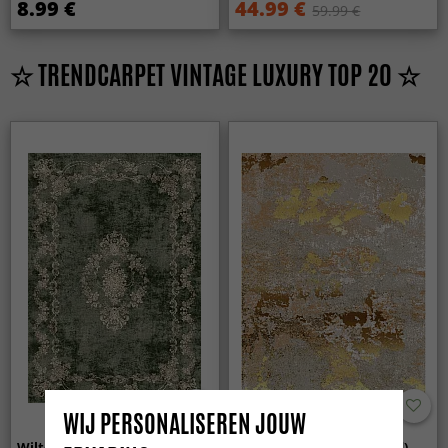
8.99 €
44.99 €
59.99 €
☆ TRENDCARPET VINTAGE LUXURY TOP 20 ☆
WIJ PERSONALISEREN JOUW
Wilton - Taknis (groen)
Wilton - Elena (beige/goud)