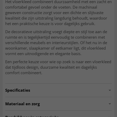
Het vloerkleed combineert duurzaamheid met een zacht en
comfortabel gevoel onder de voeten. De machinaal
geweven constructie zorgt voor een dichte en slijtvaste
kwaliteit die zijn uitstraling langdurig behoudt, waardoor
het een praktische keuze is voor dagelijks gebruik.
De decoratieve uitstraling voegt diepte en stijl toe aan de
ruimte en is tegelijkertijd eenvoudig te combineren met
verschillende meubels en interieurstijlen. Of het nu in de
woonkamer, slaapkamer of eetkamer ligt, dit vloerkleed
vormt een uitnodigende en elegante basis.
Een perfecte keuze voor wie op zoek is naar een vloerkleed
dat tijdloos design, duurzame kwaliteit en dagelijks
comfort combineert.
Specificaties
Artno:
valentina.SK11252.801-1
Materiaal en zorg
Gebruik
Binnen
MATERIAAL