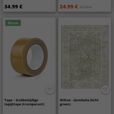
34.99 €
24.99 €
27.99 €
Nieuw
Tape – Dubbelzijdige
Wilton - Gombalia (licht
tapijttape (transparant)
groen)