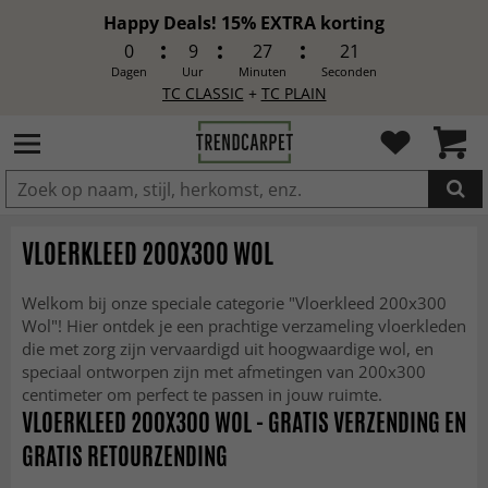
Happy Deals! 15% EXTRA korting
0
9
27
19
Dagen
Uur
Minuten
Seconden
TC CLASSIC
+
TC PLAIN
IN DE WINKELWAGEN GELEGD
VLOERKLEED 200X300 WOL
Welkom bij onze speciale categorie "Vloerkleed 200x300
Wol"! Hier ontdek je een prachtige verzameling vloerkleden
die met zorg zijn vervaardigd uit hoogwaardige wol, en
speciaal ontworpen zijn met afmetingen van 200x300
centimeter om perfect te passen in jouw ruimte.
VLOERKLEED 200X300 WOL - GRATIS VERZENDING EN
GRATIS RETOURZENDING