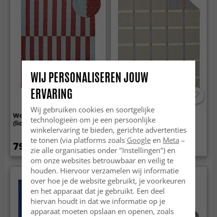
WIJ PERSONALISEREN JOUW
ERVARING
Wij gebruiken cookies en soortgelijke
Wollen-vloerkleed - Peniche
Wollen-vloerkleed -
technologieën om je een persoonlijke
(lichtblauw/rood)
Gingham (no. 5)
winkelervaring te bieden, gerichte advertenties
te tonen (via platforms zoals
Google
en
Meta
–
79.99 €
67.99 €
zie alle organisaties onder "Instellingen") en
om onze websites betrouwbaar en veilig te
houden. Hiervoor verzamelen wij informatie
over hoe je de website gebruikt, je voorkeuren
en het apparaat dat je gebruikt. Een deel
hiervan houdt in dat we informatie op je
apparaat moeten opslaan en openen, zoals