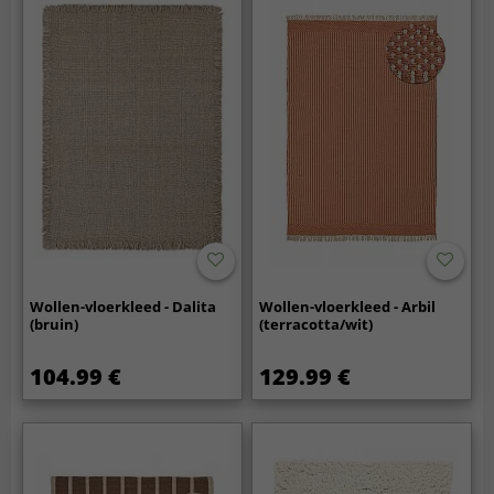
Wollen-vloerkleed - Dalita
Wollen-vloerkleed - Arbil
(bruin)
(terracotta/wit)
104.99 €
129.99 €