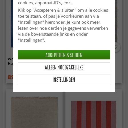
cookies, apparaat-ID's, enz.
Klik op "Accepteren & sluiten" om alle cookies
toe te staan, of pas je voorkeuren aan via
"Instellingen" hieronder. Je kunt ook meer
lezen over hoe derden je gegevens verwerken
via de bovenstaande links en onder
"Instellingen".
ACCEPTEREN & SLUITEN
Wollen-vloerkleed -
Wollen-vloerkleed -
Hamilton (Classic Blue)
Gingham (no. 7)
ALLEEN NOODZAKELIJKE
89.99 €
112.99 €
99.99 €
INSTELLINGEN