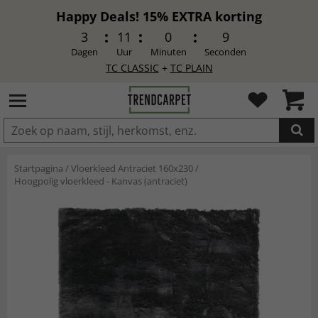
Happy Deals! 15% EXTRA korting
3
11
0
7
Dagen
Uur
Minuten
Seconden
TC CLASSIC
+
TC PLAIN
IN DE WINKELWAGEN GELEGD
Startpagina
/
Vloerkleed Antraciet 160x230
/
Hoogpolig vloerkleed - Kanvas (antraciet)