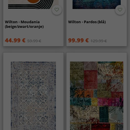
Wilton - Moudania
Wilton - Pardos (blå)
(beige/zwart/oranje)
44.99 €
99.99 €
59.99 €
129.99 €