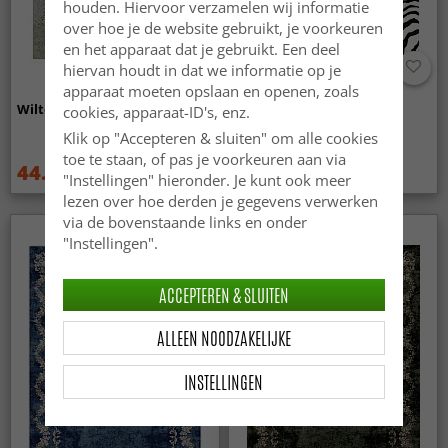
houden. Hiervoor verzamelen wij informatie
over hoe je de website gebruikt, je voorkeuren
en het apparaat dat je gebruikt. Een deel
hiervan houdt in dat we informatie op je
apparaat moeten opslaan en openen, zoals
Wilton - Mateur (beige)
Wilton - Zebra (zwart/wit)
cookies, apparaat-ID's, enz.
Klik op "Accepteren & sluiten" om alle cookies
toe te staan, of pas je voorkeuren aan via
44.99 €
44.99 €
59.99 €
59.99 €
"Instellingen" hieronder. Je kunt ook meer
lezen over hoe derden je gegevens verwerken
via de bovenstaande links en onder
"Instellingen".
ACCEPTEREN & SLUITEN
ALLEEN NOODZAKELIJKE
INSTELLINGEN