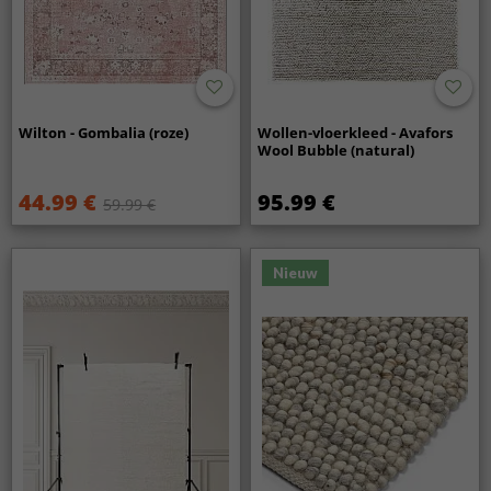
Wilton - Gombalia (roze)
Wollen-vloerkleed - Avafors
Wool Bubble (natural)
44.99 €
95.99 €
59.99 €
Nieuw