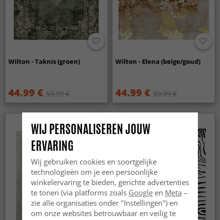
Wilton - Taknis (groen)
Wilton - Elena (beige/goud)
44.99 €
44.99 €
59.99 €
59.99 €
WIJ PERSONALISEREN JOUW
ERVARING
Wij gebruiken cookies en soortgelijke
technologieën om je een persoonlijke
winkelervaring te bieden, gerichte advertenties
te tonen (via platforms zoals
Google
en
Meta
–
zie alle organisaties onder "Instellingen") en
om onze websites betrouwbaar en veilig te