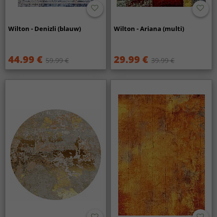
Wilton - Denizli (blauw)
Wilton - Ariana (multi)
44.99 €
29.99 €
59.99 €
39.99 €