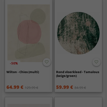
-50%
Wilton - Chios (multi)
Rond vloerkleed - Tamalous
(beige/groen)
64.99 €
59.99 €
129.99 €
84.99 €