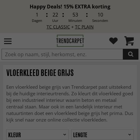
Happy Deals! 15% EXTRA korting
1
22
53
8
Dagen
Uur
Minuten
Seconden
TC CLASSIC
+
TC PLAIN
IN DE WINKELWAGEN GELEGD
VLOERKLEED BEIGE GRIJS
Een vloerkleed beige grijs van Trendcarpet past uitstekend
bij de huidige interieurtrends. Zo kleurt dit vloerkleed goed
bij een industrieel interieur waarin beton en metaal
centraal staan. Maar ook in een landelijk interieur met
natuurtinten doet een vloerkleed beige grijs het prima. Dus
kijk snel naar onze online collectie vloerkleden.
KLEUR
LENGTE