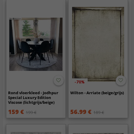
-70%
Rond vloerkleed - Jodhpur
Wilton - Arriate (beige/grijs)
Special Luxury Edition
Viscose (lichtgrijs/beige)
159 €
56.99 €
199 €
189 €