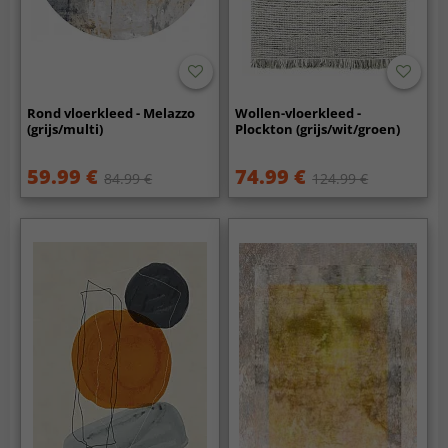
Rond vloerkleed - Melazzo
Wollen-vloerkleed -
(grijs/multi)
Plockton (grijs/wit/groen)
59.99 €
74.99 €
84.99 €
124.99 €