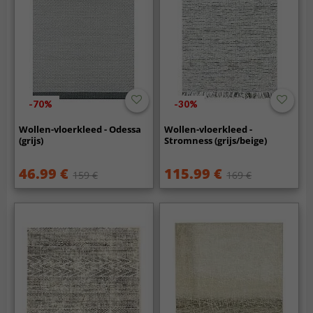
-70%
-30%
Wollen-vloerkleed - Odessa
Wollen-vloerkleed -
(grijs)
Stromness (grijs/beige)
46.99 €
115.99 €
159 €
169 €