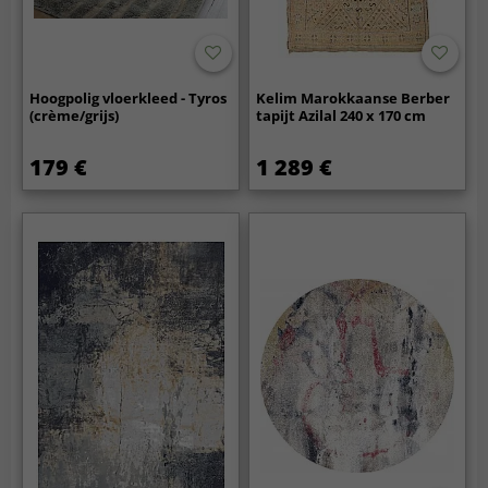
Hoogpolig vloerkleed - Tyros
Kelim Marokkaanse Berber
(crème/grijs)
tapijt Azilal 240 x 170 cm
179 €
1 289 €