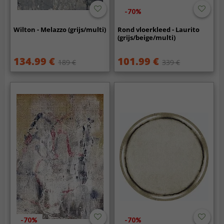
-70%
Wilton - Melazzo (grijs/multi)
Rond vloerkleed - Laurito
(grijs/beige/multi)
134.99 €
101.99 €
189 €
339 €
-70%
-70%