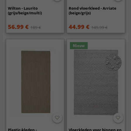
Wilton - Laurito
Rond vloerkleed - Arriate
(grijs/beige/multi)
(beige/grijs)
56.99 €
44.99 €
189 €
149.99 €
Nieuw
Plastic-kleden -
Vloerkleden voor binnen en