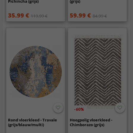
Pichincha (grijs)
(grijs)
35.99 €
59.99 €
119.99 €
84.99 €
-60%
Rond vloerkleed - Travale
Hoogpolig vloerkleed -
(grijs/blauw/multi)
Chimborazo (grijs)