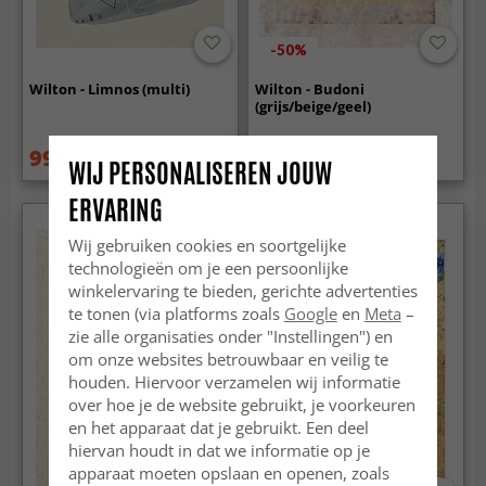
-50%
Wilton - Limnos (multi)
Wilton - Budoni
(grijs/beige/geel)
99.99 €
94.99 €
129.99 €
189 €
WIJ PERSONALISEREN JOUW
ERVARING
Wij gebruiken cookies en soortgelijke
technologieën om je een persoonlijke
winkelervaring te bieden, gerichte advertenties
te tonen (via platforms zoals
Google
en
Meta
–
zie alle organisaties onder "Instellingen") en
om onze websites betrouwbaar en veilig te
houden. Hiervoor verzamelen wij informatie
over hoe je de website gebruikt, je voorkeuren
en het apparaat dat je gebruikt. Een deel
hiervan houdt in dat we informatie op je
apparaat moeten opslaan en openen, zoals