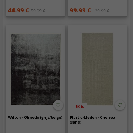
44.99 €
99.99 €
59.99 €
129.99 €
-50%
Wilton - Olmedo (grijs/beige)
Plastic-kleden - Chelsea
(sand)