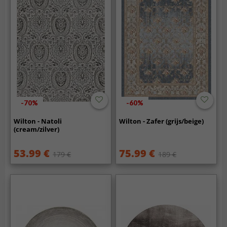
-70%
-60%
Wilton - Natoli
Wilton - Zafer (grijs/beige)
(cream/zilver)
53.99 €
75.99 €
179 €
189 €