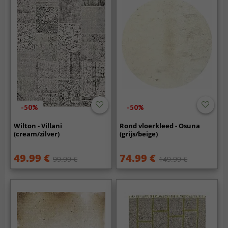
-50%
-50%
Wilton - Villani
Rond vloerkleed - Osuna
(cream/zilver)
(grijs/beige)
49.99 €
74.99 €
99.99 €
149.99 €