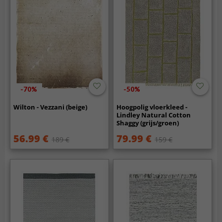
-70%
-50%
Wilton - Vezzani (beige)
Hoogpolig vloerkleed -
Lindley Natural Cotton
Shaggy (grijs/groen)
56.99 €
79.99 €
189 €
159 €