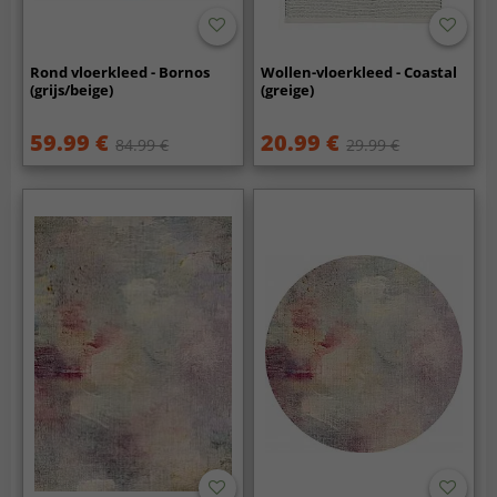
Rond vloerkleed - Bornos
Wollen-vloerkleed - Coastal
(grijs/beige)
(greige)
59.99 €
20.99 €
84.99 €
29.99 €