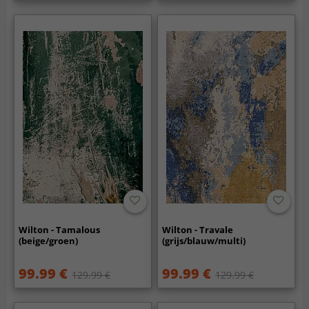
Wilton - Tamalous
Wilton - Travale
(beige/groen)
(grijs/blauw/multi)
99.99 €
99.99 €
129.99 €
129.99 €