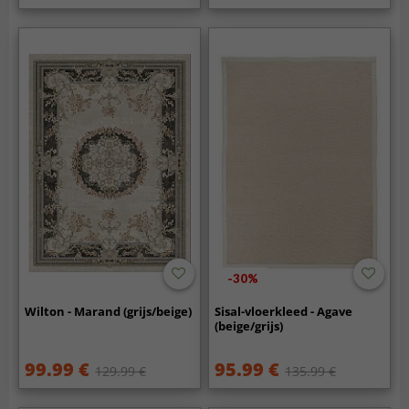
-30%
Wilton - Marand (grijs/beige)
Sisal-vloerkleed - Agave
(beige/grijs)
99.99 €
95.99 €
129.99 €
135.99 €