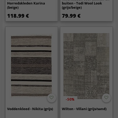
Horredskleden Karina
buiten - Todi Wool Look
(beige)
(grijs/beige)
118.99 €
79.99 €
-50%
Voddenkleed - Nikita (grijs)
Wilton - Villani (grijs/sand)