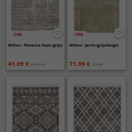
-50%
-70%
Wilton - Florence Haze (grijs)
Wilton - Jervis (grijs/beige)
41.99 €
71.99 €
84.99 €
239 €