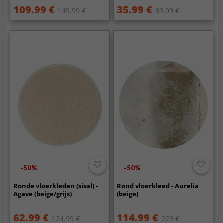
109.99 €
35.99 €
149.99 €
89.99 €
-50%
-50%
Ronde vloerkleden (sisal) -
Rond vloerkleed - Aurelia
Agave (beige/grijs)
(beige)
62.99 €
114.99 €
124.99 €
229 €