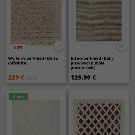
-30%
Wollen-vloerkleed - Delta
Jute-vloerkleed - Bally
(offwhite)
Jute/wool Bubble
(natuur/wit)
229 €
129.99 €
319 €
Nieuw