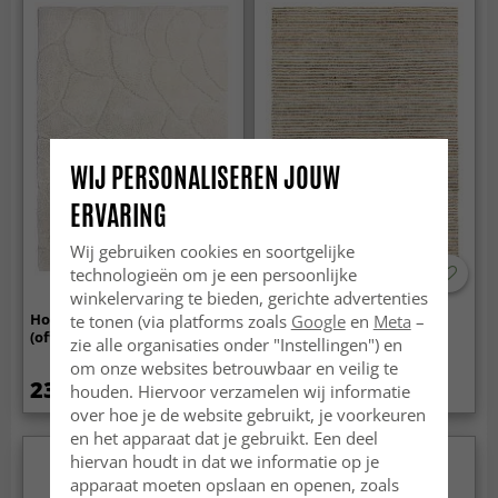
WIJ PERSONALISEREN JOUW
ERVARING
Wij gebruiken cookies en soortgelijke
technologieën om je een persoonlijke
-50%
winkelervaring te bieden, gerichte advertenties
Hoogpolig vloerkleed - Ada
Jute-vloerkleed - Thane
te tonen (via platforms zoals
Google
en
Meta
–
(offwhite)
(jute)
zie alle organisaties onder "Instellingen") en
om onze websites betrouwbaar en veilig te
239 €
72.99 €
houden. Hiervoor verzamelen wij informatie
145.99 €
over hoe je de website gebruikt, je voorkeuren
en het apparaat dat je gebruikt. Een deel
hiervan houdt in dat we informatie op je
apparaat moeten opslaan en openen, zoals