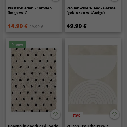
Plastic-kleden - Camden
Wollen-vloerkleed - Garine
(beige/wit)
(gebroken wit/beige)
14.99 €
49.99 €
29.99 €
Nieuw
-70%
Hoogpolig vloerkleed - Soria
Wilton - Pau (beige/wit)