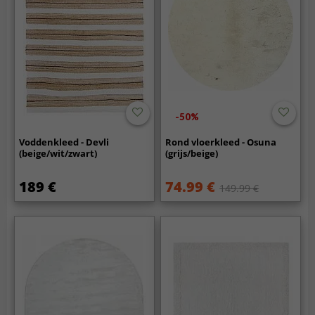
-50%
Voddenkleed - Devli
Rond vloerkleed - Osuna
(beige/wit/zwart)
(grijs/beige)
189 €
74.99 €
149.99 €