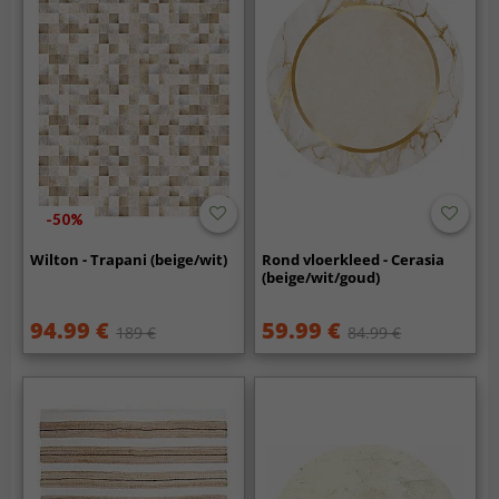
-50%
Wilton - Trapani (beige/wit)
Rond vloerkleed - Cerasia
(beige/wit/goud)
94.99 €
59.99 €
189 €
84.99 €