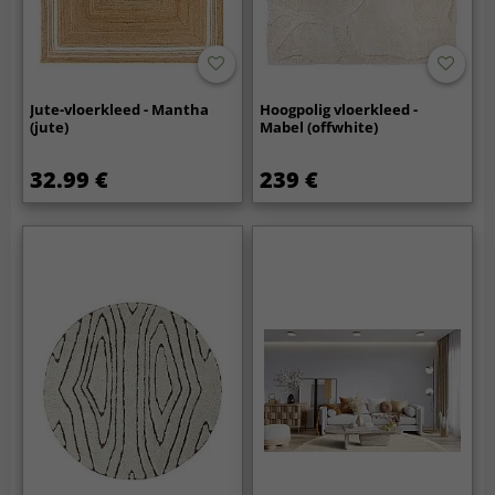
Jute-vloerkleed - Mantha
Hoogpolig vloerkleed -
(jute)
Mabel (offwhite)
32.99 €
239 €