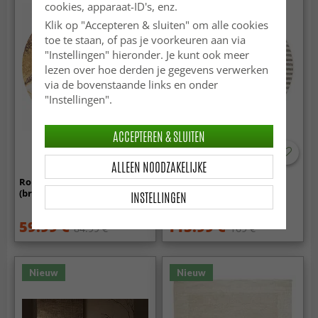
cookies, apparaat-ID's, enz.
Klik op "Accepteren & sluiten" om alle cookies
toe te staan, of pas je voorkeuren aan via
"Instellingen" hieronder. Je kunt ook meer
lezen over hoe derden je gegevens verwerken
via de bovenstaande links en onder
"Instellingen".
ACCEPTEREN & SLUITEN
-30%
ALLEEN NOODZAKELIJKE
Rond vloerkleed - Padova
Ronde vloerkleden -
(bruin/wit/goud)
Indoor/Outdoor Baldwin
INSTELLINGEN
(cream/beige)
59.99 €
115.99 €
84.99 €
169 €
Nieuw
Nieuw