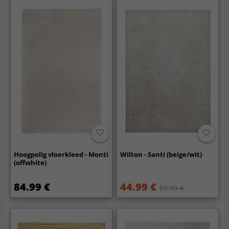
Hoogpolig vloerkleed - Monti
Wilton - Santi (beige/wit)
(offwhite)
84.99 €
44.99 €
59.99 €