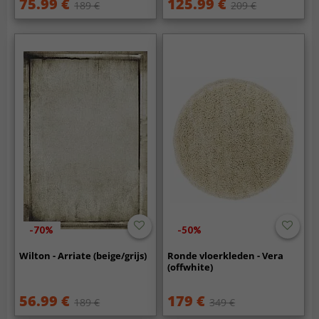
75.99 €
125.99 €
189 €
209 €
-70%
-50%
Wilton - Arriate (beige/grijs)
Ronde vloerkleden - Vera
(offwhite)
56.99 €
179 €
189 €
349 €