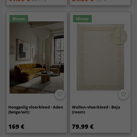
Nieuw
Nieuw
Hoogpolig vloerkleed - Aden
Wollen-vloerkleed - Beja
(beige/wit)
(room)
169 €
79.99 €