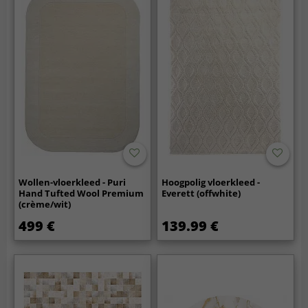
Wollen-vloerkleed - Puri
Hoogpolig vloerkleed -
Hand Tufted Wool Premium
Everett (offwhite)
(crème/wit)
499 €
139.99 €