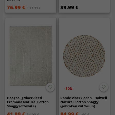
76.99 €
89.99 €
109.99 €
-50%
Hoogpolig vloerkleed -
Ronde vloerkleden - Holwell
Cremona Natural Cotton
Natural Cotton Shaggy
Shaggy (offwhite)
(gebroken wit/bruin)
41.99 €
84.99 €
84.99 €
169 €