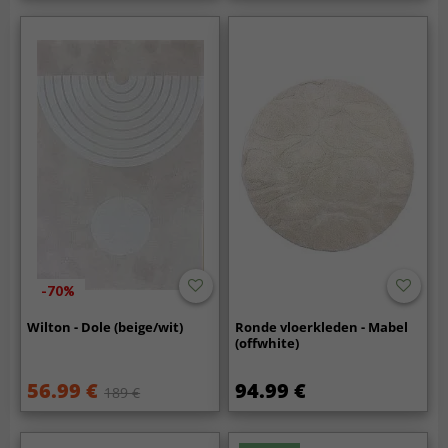
-70%
Wilton - Dole (beige/wit)
Ronde vloerkleden - Mabel
(offwhite)
56.99 €
94.99 €
189 €