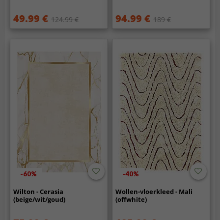
49.99 €
94.99 €
124.99 €
189 €
-60%
-40%
Wilton - Cerasia
Wollen-vloerkleed - Mali
(beige/wit/goud)
(offwhite)