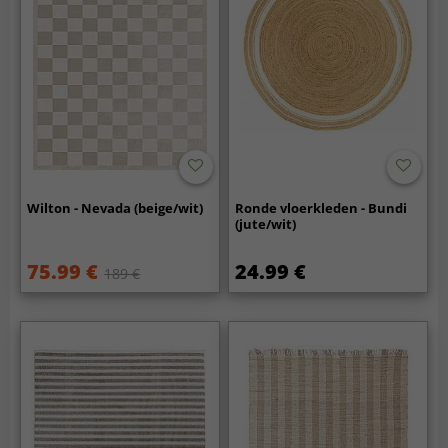
Wilton - Nevada (beige/wit)
Ronde vloerkleden - Bundi
(jute/wit)
75.99 €
24.99 €
189 €