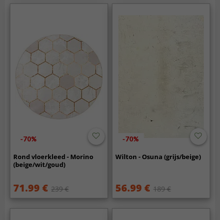
-70%
-70%
Rond vloerkleed - Morino
Wilton - Osuna (grijs/beige)
(beige/wit/goud)
71.99 €
56.99 €
239 €
189 €