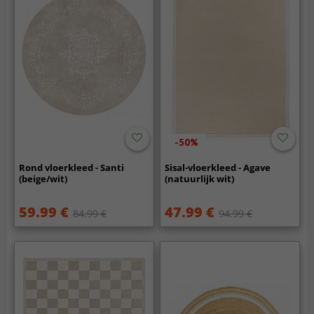
-50%
Rond vloerkleed - Santi
Sisal-vloerkleed - Agave
(beige/wit)
(natuurlijk wit)
59.99 €
47.99 €
84.99 €
94.99 €