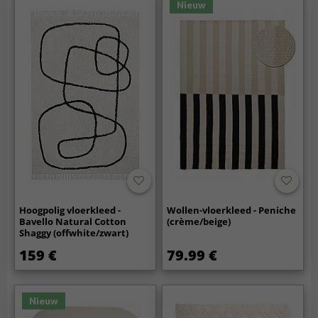
Nieuw
Hoogpolig vloerkleed -
Wollen-vloerkleed - Peniche
Bavello Natural Cotton
(crème/beige)
Shaggy (offwhite/zwart)
159 €
79.99 €
Nieuw