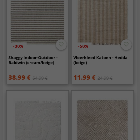
-30%
-50%
Shaggy Indoor-Outdoor -
Vloerkleed Katoen - Hedda
Baldwin (cream/beige)
(beige)
38.99 €
11.99 €
54.99 €
24.99 €