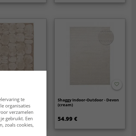
lervaring te
vloerkleed - Fondi
Shaggy Indoor-Outdoor - Devon
(cream)
lle organisaties
rvoor verzamelen
54.99 €
je gebruikt. Een
, zoals cookies,