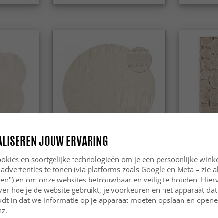
ALISEREN JOUW ERVARING
okies en soortgelijke technologieën om je een persoonlijke winke
eed -
Ronde vloerkleden - Devon
Hoogpolig 
 (beige)
(cream)
(beige)
 advertenties te tonen (via platforms zoals
Google
en
Meta
– zie a
ngen") en om onze websites betrouwbaar en veilig te houden. Hie
29.99 €
39.99 €
ver hoe je de website gebruikt, je voorkeuren en het apparaat dat 
udt in dat we informatie op je apparaat moeten opslaan en openen
nz.