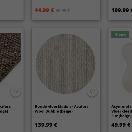
44.99 €
109.99 
59.99 €
Nieuw
vafors
Ronde vloerkleden - Avafors
Asymmetri
eige)
Wool Bubble (beige)
Vloerkleed
Fur (beige)
139.99 €
49.99 €