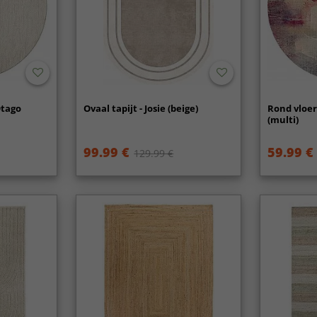
Otago
Ovaal tapijt - Josie (beige)
Rond vloer
(multi)
99.99 €
59.99 €
129.99 €