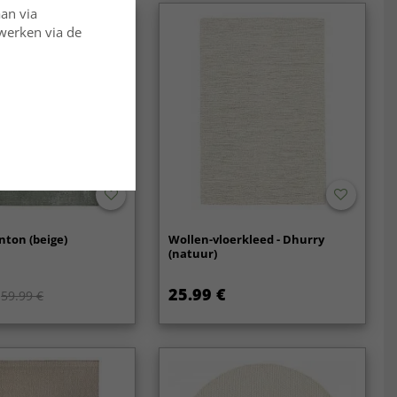
aan via
rwerken via de
nton (beige)
Wollen-vloerkleed - Dhurry
(natuur)
25.99 €
59.99 €