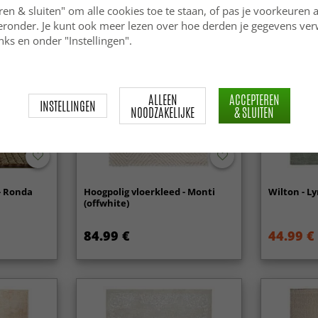
ren & sluiten" om alle cookies toe te staan, of pas je voorkeuren 
ieronder. Je kunt ook meer lezen over hoe derden je gegevens ve
ks en onder "Instellingen".
ALLEEN
ACCEPTEREN
INSTELLINGEN
NOODZAKELIJKE
& SLUITEN
- Ronda
Hoogpolig vloerkleed - Monti
Wilton - Ly
(offwhite)
84.99 €
44.99 €