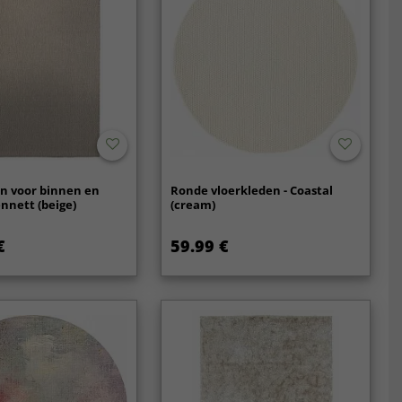
n voor binnen en
Ronde vloerkleden - Coastal
ennett (beige)
(cream)
€
59.99 €