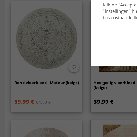
Klik op "Accepte
"Instellingen" h
bovenstaande lin
Rond vloerkleed - Mateur (beige)
Hoogpolig vloerkleed 
(beige)
59.99 €
39.99 €
84.99 €