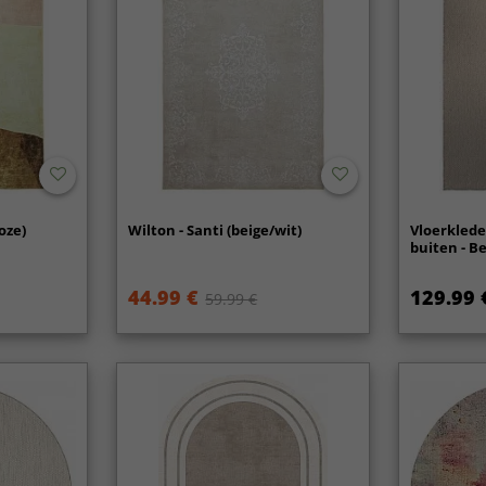
oze)
Wilton - Santi (beige/wit)
Vloerklede
buiten - B
44.99 €
129.99 
59.99 €