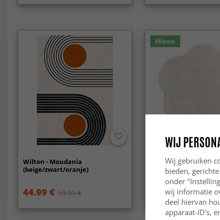
Nieuw
WIJ PERSON
Wij gebruiken co
Wilton - Moudania
Rond Golvend Vloerkl
(beige/zwart/oranje)
Aranga Super Soft Fur
bieden, gerichte
onder "Instelli
44.99 €
29.99 €
wij informatie o
59.99 €
deel hiervan ho
apparaat-ID's, e