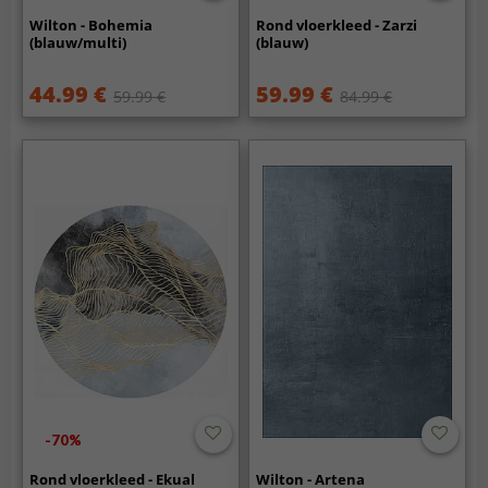
Wilton - Bohemia
Rond vloerkleed - Zarzi
(blauw/multi)
(blauw)
44.99 €
59.99 €
59.99 €
84.99 €
-70%
Rond vloerkleed - Ekual
Wilton - Artena