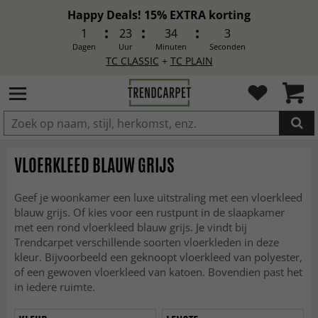
Happy Deals! 15% EXTRA korting
1
23
34
1
Dagen
Uur
Minuten
Seconden
TC CLASSIC
+
TC PLAIN
IN DE WINKELWAGEN GELEGD
VLOERKLEED BLAUW GRIJS
Geef je woonkamer een luxe uitstraling met een vloerkleed
blauw grijs. Of kies voor een rustpunt in de slaapkamer
met een rond vloerkleed blauw grijs. Je vindt bij
Trendcarpet verschillende soorten vloerkleden in deze
kleur. Bijvoorbeeld een geknoopt vloerkleed van polyester,
of een gewoven vloerkleed van katoen. Bovendien past het
in iedere ruimte.