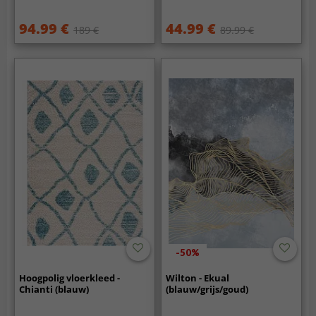
94.99 €
44.99 €
189 €
89.99 €
-50%
Hoogpolig vloerkleed -
Wilton - Ekual
Chianti (blauw)
(blauw/grijs/goud)