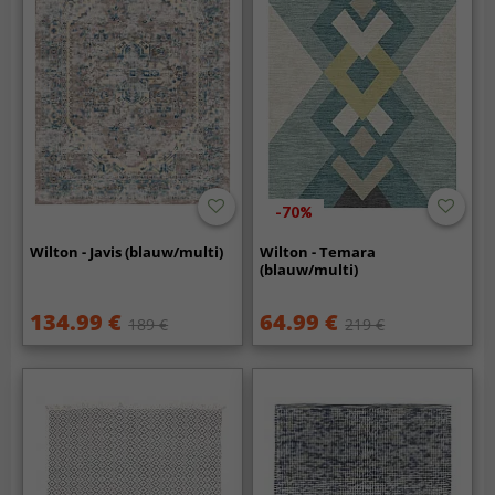
-70%
Wilton - Javis (blauw/multi)
Wilton - Temara
(blauw/multi)
134.99 €
64.99 €
189 €
219 €