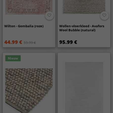
Wilton - Gombalia (roze)
Wollen-vloerkleed - Avafors
Wool Bubble (natural)
44.99 €
95.99 €
59.99 €
Nieuw