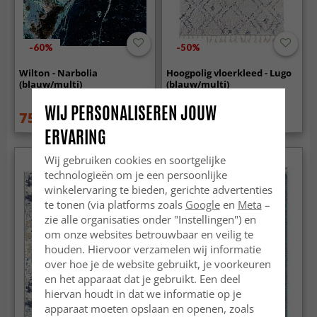
-60%
-50%
Wilton - Narbolia
Hoogpolig vloerkleed - Lugo
(blauw/multi)
(blauw/multi)
WIJ PERSONALISEREN JOUW
75.99 €
44.99 €
189 €
89.99 €
ERVARING
Wij gebruiken cookies en soortgelijke
technologieën om je een persoonlijke
winkelervaring te bieden, gerichte advertenties
te tonen (via platforms zoals
Google
en
Meta
–
zie alle organisaties onder "Instellingen") en
om onze websites betrouwbaar en veilig te
houden. Hiervoor verzamelen wij informatie
over hoe je de website gebruikt, je voorkeuren
en het apparaat dat je gebruikt. Een deel
hiervan houdt in dat we informatie op je
apparaat moeten opslaan en openen, zoals