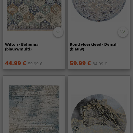
Wilton - Bohemia
Rond vloerkleed - Denizli
(blauw/multi)
(blauw)
44.99 €
59.99 €
59.99 €
84.99 €