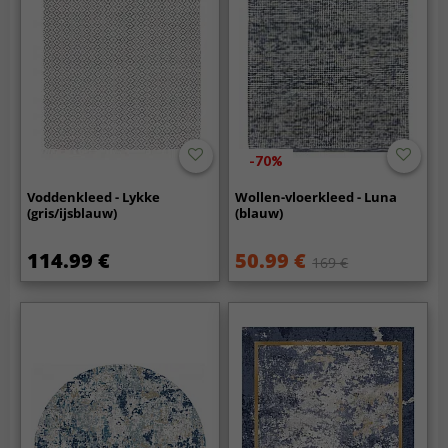
-70%
Voddenkleed - Lykke
Wollen-vloerkleed - Luna
(gris/ijsblauw)
(blauw)
114.99 €
50.99 €
169 €