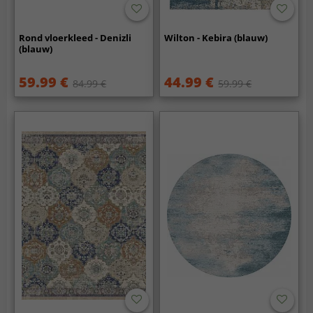
Rond vloerkleed - Denizli
Wilton - Kebira (blauw)
(blauw)
59.99 €
44.99 €
84.99 €
59.99 €