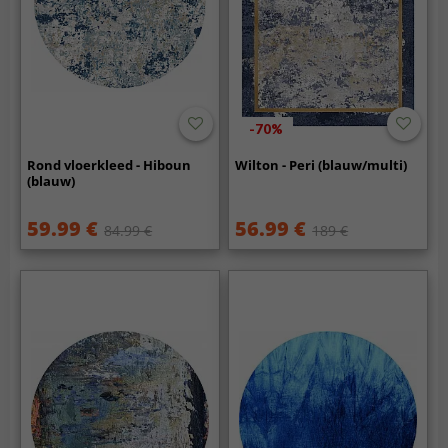
-70%
Rond vloerkleed - Hiboun
Wilton - Peri (blauw/multi)
(blauw)
59.99 €
56.99 €
84.99 €
189 €