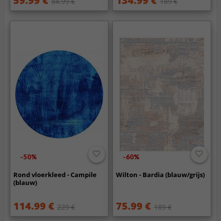
59.99 €
134.99 €
84.99 €
189 €
-50%
-60%
Rond vloerkleed - Campile
Wilton - Bardia (blauw/grijs)
(blauw)
114.99 €
75.99 €
229 €
189 €