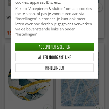
cookies, apparaat-ID's, enz.
Klik op "Accepteren & sluiten" om alle cookies
-50%
toe te staan, of pas je voorkeuren aan via
Wilton - Hiboun (blauw)
Hoogpolig vloerkleed -
"Instellingen" hieronder. Je kunt ook meer
Cudillero (blauw)
lezen over hoe derden je gegevens verwerken
via de bovenstaande links en onder
134.99 €
109.99 €
189 €
219 €
"Instellingen".
ACCEPTEREN & SLUITEN
ALLEEN NOODZAKELIJKE
INSTELLINGEN