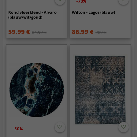
-70%
Rond vloerkleed - Alvaro
Wilton - Lagos (blauw)
(blauw/wit/goud)
59.99 €
86.99 €
84.99 €
289 €
-50%