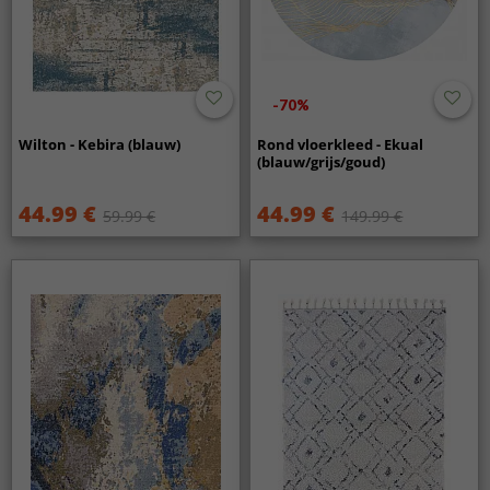
-70%
Wilton - Kebira (blauw)
Rond vloerkleed - Ekual
(blauw/grijs/goud)
44.99 €
44.99 €
59.99 €
149.99 €