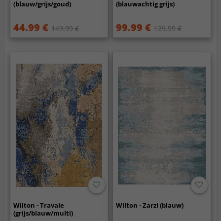
(blauw/grijs/goud)
(blauwachtig grijs)
44.99 €
99.99 €
149.99 €
129.99 €
Wilton - Travale
Wilton - Zarzi (blauw)
(grijs/blauw/multi)