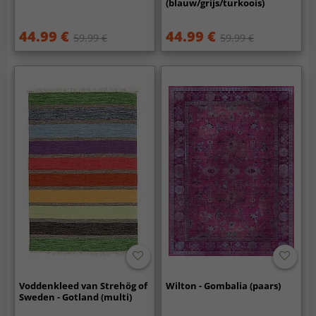
(blauw/grijs/turkoois)
44.99 €
44.99 €
59.99 €
59.99 €
Voddenkleed van Strehög of
Wilton - Gombalia (paars)
Sweden - Gotland (multi)