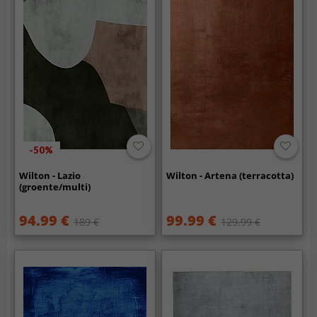
-50%
Wilton - Lazio
Wilton - Artena (terracotta)
(groente/multi)
94.99 €
99.99 €
189 €
129.99 €