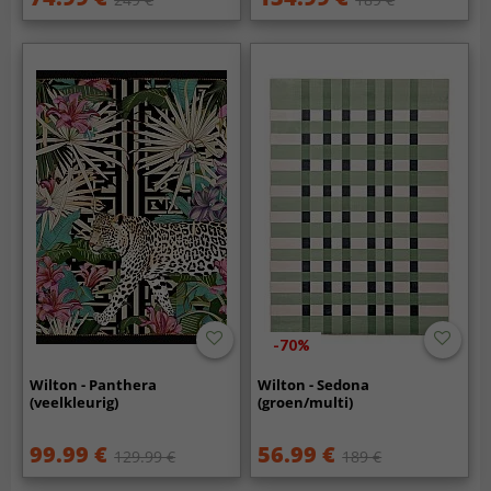
-70%
Wilton - Panthera
Wilton - Sedona
(veelkleurig)
(groen/multi)
99.99 €
56.99 €
129.99 €
189 €