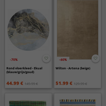
-70%
-60%
Rond vloerkleed - Ekual
Wilton - Artena (beige)
(blauw/grijs/goud)
44.99 €
51.99 €
149.99 €
129.99 €