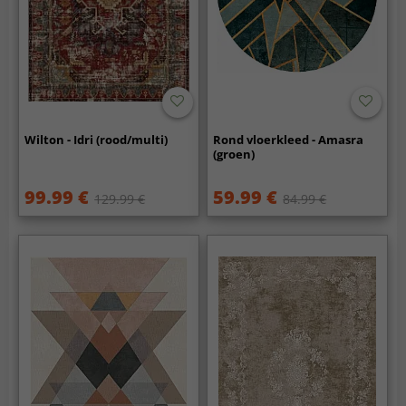
Wilton - Idri (rood/multi)
Rond vloerkleed - Amasra
(groen)
99.99 €
59.99 €
129.99 €
84.99 €