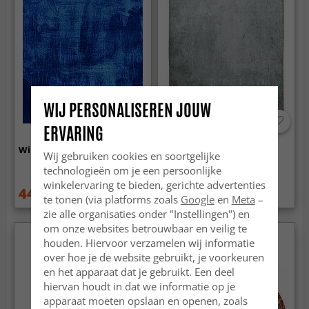
WIJ PERSONALISEREN JOUW
ERVARING
Wilton - Campile (blauw)
Wilton - Lynton (grijs)
Wij gebruiken cookies en soortgelijke
technologieën om je een persoonlijke
winkelervaring te bieden, gerichte advertenties
44.99 €
44.99 €
59.99 €
59.99 €
te tonen (via platforms zoals
Google
en
Meta
–
zie alle organisaties onder "Instellingen") en
om onze websites betrouwbaar en veilig te
houden. Hiervoor verzamelen wij informatie
over hoe je de website gebruikt, je voorkeuren
en het apparaat dat je gebruikt. Een deel
hiervan houdt in dat we informatie op je
apparaat moeten opslaan en openen, zoals