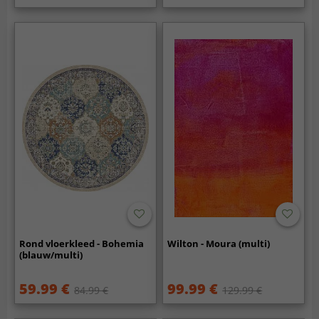
Rond vloerkleed - Bohemia
Wilton - Moura (multi)
(blauw/multi)
59.99 €
99.99 €
84.99 €
129.99 €