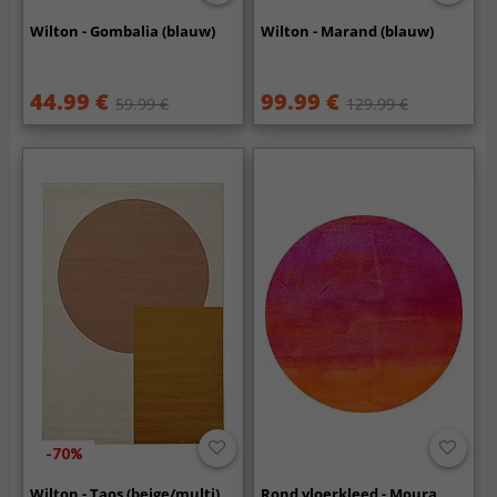
Wilton - Gombalia (blauw)
Wilton - Marand (blauw)
44.99 €
99.99 €
59.99 €
129.99 €
-70%
Wilton - Taos (beige/multi)
Rond vloerkleed - Moura