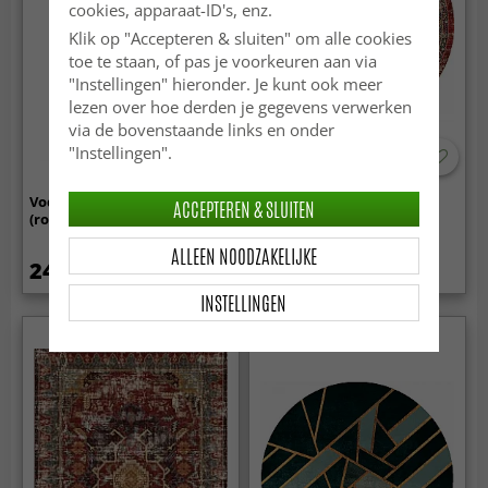
cookies, apparaat-ID's, enz.
Klik op "Accepteren & sluiten" om alle cookies
toe te staan, of pas je voorkeuren aan via
"Instellingen" hieronder. Je kunt ook meer
lezen over hoe derden je gegevens verwerken
via de bovenstaande links en onder
"Instellingen".
Voddenkleed - Lindby
Rond vloerkleed - Soussi
ACCEPTEREN & SLUITEN
(roze/multi)
(rood/multi)
ALLEEN NOODZAKELIJKE
24.99 €
109.99 €
149.99 €
INSTELLINGEN