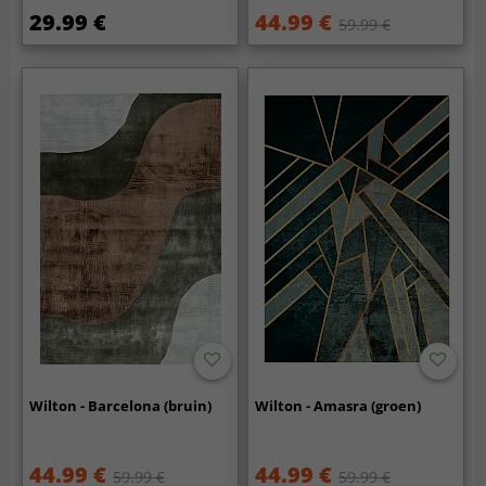
29.99 €
44.99 €
59.99 €
Wilton - Barcelona (bruin)
Wilton - Amasra (groen)
44.99 €
44.99 €
59.99 €
59.99 €