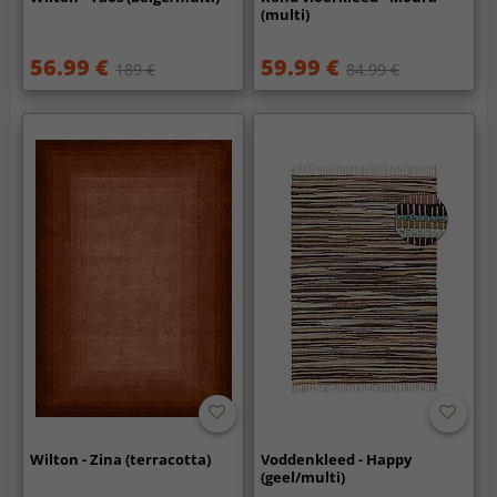
(multi)
56.99 €
59.99 €
189 €
84.99 €
Wilton - Zina (terracotta)
Voddenkleed - Happy
(geel/multi)