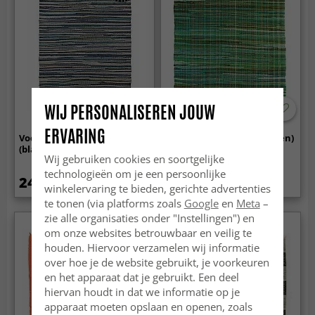
WIJ PERSONALISEREN JOUW
ERVARING
Voddenkleed - Home
Voddenkleed - Home (groen)
(blauw/multi)
Wij gebruiken cookies en soortgelijke
technologieën om je een persoonlijke
24.99 €
24.99 €
winkelervaring te bieden, gerichte advertenties
te tonen (via platforms zoals
Google
en
Meta
–
zie alle organisaties onder "Instellingen") en
om onze websites betrouwbaar en veilig te
houden. Hiervoor verzamelen wij informatie
over hoe je de website gebruikt, je voorkeuren
en het apparaat dat je gebruikt. Een deel
hiervan houdt in dat we informatie op je
apparaat moeten opslaan en openen, zoals