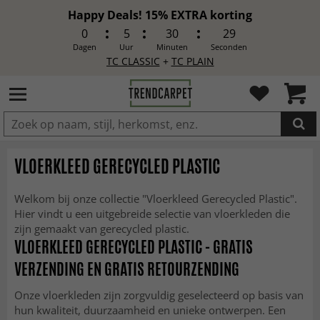
Happy Deals! 15% EXTRA korting
0
5
30
27
Dagen
Uur
Minuten
Seconden
TC CLASSIC
+
TC PLAIN
IN DE WINKELWAGEN GELEGD
VLOERKLEED GERECYCLED PLASTIC
Welkom bij onze collectie "Vloerkleed Gerecycled Plastic".
Hier vindt u een uitgebreide selectie van vloerkleden die
zijn gemaakt van gerecycled plastic.
VLOERKLEED GERECYCLED PLASTIC - GRATIS
VERZENDING EN GRATIS RETOURZENDING
Onze vloerkleden zijn zorgvuldig geselecteerd op basis van
hun kwaliteit, duurzaamheid en unieke ontwerpen. Een