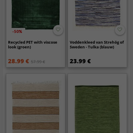
-50%
Recycled PET with viscose
Voddenkleed van Strehög of
look (groen)
Sweden - Tulka (blauw)
28.99 €
23.99 €
57.99 €