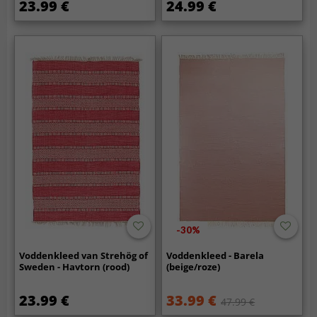
23.99 €
24.99 €
-30%
Voddenkleed van Strehög of
Voddenkleed - Barela
Sweden - Havtorn (rood)
(beige/roze)
23.99 €
33.99 €
47.99 €