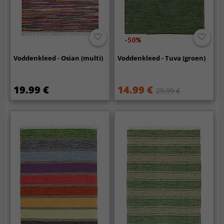
-50%
Voddenkleed - Osian (multi)
Voddenkleed - Tuva (groen)
19.99 €
14.99 €
29.99 €