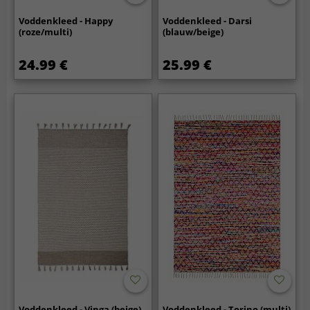
Voddenkleed - Happy
Voddenkleed - Darsi
(roze/multi)
(blauw/beige)
24.99 €
25.99 €
Voddenkleed - Vinga (beige)
Voddenkleed - Torino (multi)