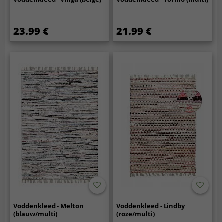
23.99 €
21.99 €
Voddenkleed - Melton
Voddenkleed - Lindby
(blauw/multi)
(roze/multi)