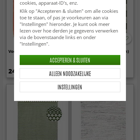
cookies, apparaat-ID's, enz.
Klik op "Accepteren & sluiten" om alle cookies
toe te staan, of pas je voorkeuren aan via
"Instellingen" hieronder. Je kunt ook meer
lezen over hoe derden je gegevens verwerken
via de bovenstaande links en onder
"Instellingen".
Voddenkleed - Silje (orange)
Voddenkleed - Visby (groen)
ACCEPTEREN & SLUITEN
24.99 €
23.99 €
ALLEEN NOODZAKELIJKE
INSTELLINGEN