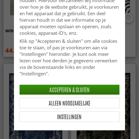
houden. Hiervoor verzamelen wij informatie
over hoe je de website gebruikt, je voorkeuren
en het apparaat dat je gebruikt. Een deel
hiervan houdt in dat we informatie op je
apparaat moeten opslaan en openen, zoals
Wilton - Mateur (beige)
Wilton - Zebra (zwart/wit)
cookies, apparaat-ID's, enz.
Klik op "Accepteren & sluiten" om alle cookies
toe te staan, of pas je voorkeuren aan via
44.99 €
44.99 €
59.99 €
59.99 €
"Instellingen" hieronder. Je kunt ook meer
lezen over hoe derden je gegevens verwerken
via de bovenstaande links en onder
"Instellingen".
ACCEPTEREN & SLUITEN
ALLEEN NOODZAKELIJKE
INSTELLINGEN