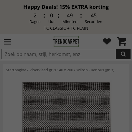
Happy Deals! 15% EXTRA korting
2
0
49
44
Dagen
Uur
Minuten
Seconden
TC CLASSIC
+
TC PLAIN
IN DE WINKELWAGEN GELEGD
Startpagina
/
Vloerkleed grijs 140 x 200
/
Wilton - Renous (grijs)