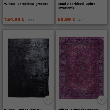
Wilton - Barcelona (groente)
Rond vloerkleed - Zebra
(zwart/wit)
134.99 €
59.99 €
189 €
84.99 €
Wilton - Lynton (zwart)
Wilton - Gombalia (paars)