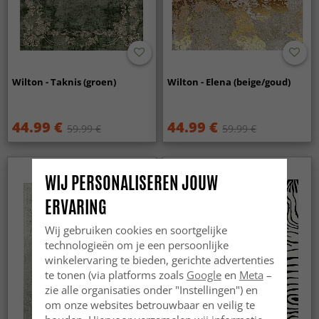
Wilton - Taknis (groen)
Wilton - Elena (beige/goud)
44.99 €
44.99 €
59.99 €
59.99 €
WIJ PERSONALISEREN JOUW
ERVARING
Wij gebruiken cookies en soortgelijke
technologieën om je een persoonlijke
winkelervaring te bieden, gerichte advertenties
te tonen (via platforms zoals
Google
en
Meta
–
zie alle organisaties onder "Instellingen") en
om onze websites betrouwbaar en veilig te