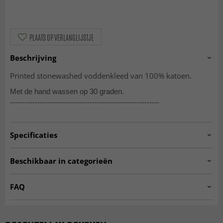
PLAATS OP VERLANGLIJSTJE
Beschrijving
Printed stonewashed voddenkleed van 100% katoen.
Met de hand wassen op 30 graden.
------------------------------------------------------------
Specificaties
Artno:
900-2017061214-1.H241
Beschikbaar in categorieën
RONDE VLOERKLEDEN
Voddenkleden
FAQ
Vloerkleed grijs
MODERNE VLOERKLEDEN
Wat is een voddenkleed?
R 120 cm
R 160 cm
Een voddenkleed is een geweven kleed met een