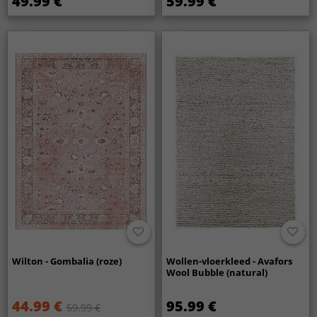
49.99 €
59.99 €
Wilton - Gombalia (roze)
Wollen-vloerkleed - Avafors
Wool Bubble (natural)
44.99 €
95.99 €
59.99 €