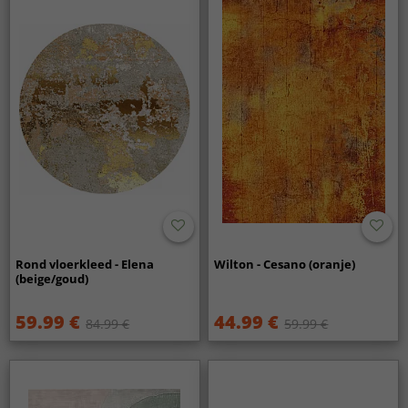
Rond vloerkleed - Elena
Wilton - Cesano (oranje)
(beige/goud)
59.99 €
44.99 €
84.99 €
59.99 €