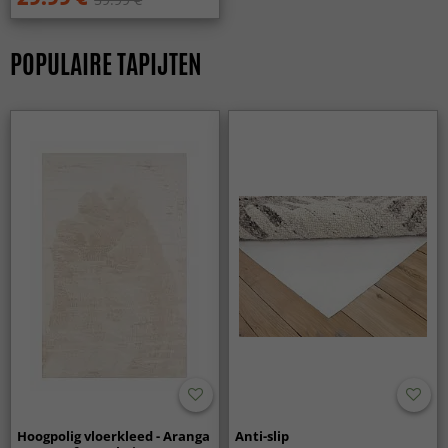
Zijn voddenkleden makkelijk te onderhouden?
Ja, voddenkleden zijn zeer onderhoudsvriendelijk en
POPULAIRE TAPIJTEN
kunnen zonder problemen regelmatig worden gestofzuigd.
Veel mensen waarderen ze juist om hun praktische
eigenschappen in het dagelijks gebruik.
Zijn voddenkleden een goede keuze voor gezinnen?
Ja, voddenkleden zijn ideaal voor huizen met kinderen en
veel activiteit. Ze zijn duurzaam, praktisch en behouden
hun uitstraling bij dagelijks gebruik.
Hoogpolig vloerkleed - Aranga
Anti-slip