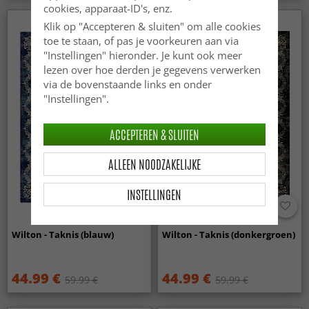
cookies, apparaat-ID's, enz.
Klik op "Accepteren & sluiten" om alle cookies
toe te staan, of pas je voorkeuren aan via
"Instellingen" hieronder. Je kunt ook meer
lezen over hoe derden je gegevens verwerken
via de bovenstaande links en onder
"Instellingen".
ACCEPTEREN & SLUITEN
ALLEEN NOODZAKELIJKE
INSTELLINGEN
Wilton - Taknis (blauw)
Wilton - Taknis (donkergroen)
44.99 €
44.99 €
59.99 €
59.99 €