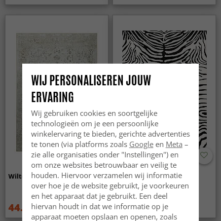
WIJ PERSONALISEREN JOUW
ERVARING
Wij gebruiken cookies en soortgelijke
technologieën om je een persoonlijke
winkelervaring te bieden, gerichte advertenties
te tonen (via platforms zoals
Google
en
Meta
–
zie alle organisaties onder "Instellingen") en
om onze websites betrouwbaar en veilig te
houden. Hiervoor verzamelen wij informatie
Wilton - Mateur (beige)
Wilton - Zebra (zwart/wit)
over hoe je de website gebruikt, je voorkeuren
en het apparaat dat je gebruikt. Een deel
44.99 €
44.99 €
hiervan houdt in dat we informatie op je
59.99 €
59.99 €
apparaat moeten opslaan en openen, zoals