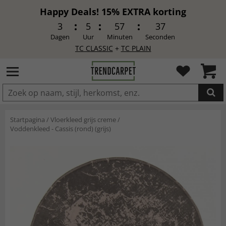
Happy Deals! 15% EXTRA korting
3
5
57
36
Dagen
Uur
Minuten
Seconden
TC CLASSIC
+
TC PLAIN
IN DE WINKELWAGEN GELEGD
Startpagina
/
Vloerkleed grijs creme
/
Voddenkleed - Cassis (rond) (grijs)