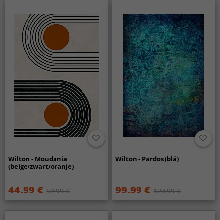
Wilton - Moudania
Wilton - Pardos (blå)
(beige/zwart/oranje)
44.99 €
99.99 €
59.99 €
129.99 €