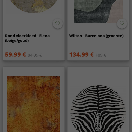
Rond vloerkleed - Elena
Wilton - Barcelona (groente)
(beige/goud)
59.99 €
134.99 €
84.99 €
189 €