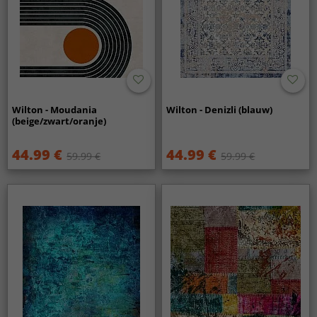
Wilton - Moudania
Wilton - Denizli (blauw)
(beige/zwart/oranje)
44.99 €
44.99 €
59.99 €
59.99 €