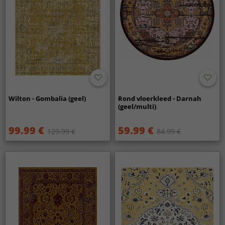
Wilton - Gombalia (geel)
Rond vloerkleed - Darnah
(geel/multi)
99.99 €
59.99 €
129.99 €
84.99 €