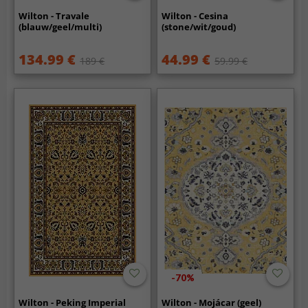
Wilton - Travale
Wilton - Cesina
(blauw/geel/multi)
(stone/wit/goud)
134.99 €
44.99 €
189 €
59.99 €
-70%
Wilton - Peking Imperial
Wilton - Mojácar (geel)