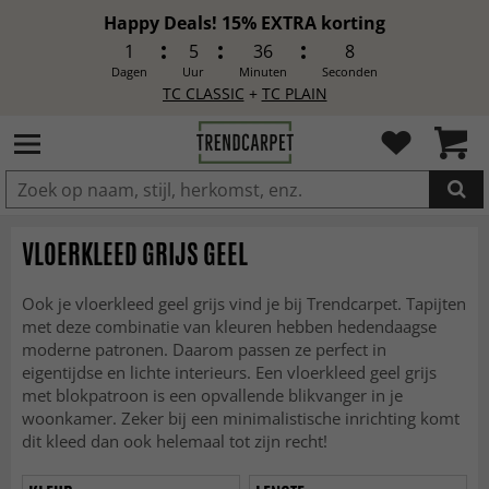
Happy Deals! 15% EXTRA korting
1
5
36
6
Dagen
Uur
Minuten
Seconden
TC CLASSIC
+
TC PLAIN
IN DE WINKELWAGEN GELEGD
VLOERKLEED GRIJS GEEL
Ook je vloerkleed geel grijs vind je bij Trendcarpet. Tapijten
met deze combinatie van kleuren hebben hedendaagse
moderne patronen. Daarom passen ze perfect in
eigentijdse en lichte interieurs. Een vloerkleed geel grijs
met blokpatroon is een opvallende blikvanger in je
woonkamer. Zeker bij een minimalistische inrichting komt
dit kleed dan ook helemaal tot zijn recht!