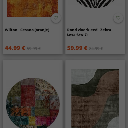
Wilton - Cesano (oranje)
Rond vloerkleed - Zebra
(zwart/wit)
44.99 €
59.99 €
59.99 €
84.99 €