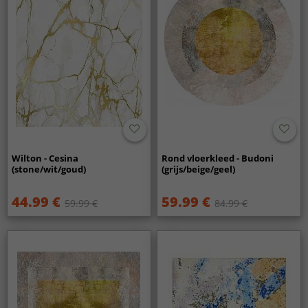
Wilton - Cesina
Rond vloerkleed - Budoni
(stone/wit/goud)
(grijs/beige/geel)
44.99 €
59.99 €
59.99 €
84.99 €