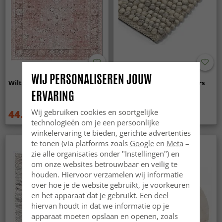
WIJ PERSONALISEREN JOUW
Wilton - Gombalia (roze)
Wollen-vloerkleed - Avafors
Wool Bubble (grijs/beige)
ERVARING
Wij gebruiken cookies en soortgelijke
44.99 €
95.99 €
59.99 €
technologieën om je een persoonlijke
winkelervaring te bieden, gerichte advertenties
te tonen (via platforms zoals
Google
en
Meta
–
zie alle organisaties onder "Instellingen") en
om onze websites betrouwbaar en veilig te
houden. Hiervoor verzamelen wij informatie
over hoe je de website gebruikt, je voorkeuren
en het apparaat dat je gebruikt. Een deel
hiervan houdt in dat we informatie op je
apparaat moeten opslaan en openen, zoals