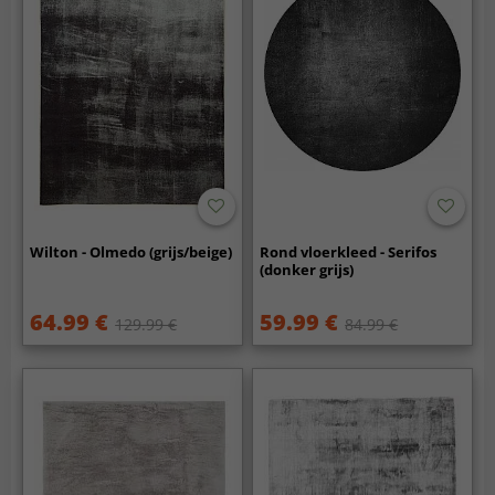
Wilton - Olmedo (grijs/beige)
Rond vloerkleed - Serifos
(donker grijs)
64.99 €
59.99 €
129.99 €
84.99 €