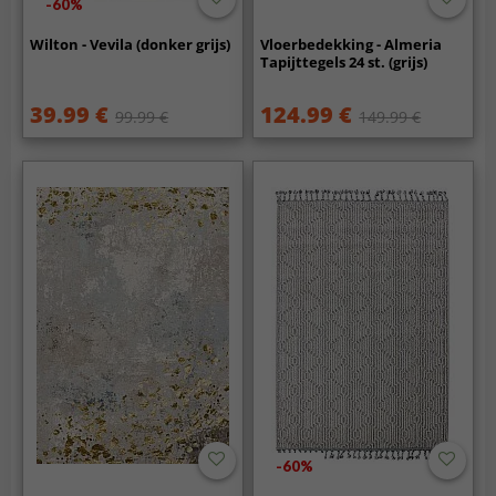
-60%
Wilton - Vevila (donker grijs)
Vloerbedekking - Almeria
Tapijttegels 24 st. (grijs)
39.99 €
124.99 €
99.99 €
149.99 €
-60%