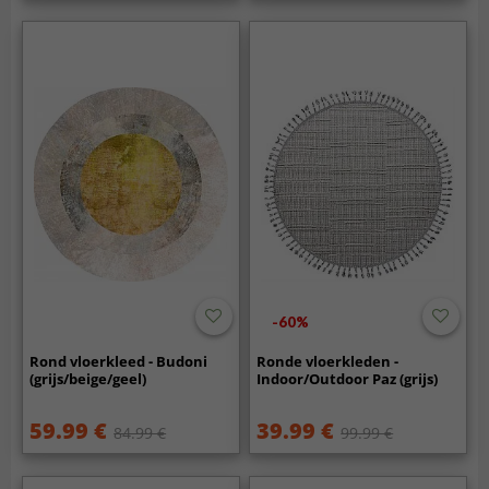
-60%
Rond vloerkleed - Budoni
Ronde vloerkleden -
(grijs/beige/geel)
Indoor/Outdoor Paz (grijs)
59.99 €
39.99 €
84.99 €
99.99 €