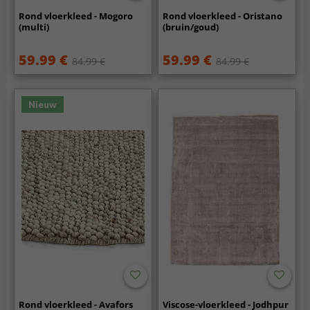
Rond vloerkleed - Mogoro
Rond vloerkleed - Oristano
(multi)
(bruin/goud)
59.99 €
59.99 €
84.99 €
84.99 €
Nieuw
Rond vloerkleed - Avafors
Viscose-vloerkleed - Jodhpur