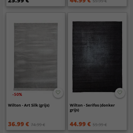
25.99 €
44.99 €
59.99 €
-50%
Wilton - Art Silk (grijs)
Wilton - Serifos (donker
grijs)
36.99 €
44.99 €
74.99 €
59.99 €