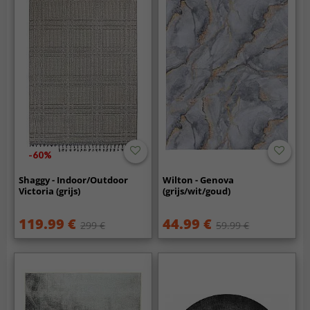
-60%
Shaggy - Indoor/Outdoor
Wilton - Genova
Victoria (grijs)
(grijs/wit/goud)
119.99 €
44.99 €
299 €
59.99 €