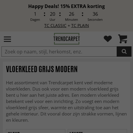
Happy Deals! 15% EXTRA korting
1
20
26
34
Dagen
Uur
Minuten
Seconden
TC CLASSIC
+
TC PLAIN
IN DE WINKELWAGEN GELEGD
VLOERKLEED GRIJS MODERN
Het assortiment van Trendcarpet kent veel moderne
vloerkleden. Dus ook voor een modern vloerkleed grijs
bent u hier aan het juiste adres. Een modern vloerkleed
betekent veel voor een inrichting. Zo voegt een modern
vloerkleed grijs sfeer, warmte en uitstraling toe aan het
gehele interieur. Dit vooral door zijn strakke vormen, lijnen
en kleuren.