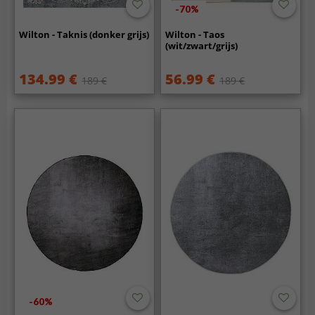
-70%
Wilton - Taknis (donker grijs)
Wilton - Taos
(wit/zwart/grijs)
134.99 €
56.99 €
189 €
189 €
-60%