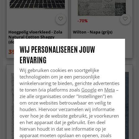
-70%
Hoogpolig vloerkleed - Zola
Wilton - Napa (grijs)
Natural Cotton Shaggy
(donkergrijs)
WIJ PERSONALISEREN JOUW
39.99 €
74.99 €
49.99 €
249 €
ERVARING
Wij gebruiken cookies en soortgelijke
technologieën om je een persoonlijke
winkelervaring te bieden, gerichte advertenties
te tonen (via platforms zoals
Google
en
Meta
–
zie alle organisaties onder "Instellingen") en
om onze websites betrouwbaar en veilig te
houden. Hiervoor verzamelen wij informatie
over hoe je de website gebruikt, je voorkeuren
en het apparaat dat je gebruikt. Een deel
hiervan houdt in dat we informatie op je
apparaat moeten opslaan en openen, zoals