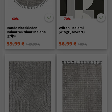
-60%
-70%
Ronde vloerkleden -
Wilton - Kalami
Indoor/Outdoor Indiana
(wit/grijs/zwart)
(grijs)
59.99 €
56.99 €
149.99 €
189 €