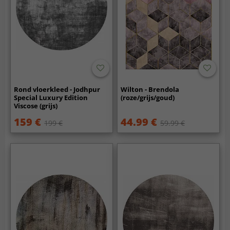
Rond vloerkleed - Jodhpur
Wilton - Brendola
Special Luxury Edition
(roze/grijs/goud)
Viscose (grijs)
159 €
44.99 €
199 €
59.99 €