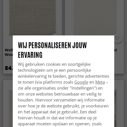
WIJ PERSONALISEREN JOUW
Wollen-vloerkleed - Avafors
Wollen-vloerkleed - Coastal
ERVARING
Wool Bubble (beige)
(creme)
Wij gebruiken cookies en soortgelijke
84.99 €
84.99 €
technologieën om je een persoonlijke
winkelervaring te bieden, gerichte advertenties
te tonen (via platforms zoals
Google
en
Meta
–
zie alle organisaties onder "Instellingen") en
om onze websites betrouwbaar en veilig te
houden. Hiervoor verzamelen wij informatie
over hoe je de website gebruikt, je voorkeuren
en het apparaat dat je gebruikt. Een deel
hiervan houdt in dat we informatie op je
apparaat moeten opslaan en openen, zoals