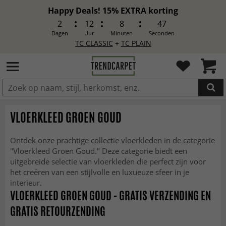
Happy Deals! 15% EXTRA korting
2
12
8
44
Dagen
Uur
Minuten
Seconden
TC CLASSIC
+
TC PLAIN
IN DE WINKELWAGEN GELEGD
VLOERKLEED GROEN GOUD
Ontdek onze prachtige collectie vloerkleden in de categorie
"Vloerkleed Groen Goud." Deze categorie biedt een
uitgebreide selectie van vloerkleden die perfect zijn voor
het creëren van een stijlvolle en luxueuze sfeer in je
interieur.
VLOERKLEED GROEN GOUD - GRATIS VERZENDING EN
GRATIS RETOURZENDING