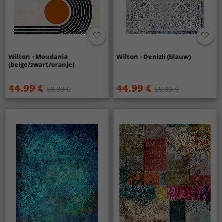
Wilton - Moudania
Wilton - Denizli (blauw)
(beige/zwart/oranje)
44.99 €
44.99 €
59.99 €
59.99 €