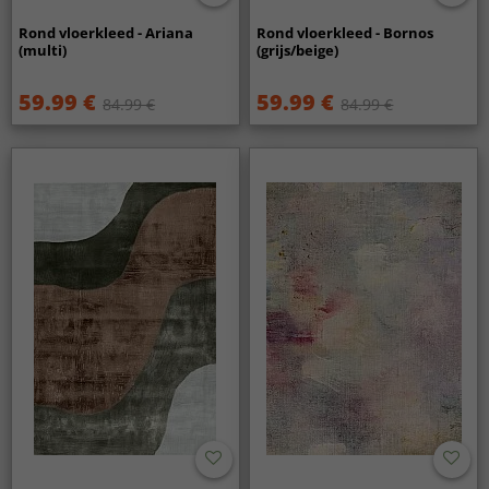
Rond vloerkleed - Ariana
Rond vloerkleed - Bornos
(multi)
(grijs/beige)
59.99 €
59.99 €
84.99 €
84.99 €