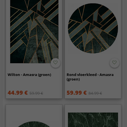
Wilton - Amasra (groen)
Rond vloerkleed - Amasra
(groen)
44.99 €
59.99 €
59.99 €
84.99 €