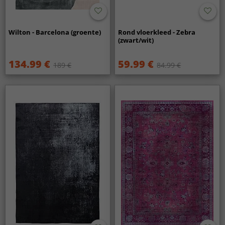
Wilton - Barcelona (groente)
Rond vloerkleed - Zebra
(zwart/wit)
134.99 €
59.99 €
189 €
84.99 €