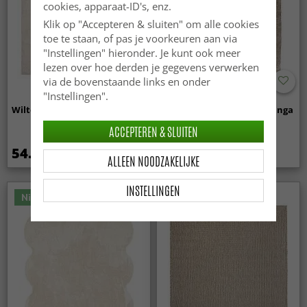
cookies, apparaat-ID's, enz.
Klik op "Accepteren & sluiten" om alle cookies
toe te staan, of pas je voorkeuren aan via
"Instellingen" hieronder. Je kunt ook meer
lezen over hoe derden je gegevens verwerken
via de bovenstaande links en onder
"Instellingen".
Wilton - Sunayama (wit)
Hoogpolig vloerkleed - Aranga
Super Soft Fur (bruin)
ACCEPTEREN & SLUITEN
54.99 €
34.99 €
ALLEEN NOODZAKELIJKE
INSTELLINGEN
Nieuw