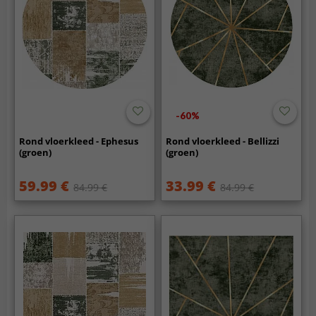
-60%
Rond vloerkleed - Ephesus
Rond vloerkleed - Bellizzi
(groen)
(groen)
59.99 €
33.99 €
84.99 €
84.99 €