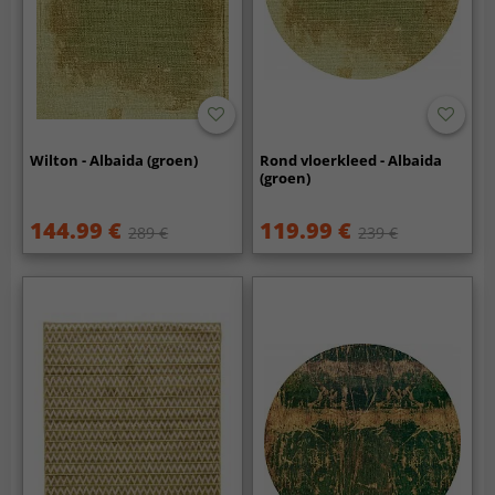
Wilton - Albaida (groen)
Rond vloerkleed - Albaida
(groen)
144.99 €
119.99 €
289 €
239 €