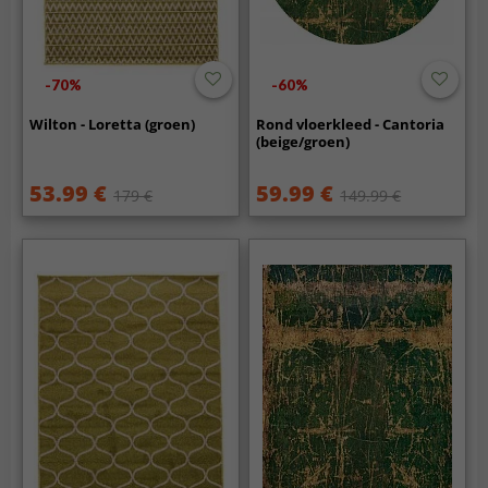
-70%
-60%
Wilton - Loretta (groen)
Rond vloerkleed - Cantoria
(beige/groen)
53.99 €
59.99 €
179 €
149.99 €