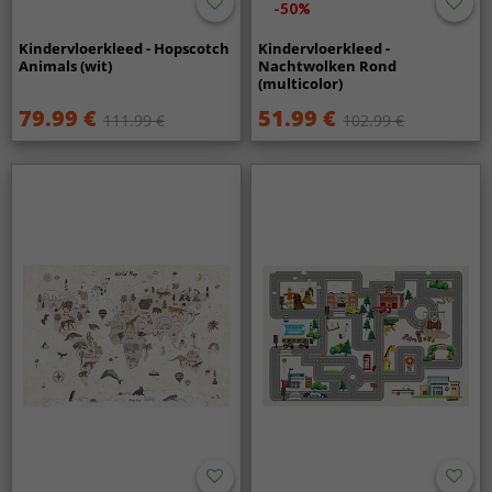
-50%
Kindervloerkleed - Hopscotch
Kindervloerkleed -
Animals (wit)
Nachtwolken Rond
(multicolor)
79.99 €
51.99 €
111.99 €
102.99 €