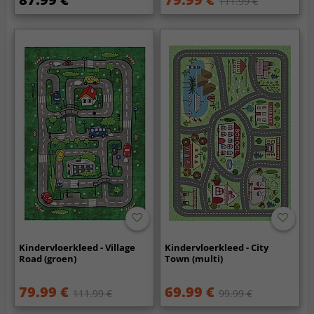
111.99 €
Kindervloerkleed - Village
Kindervloerkleed - City
Road (groen)
Town (multi)
79.99 €
69.99 €
111.99 €
99.99 €