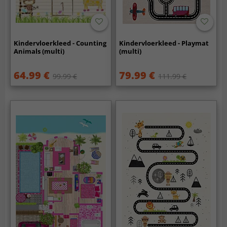
Kindervloerkleed - Counting
Kindervloerkleed - Playmat
Animals (multi)
(multi)
64.99 €
79.99 €
99.99 €
111.99 €