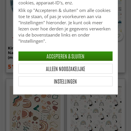
cookies, apparaat-ID's, enz.
Klik op "Accepteren & sluiten" om alle cookies
toe te staan, of pas je voorkeuren aan via
"Instellingen" hieronder. Je kunt ook meer
lezen over hoe derden je gegevens verwerken
via de bovenstaande links en onder
-50%
"Instellingen".
Kindervloerkleed -
Kindervloerkleed - Road
Nachtwolken Rond
Cars (multi)
ACCEPTEREN & SLUITEN
(multicolor)
51.99 €
69.99 €
102.99 €
99.99 €
ALLEEN NOODZAKELIJKE
INSTELLINGEN