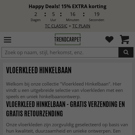
Happy Deals! 15% EXTRA korting
2
5
16
17
Dagen
Uur
Minuten
Seconden
TC CLASSIC
+
TC PLAIN
IN DE WINKELWAGEN GELEGD
VLOERKLEED HINKELBAAN
Welkom bij onze collectie "Vloerkleed Hinkelbaan". Hier
vindt u een uitgebreide selectie van vloerkleden met een
speels en uniek hinkelbaanontwerp.
VLOERKLEED HINKELBAAN - GRATIS VERZENDING EN
GRATIS RETOURZENDING
Onze vloerkleden zijn zorgvuldig geselecteerd op basis van
hun kwaliteit, duurzaamheid en unieke ontwerpen. Een