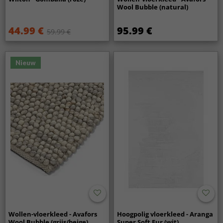
Wool Bubble (natural)
44.99 €
95.99 €
59.99 €
Nieuw
Wollen-vloerkleed - Avafors
Hoogpolig vloerkleed - Aranga
Wool Bubble (grijs/beige)
Super Soft Fur (wit)