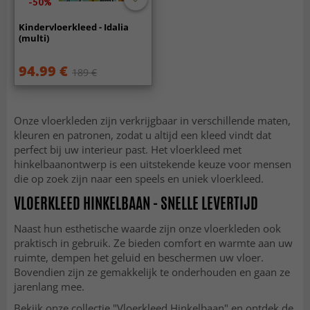
-50%
Kindervloerkleed - Idalia
(multi)
94.99 €
189 €
Onze vloerkleden zijn verkrijgbaar in verschillende maten,
kleuren en patronen, zodat u altijd een kleed vindt dat
perfect bij uw interieur past. Het vloerkleed met
hinkelbaanontwerp is een uitstekende keuze voor mensen
die op zoek zijn naar een speels en uniek vloerkleed.
VLOERKLEED HINKELBAAN - SNELLE LEVERTIJD
Naast hun esthetische waarde zijn onze vloerkleden ook
praktisch in gebruik. Ze bieden comfort en warmte aan uw
ruimte, dempen het geluid en beschermen uw vloer.
Bovendien zijn ze gemakkelijk te onderhouden en gaan ze
jarenlang mee.
Bekijk onze collectie "Vloerkleed Hinkelbaan" en ontdek de