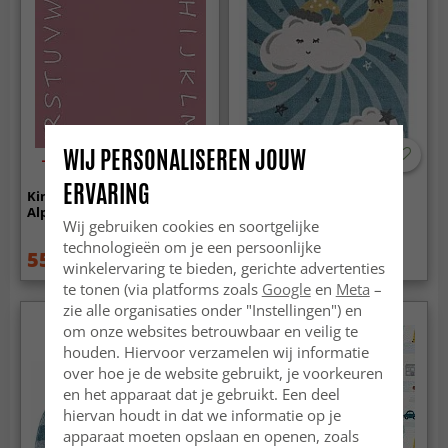
WIJ PERSONALISEREN JOUW
-50%
-50%
ERVARING
Kindervloerkleed -
Kindervloerkleed - Night
Alphabetic Border (roze)
Clouds (multi)
Wij gebruiken cookies en soortgelijke
technologieën om je een persoonlijke
55.99 €
54.99 €
111.99 €
109.99 €
winkelervaring te bieden, gerichte advertenties
te tonen (via platforms zoals
Google
en
Meta
–
zie alle organisaties onder "Instellingen") en
om onze websites betrouwbaar en veilig te
houden. Hiervoor verzamelen wij informatie
over hoe je de website gebruikt, je voorkeuren
en het apparaat dat je gebruikt. Een deel
hiervan houdt in dat we informatie op je
apparaat moeten opslaan en openen, zoals