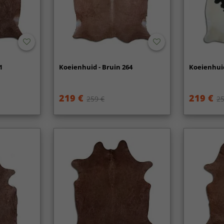
1
Koeienhuid - Bruin 264
Koeienhuid
219 €
219 €
259 €
25