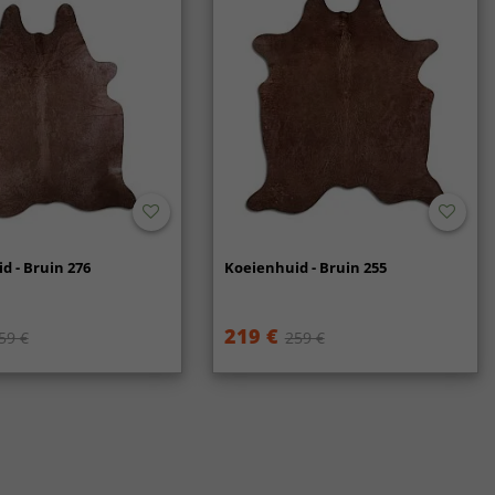
d - Bruin 276
Koeienhuid - Bruin 255
219 €
59 €
259 €