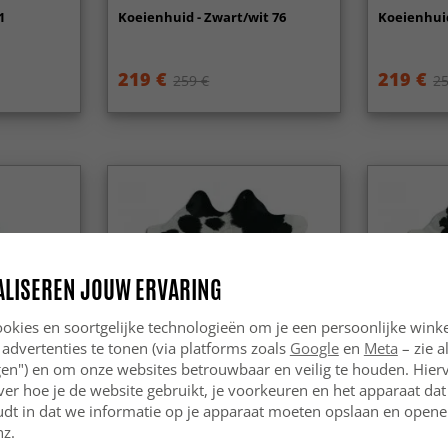
1
Koeienhuid - Zwart/wit 76
Koeienhuid
219 €
219 €
259 €
25
ALISEREN JOUW ERVARING
okies en soortgelijke technologieën om je een persoonlijke winke
 advertenties te tonen (via platforms zoals
Google
en
Meta
– zie a
ngen") en om onze websites betrouwbaar en veilig te houden. Hie
ver hoe je de website gebruikt, je voorkeuren en het apparaat dat 
udt in dat we informatie op je apparaat moeten opslaan en openen
nz.
t 655
Koeienhuid - Zwart/wit 1035
Koeienhuid