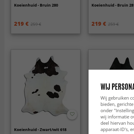
Koeienhuid - Bruin 280
Koeienhuid - Bruin 28
219 €
219 €
259 €
259 €
WIJ PERSON
Wij gebruiken co
bieden, gerichte
onder "Instelli
wij informatie o
deel hiervan ho
apparaat-ID's, e
Koeienhuid - Zwart/wit 618
Koeienhuid - Zwart/wi