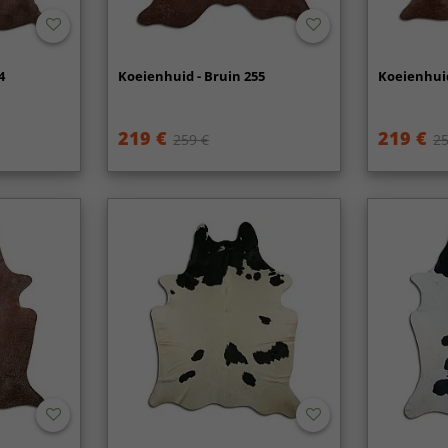
4
Koeienhuid - Bruin 255
Koeienhuid
219 €
219 €
259 €
25