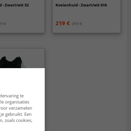
 - Zwart/wit 52
Koeienhuid - Zwart/wit 616
219 €
9 €
259 €
lervaring te
lle organisaties
rvoor verzamelen
je gebruikt. Een
, zoals cookies,
 - Zwart/wit 1039