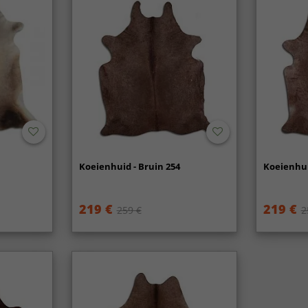
Koeienhuid - Bruin 254
Koeienhui
219 €
219 €
259 €
2