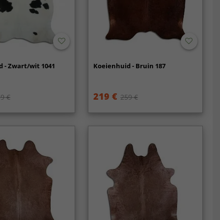
 - Zwart/wit 1041
Koeienhuid - Bruin 187
219 €
9 €
259 €