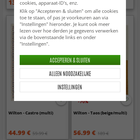
134.99 €
64.99 €
cookies, apparaat-ID's, enz.
189 €
129.99 €
Klik op "Accepteren & sluiten" om alle cookies
toe te staan, of pas je voorkeuren aan via
"Instellingen" hieronder. Je kunt ook meer
lezen over hoe derden je gegevens verwerken
via de bovenstaande links en onder
"Instellingen".
ACCEPTEREN & SLUITEN
ALLEEN NOODZAKELIJKE
INSTELLINGEN
-70%
Wilton - Castro (multi)
Wilton - Taos (beige/multi)
44.99 €
56.99 €
59.99 €
189 €