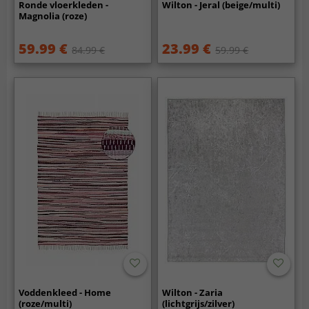
Ronde vloerkleden -
Wilton - Jeral (beige/multi)
Magnolia (roze)
59.99 €
23.99 €
84.99 €
59.99 €
Voddenkleed - Home
Wilton - Zaria
(roze/multi)
(lichtgrijs/zilver)