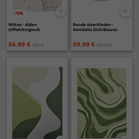
-70%
Wilton - Alden
Ronde vloerkleden -
(offwhite/goud)
Gombalia (lichtblauw)
56.99 €
59.99 €
189 €
84.99 €