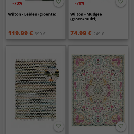
-70%
-70%
Wilton - Leiden (groente)
Wilton - Mudgee
(groen/multi)
119.99 €
74.99 €
399 €
249 €