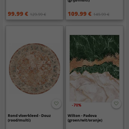
(grijs/multi)
99.99 €
109.99 €
129.99 €
149.99 €
-70%
Rond vloerkleed - Douz
Wilton - Padova
(rood/multi)
(groen/wit/oranje)