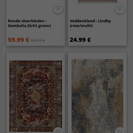
Ronde vloerkleden -
Voddenkleed - Lindby
Gombalia (licht groen)
(roze/multi)
59.99 €
24.99 €
84.99 €