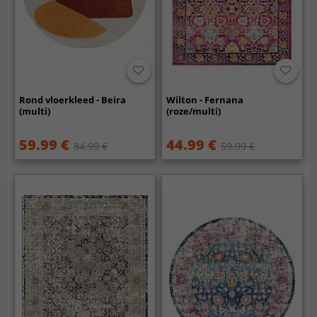
Rond vloerkleed - Beira
Wilton - Fernana
(multi)
(roze/multi)
59.99 €
44.99 €
84.99 €
59.99 €