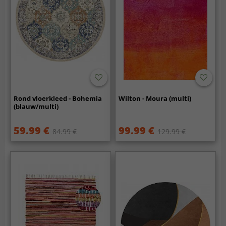
Rond vloerkleed - Bohemia
Wilton - Moura (multi)
(blauw/multi)
59.99 €
99.99 €
84.99 €
129.99 €