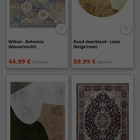
Wilton - Bohemia
Rond vloerkleed - Lazio
(blauw/multi)
(beige/roze)
44.99 €
59.99 €
59.99 €
84.99 €