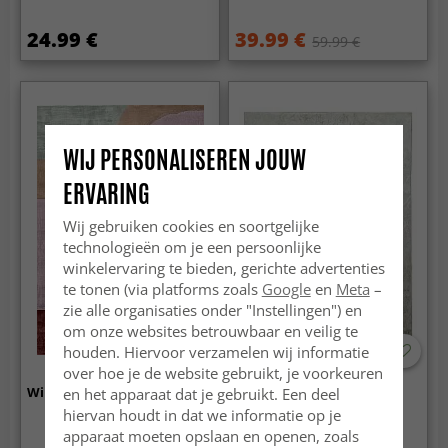
24.99 €
39.99 €
59.99 €
WIJ PERSONALISEREN JOUW
ERVARING
Wij gebruiken cookies en soortgelijke
technologieën om je een persoonlijke
winkelervaring te bieden, gerichte advertenties
te tonen (via platforms zoals
Google
en
Meta
–
zie alle organisaties onder "Instellingen") en
om onze websites betrouwbaar en veilig te
houden. Hiervoor verzamelen wij informatie
-50%
over hoe je de website gebruikt, je voorkeuren
Wilton - Barcelona (roze)
Wilton - Zaria
en het apparaat dat je gebruikt. Een deel
(lichtbruin/goud)
hiervan houdt in dat we informatie op je
apparaat moeten opslaan en openen, zoals