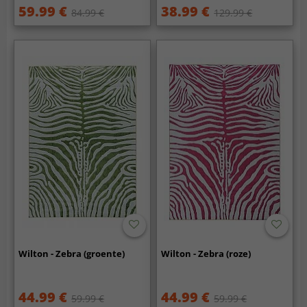
59.99 €
38.99 €
84.99 €
129.99 €
Wilton - Zebra (groente)
Wilton - Zebra (roze)
44.99 €
44.99 €
59.99 €
59.99 €