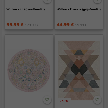
Wilton - Idri (rood/multi)
Wilton - Travale (grijs/multi)
99.99 €
44.99 €
129.99 €
59.99 €
-60%