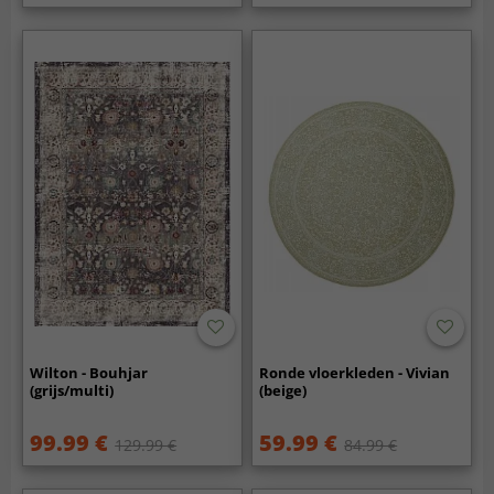
Wilton - Bouhjar
Ronde vloerkleden - Vivian
(grijs/multi)
(beige)
99.99 €
59.99 €
129.99 €
84.99 €