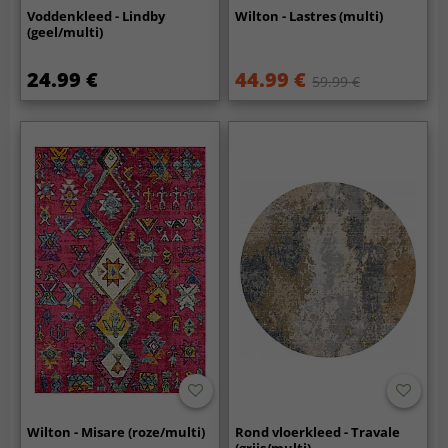
Voddenkleed - Lindby
Wilton - Lastres (multi)
(geel/multi)
24.99 €
44.99 €
59.99 €
Wilton - Misare (roze/multi)
Rond vloerkleed - Travale