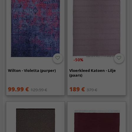
-50%
Wilton - Violetta (purper)
Vloerkleed Katoen - Lilje
(paars)
99.99 €
189 €
129.99 €
379 €