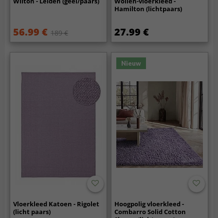
Wilton - Leiden (geel/paars)
Wollen-vloerkleed -
Hamilton (lichtpaars)
56.99 €
27.99 €
189 €
Nieuw
Vloerkleed Katoen - Rigolet
Hoogpolig vloerkleed -
(licht paars)
Combarro Solid Cotton