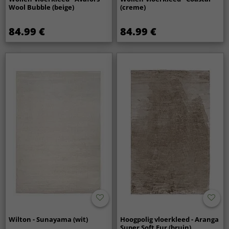
Wool Bubble (beige)
(creme)
84.99 €
84.99 €
Wilton - Sunayama (wit)
Hoogpolig vloerkleed - Aranga
Super Soft Fur (bruin)