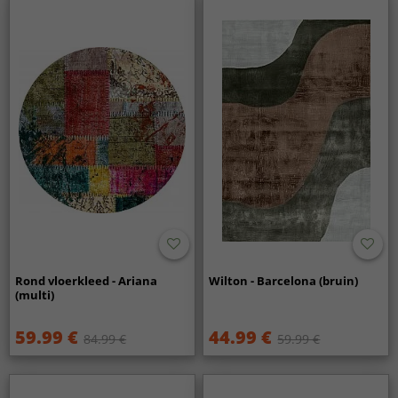
Rond vloerkleed - Ariana
Wilton - Barcelona (bruin)
(multi)
59.99 €
44.99 €
84.99 €
59.99 €