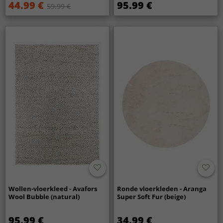
44.99 €
95.99 €
59.99 €
Wollen-vloerkleed - Avafors
Ronde vloerkleden - Aranga
Wool Bubble (natural)
Super Soft Fur (beige)
95.99 €
34.99 €