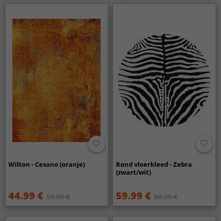
Wilton - Cesano (oranje)
Rond vloerkleed - Zebra
(zwart/wit)
44.99 €
59.99 €
59.99 €
84.99 €