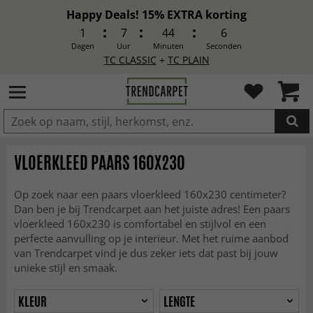
Happy Deals! 15% EXTRA korting
1
7
44
4
Dagen
Uur
Minuten
Seconden
TC CLASSIC
+
TC PLAIN
IN DE WINKELWAGEN GELEGD
VLOERKLEED PAARS 160X230
Op zoek naar een paars vloerkleed 160x230 centimeter?
Dan ben je bij Trendcarpet aan het juiste adres! Een paars
vloerkleed 160x230 is comfortabel en stijlvol en een
perfecte aanvulling op je interieur. Met het ruime aanbod
van Trendcarpet vind je dus zeker iets dat past bij jouw
unieke stijl en smaak.
KLEUR
LENGTE