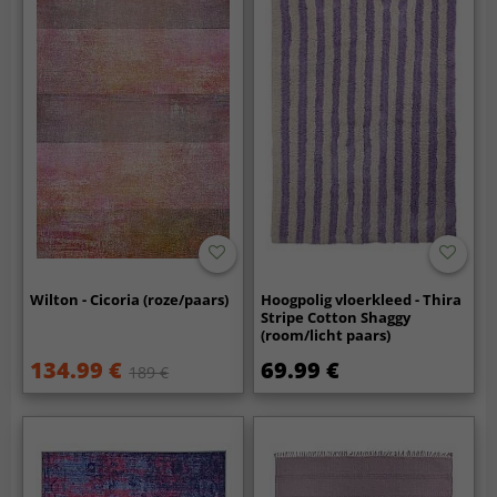
Wilton - Cicoria (roze/paars)
Hoogpolig vloerkleed - Thira
Stripe Cotton Shaggy
(room/licht paars)
134.99 €
69.99 €
189 €