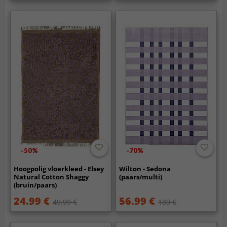
-50%
-70%
Hoogpolig vloerkleed - Elsey
Wilton - Sedona
Natural Cotton Shaggy
(paars/multi)
(bruin/paars)
24.99 €
56.99 €
49.99 €
189 €