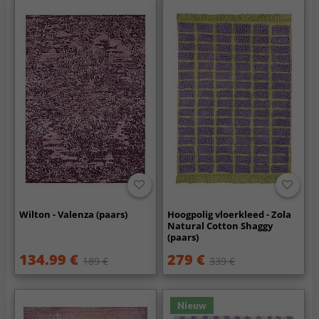
Wilton - Valenza (paars)
Hoogpolig vloerkleed - Zola
Natural Cotton Shaggy
(paars)
134.99 €
279 €
189 €
339 €
Nieuw