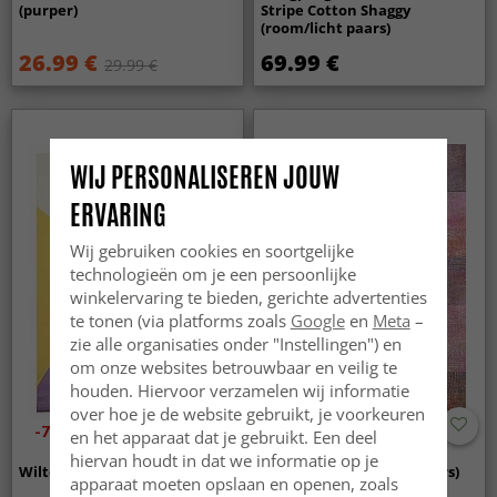
(purper)
Stripe Cotton Shaggy
(room/licht paars)
26.99 €
69.99 €
29.99 €
WIJ PERSONALISEREN JOUW
ERVARING
Wij gebruiken cookies en soortgelijke
technologieën om je een persoonlijke
winkelervaring te bieden, gerichte advertenties
te tonen (via platforms zoals
Google
en
Meta
–
zie alle organisaties onder "Instellingen") en
om onze websites betrouwbaar en veilig te
houden. Hiervoor verzamelen wij informatie
over hoe je de website gebruikt, je voorkeuren
-70%
en het apparaat dat je gebruikt. Een deel
hiervan houdt in dat we informatie op je
Wilton - Leiden (geel/paars)
Wilton - Cicoria (roze/paars)
apparaat moeten opslaan en openen, zoals