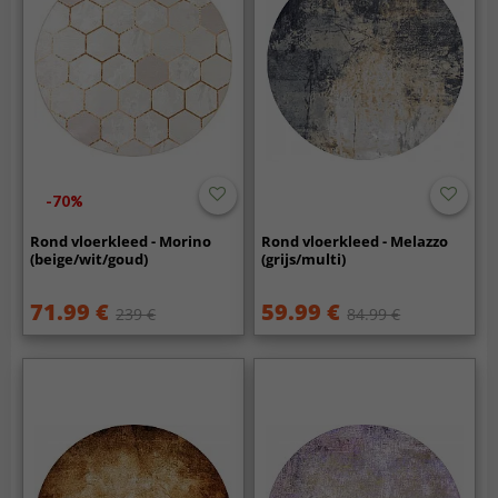
-70%
Rond vloerkleed - Morino
Rond vloerkleed - Melazzo
(beige/wit/goud)
(grijs/multi)
71.99 €
59.99 €
239 €
84.99 €