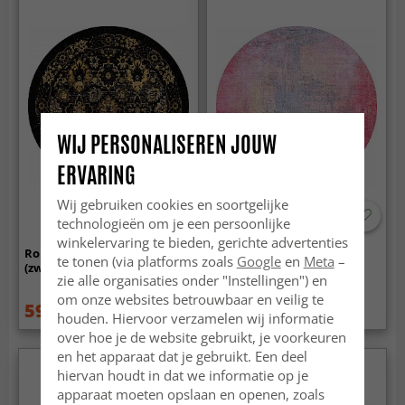
WIJ PERSONALISEREN JOUW
ERVARING
Wij gebruiken cookies en soortgelijke
technologieën om je een persoonlijke
winkelervaring te bieden, gerichte advertenties
Rond vloerkleed - Fernana
Rond vloerkleed - Perugia
te tonen (via platforms zoals
Google
en
Meta
–
(zwart/goud)
(roze)
zie alle organisaties onder "Instellingen") en
om onze websites betrouwbaar en veilig te
59.99 €
109.99 €
84.99 €
149.99 €
houden. Hiervoor verzamelen wij informatie
over hoe je de website gebruikt, je voorkeuren
en het apparaat dat je gebruikt. Een deel
hiervan houdt in dat we informatie op je
apparaat moeten opslaan en openen, zoals