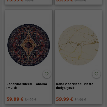
189 €
84.99 €
Rond vloerkleed - Tabarka
Rond vloerkleed - Vieste
(multi)
(beige/goud)
59.99 €
59.99 €
84.99 €
84.99 €