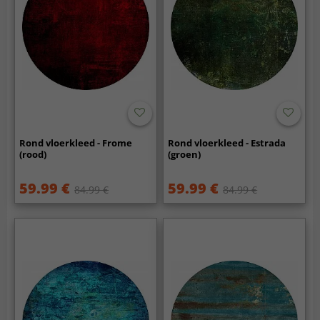
Rond vloerkleed - Frome
Rond vloerkleed - Estrada
(rood)
(groen)
59.99 €
59.99 €
84.99 €
84.99 €