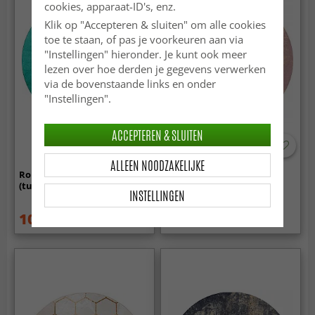
cookies, apparaat-ID's, enz.
Klik op "Accepteren & sluiten" om alle cookies
toe te staan, of pas je voorkeuren aan via
"Instellingen" hieronder. Je kunt ook meer
lezen over hoe derden je gegevens verwerken
via de bovenstaande links en onder
"Instellingen".
ACCEPTEREN & SLUITEN
ALLEEN NOODZAKELIJKE
Rond vloerkleed - Artena
Rond vloerkleed - Nefta
(turkoois)
(roze)
INSTELLINGEN
109.99 €
59.99 €
149.99 €
84.99 €