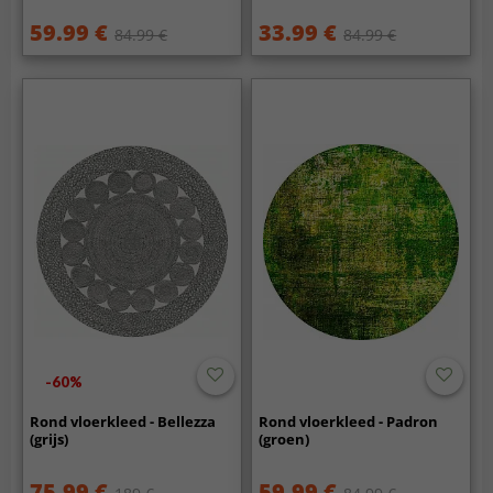
59.99 €
33.99 €
84.99 €
84.99 €
-60%
Rond vloerkleed - Bellezza
Rond vloerkleed - Padron
(grijs)
(groen)
75.99 €
59.99 €