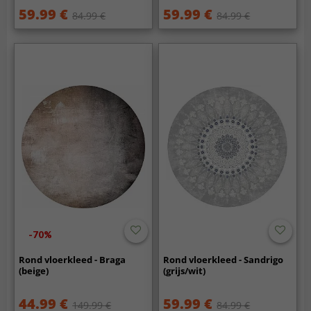
59.99 €
59.99 €
84.99 €
84.99 €
-70%
Rond vloerkleed - Braga
Rond vloerkleed - Sandrigo
(beige)
(grijs/wit)
44.99 €
59.99 €
149.99 €
84.99 €