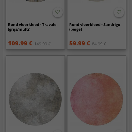
Rond vloerkleed - Travale
Rond vloerkleed - Sandrigo
(grijs/multi)
(beige)
109.99 €
59.99 €
149.99 €
84.99 €