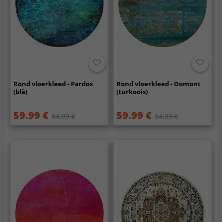
Rond vloerkleed - Pardos
Rond vloerkleed - Domont
(blå)
(turkoois)
59.99 €
59.99 €
84.99 €
84.99 €