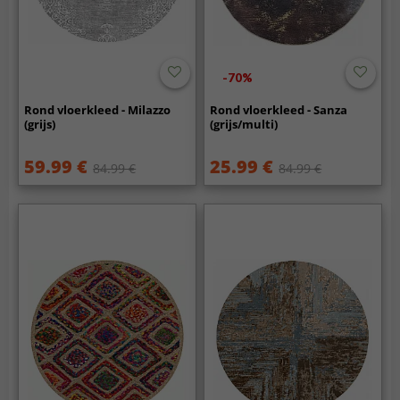
-70%
Rond vloerkleed - Milazzo
Rond vloerkleed - Sanza
(grijs)
(grijs/multi)
59.99 €
25.99 €
84.99 €
84.99 €