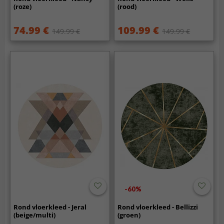
(roze)
(rood)
74.99 €
109.99 €
149.99 €
149.99 €
-60%
Rond vloerkleed - Jeral
Rond vloerkleed - Bellizzi
(beige/multi)
(groen)