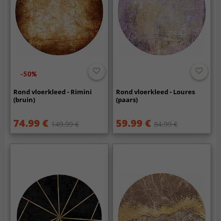
-50%
Rond vloerkleed - Rimini
Rond vloerkleed - Loures
(bruin)
(paars)
74.99 €
59.99 €
149.99 €
84.99 €