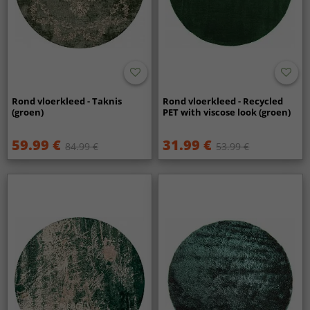
Rond vloerkleed - Taknis
Rond vloerkleed - Recycled
(groen)
PET with viscose look (groen)
59.99 €
31.99 €
84.99 €
53.99 €