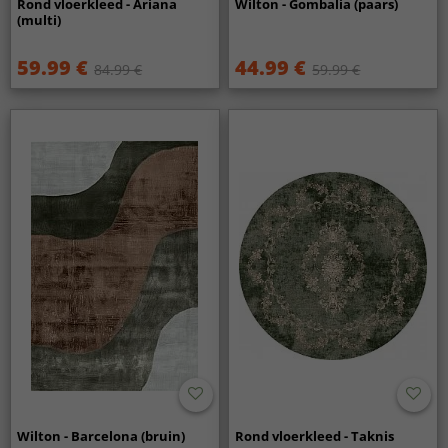
Rond vloerkleed - Ariana
Wilton - Gombalia (paars)
(multi)
59.99 €
44.99 €
84.99 €
59.99 €
Wilton - Barcelona (bruin)
Rond vloerkleed - Taknis