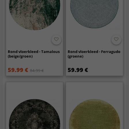
Rond vloerkleed - Tamalous
Rond vloerkleed - Ferragudo
(beige/groen)
(groene)
59.99 €
59.99 €
84.99 €