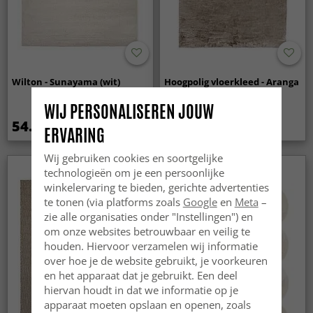
Wilton - Sunayama (wit)
Hoogpolig vloerkleed - Aranga
Super Soft Fur (bruin)
WIJ PERSONALISEREN JOUW
54.99 €
34.99 €
ERVARING
Wij gebruiken cookies en soortgelijke
technologieën om je een persoonlijke
Nieuw
winkelervaring te bieden, gerichte advertenties
te tonen (via platforms zoals
Google
en
Meta
–
zie alle organisaties onder "Instellingen") en
om onze websites betrouwbaar en veilig te
houden. Hiervoor verzamelen wij informatie
over hoe je de website gebruikt, je voorkeuren
en het apparaat dat je gebruikt. Een deel
hiervan houdt in dat we informatie op je
apparaat moeten opslaan en openen, zoals