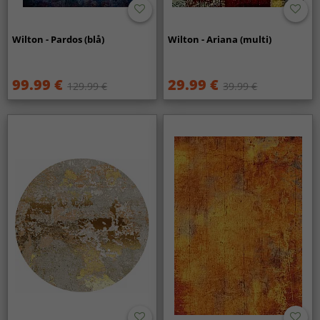
Wilton - Pardos (blå)
Wilton - Ariana (multi)
99.99 €
29.99 €
129.99 €
39.99 €