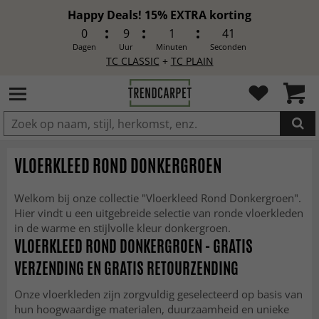
Happy Deals! 15% EXTRA korting
0
9
1
39
Dagen
Uur
Minuten
Seconden
TC CLASSIC
+
TC PLAIN
IN DE WINKELWAGEN GELEGD
VLOERKLEED ROND DONKERGROEN
Welkom bij onze collectie "Vloerkleed Rond Donkergroen".
Hier vindt u een uitgebreide selectie van ronde vloerkleden
in de warme en stijlvolle kleur donkergroen.
VLOERKLEED ROND DONKERGROEN - GRATIS
VERZENDING EN GRATIS RETOURZENDING
Onze vloerkleden zijn zorgvuldig geselecteerd op basis van
hun hoogwaardige materialen, duurzaamheid en unieke