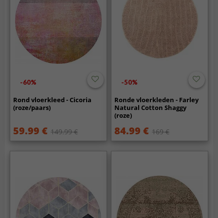
-60%
-50%
Rond vloerkleed - Cicoria
Ronde vloerkleden - Farley
(roze/paars)
Natural Cotton Shaggy
(roze)
59.99 €
84.99 €
149.99 €
169 €