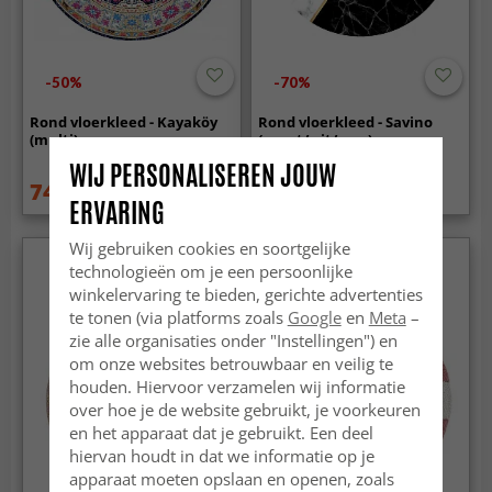
-50%
-70%
Rond vloerkleed - Kayaköy
Rond vloerkleed - Savino
(multi)
(zwart/wit/roze)
WIJ PERSONALISEREN JOUW
74.99 €
56.99 €
149.99 €
189 €
ERVARING
Wij gebruiken cookies en soortgelijke
technologieën om je een persoonlijke
winkelervaring te bieden, gerichte advertenties
te tonen (via platforms zoals
Google
en
Meta
–
zie alle organisaties onder "Instellingen") en
om onze websites betrouwbaar en veilig te
houden. Hiervoor verzamelen wij informatie
over hoe je de website gebruikt, je voorkeuren
en het apparaat dat je gebruikt. Een deel
hiervan houdt in dat we informatie op je
apparaat moeten opslaan en openen, zoals