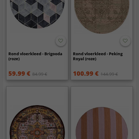
Rond vloerkleed - Brigooda
Rond vloerkleed - Peking
(roze)
Royal (roze)
59.99 €
100.99 €
84.99 €
144.99 €