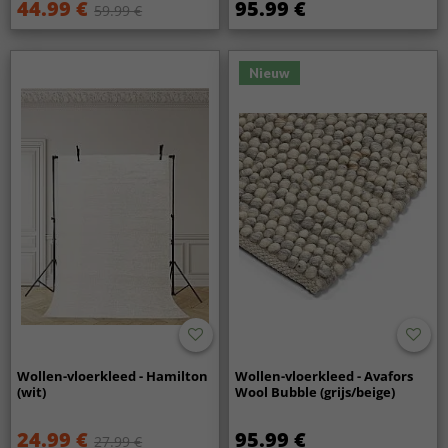
44.99 €
95.99 €
59.99 €
Nieuw
Wollen-vloerkleed - Hamilton
Wollen-vloerkleed - Avafors
(wit)
Wool Bubble (grijs/beige)
24.99 €
95.99 €
27.99 €