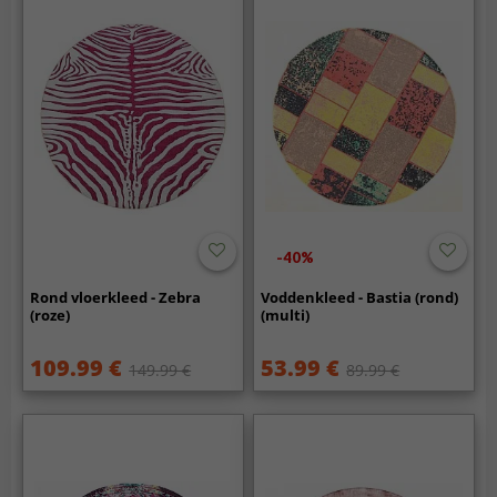
-40%
Rond vloerkleed - Zebra
Voddenkleed - Bastia (rond)
(roze)
(multi)
109.99 €
53.99 €
149.99 €
89.99 €