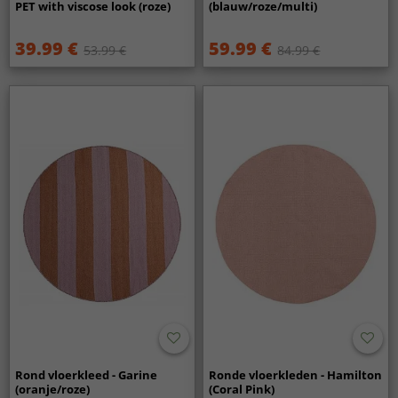
PET with viscose look (roze)
(blauw/roze/multi)
39.99 €
59.99 €
53.99 €
84.99 €
Rond vloerkleed - Garine
Ronde vloerkleden - Hamilton
(oranje/roze)
(Coral Pink)