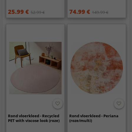
25.99 €
74.99 €
52.99 €
149.99 €
Rond vloerkleed - Recycled
Rond vloerkleed - Periana
PET with viscose look (roze)
(roze/multi)