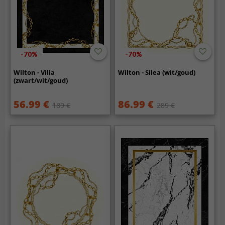
-70%
-70%
Wilton - Vilia
Wilton - Silea (wit/goud)
(zwart/wit/goud)
56.99 €
86.99 €
189 €
289 €