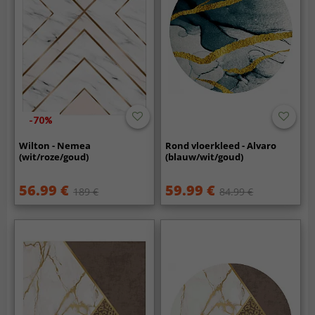
-70%
Wilton - Nemea
Rond vloerkleed - Alvaro
(wit/roze/goud)
(blauw/wit/goud)
56.99 €
59.99 €
189 €
84.99 €