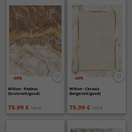
-60%
-60%
Wilton - Padova
Wilton - Cerasia
(bruin/wit/goud)
(beige/wit/goud)
75.99 €
75.99 €
189 €
189 €