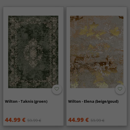
Wilton - Taknis (groen)
Wilton - Elena (beige/goud)
44.99 €
44.99 €
59.99 €
59.99 €