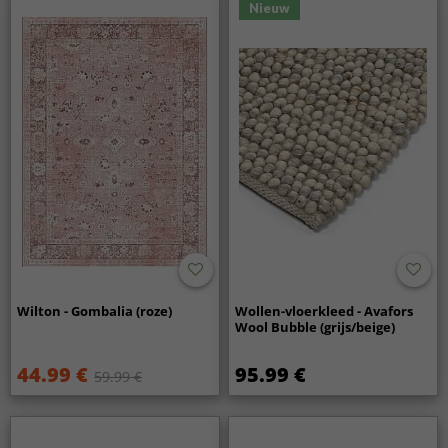
Nieuw
Wilton - Gombalia (roze)
Wollen-vloerkleed - Avafors
Wool Bubble (grijs/beige)
44.99 €
95.99 €
59.99 €