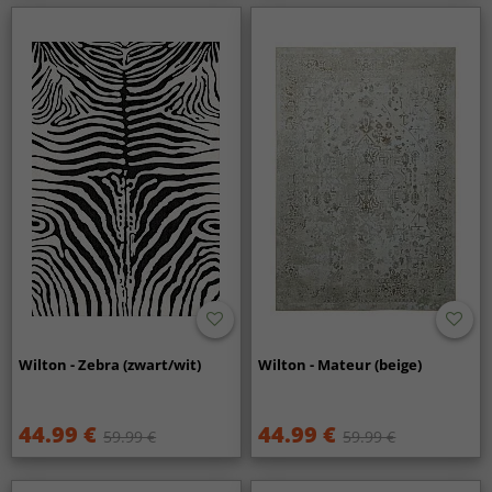
Wilton - Zebra (zwart/wit)
Wilton - Mateur (beige)
44.99 €
44.99 €
59.99 €
59.99 €