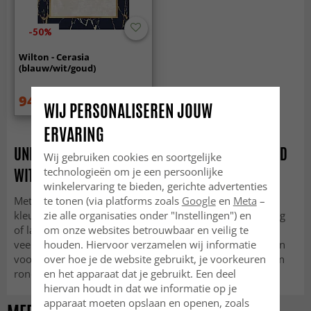
-50%
Wilton - Cerasia
(blauw/wit/goud)
94.99 €
189 €
WIJ PERSONALISEREN JOUW
ERVARING
UNIEKE KLEURENCOMBINATIE MET HET VLOERKLEED
Wij gebruiken cookies en soortgelijke
WIT GOUD
technologieën om je een persoonlijke
winkelervaring te bieden, gerichte advertenties
Met het vloerkleed wit goud haal je een unieke
te tonen (via platforms zoals
Google
en
Meta
–
kleurencombinatie in huis. Je kunt kiezen voor hoogpolig
zie alle organisaties onder "Instellingen") en
of laagpolig. Ook als het gaat om maten en stoffen is er
om onze websites betrouwbaar en veilig te
veel keuze bij Trendcarpet. Zo kun je bijvoorbeeld kiezen
houden. Hiervoor verzamelen wij informatie
voor wol of viscose, een groot vierkant tapijt of een klein
over hoe je de website gebruikt, je voorkeuren
rond kleedje. Veel keuze dus!
en het apparaat dat je gebruikt. Een deel
hiervan houdt in dat we informatie op je
apparaat moeten opslaan en openen, zoals