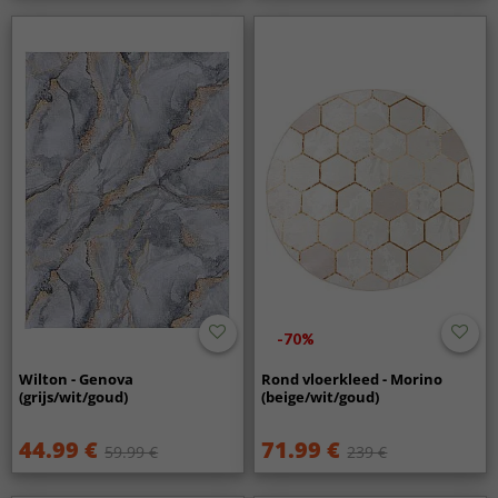
-70%
Wilton - Genova
Rond vloerkleed - Morino
(grijs/wit/goud)
(beige/wit/goud)
44.99 €
71.99 €
59.99 €
239 €