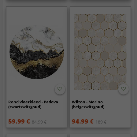
Rond vloerkleed - Padova
Wilton - Morino
(zwart/wit/goud)
(beige/wit/goud)
59.99 €
94.99 €
84.99 €
189 €