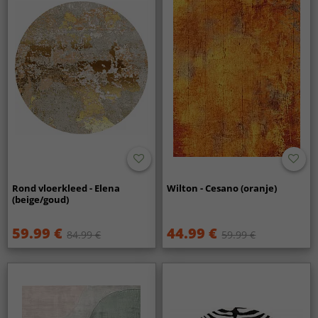
Rond vloerkleed - Elena
Wilton - Cesano (oranje)
(beige/goud)
59.99 €
44.99 €
84.99 €
59.99 €