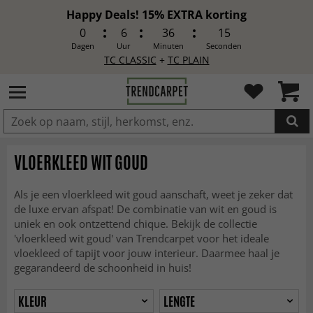
Happy Deals! 15% EXTRA korting
0
6
36
13
Dagen
Uur
Minuten
Seconden
TC CLASSIC
+
TC PLAIN
IN DE WINKELWAGEN GELEGD
VLOERKLEED WIT GOUD
Als je een vloerkleed wit goud aanschaft, weet je zeker dat
de luxe ervan afspat! De combinatie van wit en goud is
uniek en ook ontzettend chique. Bekijk de collectie
'vloerkleed wit goud' van Trendcarpet voor het ideale
vloekleed of tapijt voor jouw interieur. Daarmee haal je
gegarandeerd de schoonheid in huis!
KLEUR
LENGTE