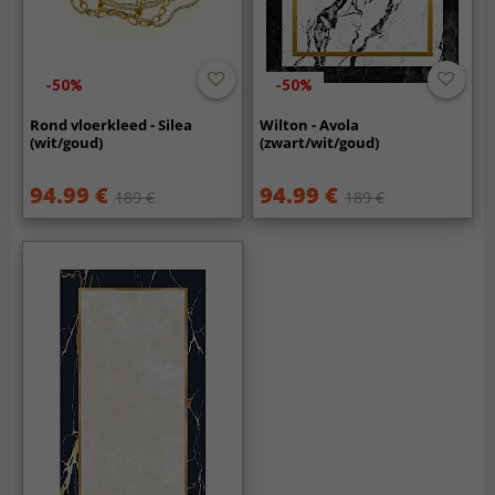
-50%
-50%
Rond vloerkleed - Silea
Wilton - Avola
(wit/goud)
(zwart/wit/goud)
94.99 €
94.99 €
189 €
189 €