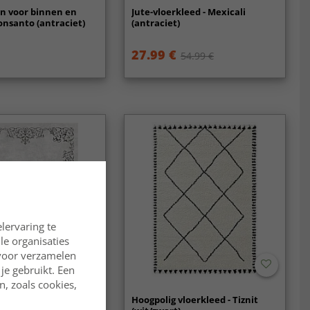
n voor binnen en
Jute-vloerkleed - Mexicali
onsanto (antraciet)
(antraciet)
27.99 €
54.99 €
lervaring te
lle organisaties
rvoor verzamelen
je gebruikt. Een
, zoals cookies,
nti (wit/zwart)
Hoogpolig vloerkleed - Tiznit