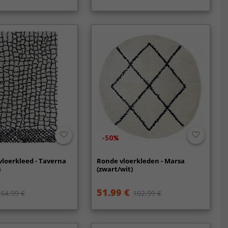
-50%
vloerkleed - Taverna
Ronde vloerkleden - Marsa
)
(zwart/wit)
51.99 €
64.99 €
102.99 €