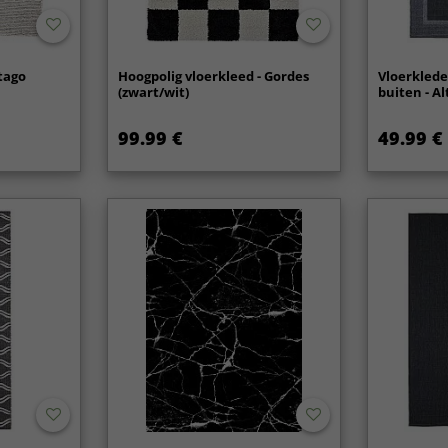
tago
Hoogpolig vloerkleed - Gordes
Vloerklede
(zwart/wit)
buiten - Al
99.99 €
49.99 €