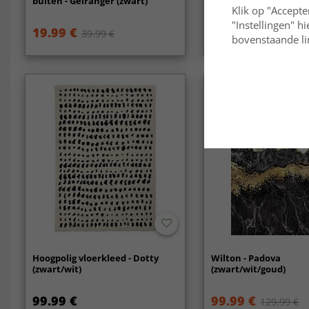
buiten - Geiranger (zwart)
(zwart/wit)
Klik op "Accepte
"Instellingen" h
19.99 €
35.99 €
39.99 €
71.99 €
bovenstaande lin
Hoogpolig vloerkleed - Dotty
Wilton - Padova
(zwart/wit)
(zwart/wit/goud)
99.99 €
99.99 €
129.99 €