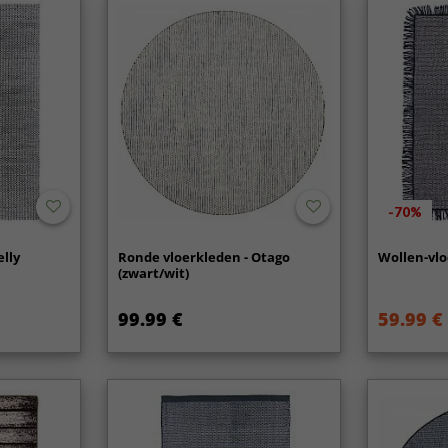
-70%
elly
Ronde vloerkleden - Otago
Wollen-vlo
(zwart/wit)
99.99 €
59.99 €