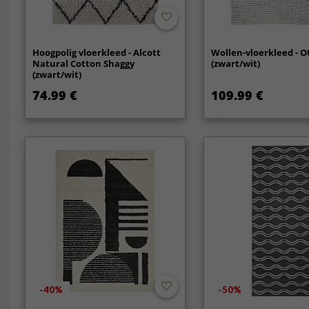
Hoogpolig vloerkleed - Alcott
Wollen-vloerkleed - O
Natural Cotton Shaggy
(zwart/wit)
(zwart/wit)
74.99 €
109.99 €
-40%
-50%