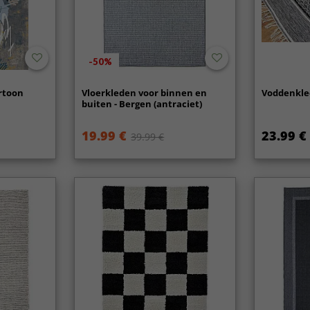
-50%
artoon
Vloerkleden voor binnen en
Voddenklee
buiten - Bergen (antraciet)
19.99 €
23.99 €
39.99 €