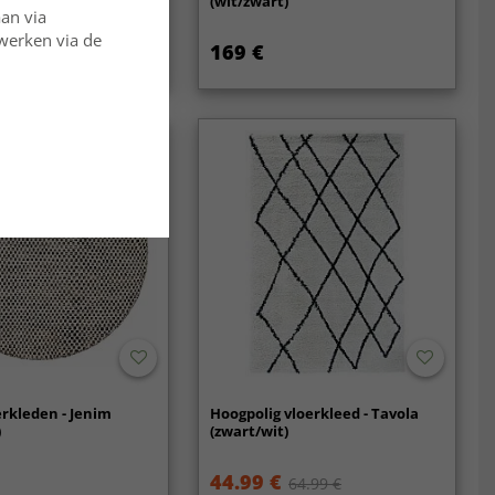
(wit/zwart)
aan via
rwerken via de
169 €
129.99 €
rkleden - Jenim
Hoogpolig vloerkleed - Tavola
)
(zwart/wit)
44.99 €
64.99 €