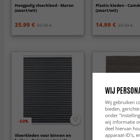
Hoogpolig vloerkleed - Maron
Plastic-kleden - Cam
(zwart/wit)
(zwart/wit)
35.99 €
14.99 €
59.99 €
29.99 €
WIJ PERSON
Wij gebruiken co
bieden, gerichte
onder "Instelli
-50%
-50%
wij informatie o
deel hiervan ho
apparaat-ID's, e
Vloerkleden voor binnen en
Wollen-vloerkleed - V