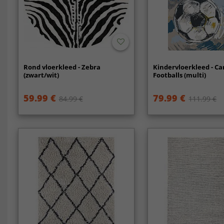
Rond vloerkleed - Zebra
Kindervloerkleed - C
(zwart/wit)
Footballs (multi)
59.99 €
79.99 €
84.99 €
111.99 €