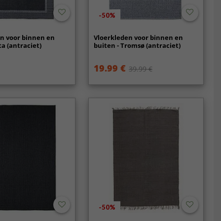
-50%
n voor binnen en
Vloerkleden voor binnen en
ta (antraciet)
buiten - Tromsø (antraciet)
19.99 €
39.99 €
-50%