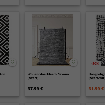
-50%
ston
Wollen-vloerkleed - Savona
Hoogpolig 
(zwart)
(zwart/wit
37.99 €
31.99 €