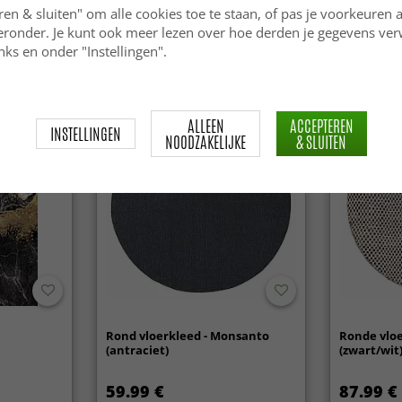
(wit/zwart)
ren & sluiten" om alle cookies toe te staan, of pas je voorkeuren 
ieronder. Je kunt ook meer lezen over hoe derden je gegevens ve
33.99 €
51.99 €
84.99 €
ks en onder "Instellingen".
ALLEEN
ACCEPTEREN
INSTELLINGEN
NOODZAKELIJKE
& SLUITEN
Rond vloerkleed - Monsanto
Ronde vloe
(antraciet)
(zwart/wit
59.99 €
87.99 €