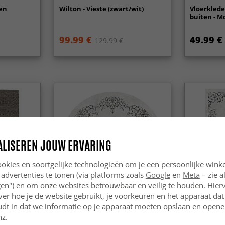
den
Wilton - Vieste (zwart/wit)
Vloerklede
buiten - M
99.99 €
49.99 €
129.99 €
ALISEREN JOUW ERVARING
okies en soortgelijke technologieën om je een persoonlijke winke
 advertenties te tonen (via platforms zoals
Google
en
Meta
– zie a
ngen") en om onze websites betrouwbaar en veilig te houden. Hie
-60%
-60%
ver hoe je de website gebruikt, je voorkeuren en het apparaat dat 
udt in dat we informatie op je apparaat moeten opslaan en openen
nz.
arella
Rond vloerkleed - Santi
Wilton - Sa