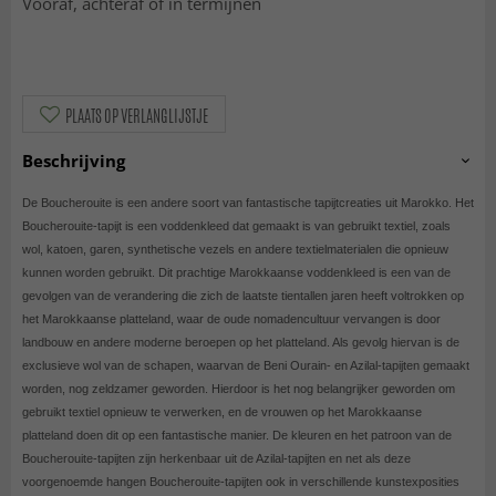
Vooraf, achteraf of in termijnen
PLAATS OP VERLANGLIJSTJE
Beschrijving
De Boucherouite is een andere soort van fantastische tapijtcreaties uit Marokko. Het
Boucherouite-tapijt is een voddenkleed dat gemaakt is van gebruikt textiel, zoals
wol, katoen, garen, synthetische vezels en andere textielmaterialen die opnieuw
kunnen worden gebruikt. Dit prachtige Marokkaanse voddenkleed is een van de
gevolgen van de verandering die zich de laatste tientallen jaren heeft voltrokken op
het Marokkaanse platteland, waar de oude nomadencultuur vervangen is door
landbouw en andere moderne beroepen op het platteland. Als gevolg hiervan is de
exclusieve wol van de schapen, waarvan de Beni Ourain- en Azilal-tapijten gemaakt
worden, nog zeldzamer geworden. Hierdoor is het nog belangrijker geworden om
gebruikt textiel opnieuw te verwerken, en de vrouwen op het Marokkaanse
platteland doen dit op een fantastische manier. De kleuren en het patroon van de
Boucherouite-tapijten zijn herkenbaar uit de Azilal-tapijten en net als deze
voorgenoemde hangen Boucherouite-tapijten ook in verschillende kunstexposities