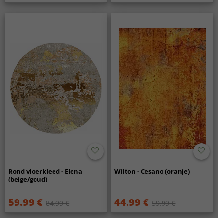
Rond vloerkleed - Elena
Wilton - Cesano (oranje)
(beige/goud)
59.99 €
44.99 €
84.99 €
59.99 €