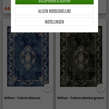
ACCEPTEREN & SLUITEN
44.99 €
44.99 €
59.99 €
59.99 €
ALLEEN NOODZAKELIJKE
INSTELLINGEN
Wilton - Taknis (blauw)
Wilton - Taknis (donkergroen)