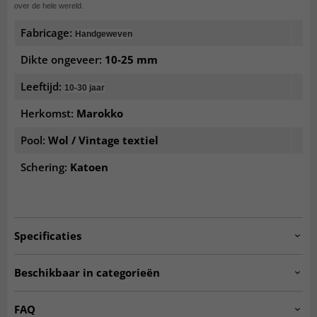
over de hele wereld.
Fabricage:
Handgeweven
Dikte ongeveer:
10-25 mm
Leeftijd:
10-30 jaar
Herkomst:
Marokko
Pool:
Wol / Vintage textiel
Schering:
Katoen
Specificaties
Artno:
20240710_bouch_N_098
Beschikbaar in categorieën
Voddenkleden
Oosterse vloerkleden
FAQ