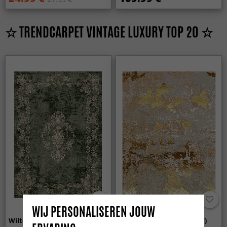
☆ TRENDCARPET VINTAGE LUXURY TOP 20 ☆
WIJ PERSONALISEREN JOUW
Wilton - Taknis (groen)
Wilton - Elena (beige/goud)