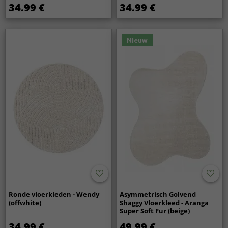
34.99 €
34.99 €
Nieuw
Ronde vloerkleden - Wendy
Asymmetrisch Golvend
(offwhite)
Shaggy Vloerkleed - Aranga
Super Soft Fur (beige)
34.99 €
49.99 €