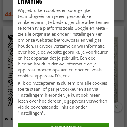
ERVARING
Wij gebruiken cookies en soortgelijke
44.99 €
44.99 €
59.99 €
59.99 €
technologieën om je een persoonlijke
winkelervaring te bieden, gerichte advertenties
te tonen (via platforms zoals
Google
en
Meta
–
zie alle organisaties onder "Instellingen") en
om onze websites betrouwbaar en veilig te
houden. Hiervoor verzamelen wij informatie
over hoe je de website gebruikt, je voorkeuren
en het apparaat dat je gebruikt. Een deel
hiervan houdt in dat we informatie op je
apparaat moeten opslaan en openen, zoals
cookies, apparaat-ID's, enz.
Klik op "Accepteren & sluiten" om alle cookies
toe te staan, of pas je voorkeuren aan via
"Instellingen" hieronder. Je kunt ook meer
lezen over hoe derden je gegevens verwerken
via de bovenstaande links en onder
"Instellingen".
Wilton - Zebra (zwart/wit)
Wilton - Mateur (beige)