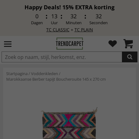
Happy Deals! 15% EXTRA korting
0
13
32
30
Dagen
Uur
Minuten
Seconden
TC CLASSIC
+
TC PLAIN
IN DE WINKELWAGEN GELEGD
Startpagina
/
Voddenkleden
/
Marokkaanse Berber tapijt Boucherouite 145 x 270 cm