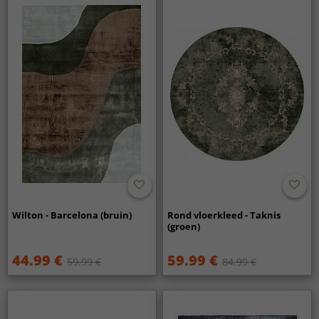
Wilton - Barcelona (bruin)
Rond vloerkleed - Taknis
(groen)
44.99 €
59.99 €
59.99 €
84.99 €