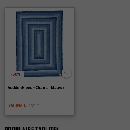
-50%
Voddenkleed - Chania (blauw)
79.99 €
159 €