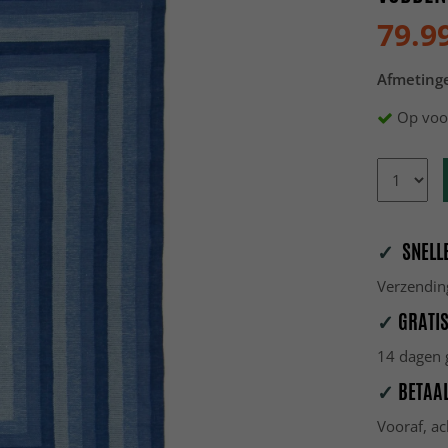
79.9
Afmeting
Op voo
✓
SNELLE
Verzendin
✓
GRATIS
14 dagen g
✓
BETAAL
Vooraf, ac