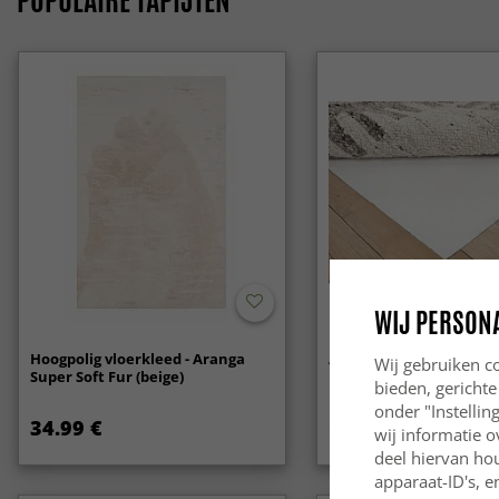
POPULAIRE TAPIJTEN
WIJ PERSON
Hoogpolig vloerkleed - Aranga
Anti-slip
Wij gebruiken co
Super Soft Fur (beige)
bieden, gerichte
onder "Instelli
34.99 €
14.99 €
wij informatie o
deel hiervan ho
apparaat-ID's, e