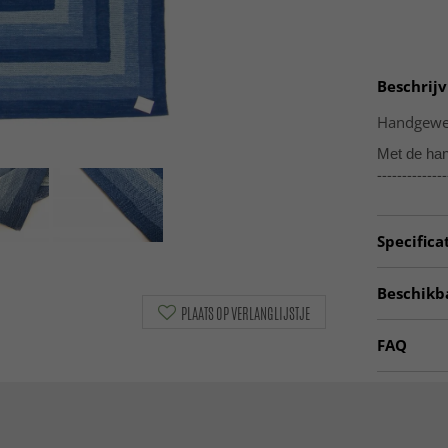
Beschrijv
Handgewe
Met de ha
--------------
Specifica
Artno:
sh
Beschikb
PLAATS OP VERLANGLIJSTJE
Voddenkl
FAQ
Vloerkled
Wat is e
Vloerkled
Een vodden
en een lev
Blauwe vl
en een aut