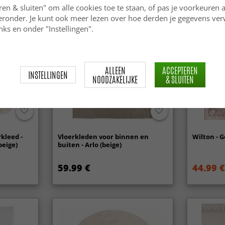
ren & sluiten" om alle cookies toe te staan, of pas je voorkeuren 
ieronder. Je kunt ook meer lezen over hoe derden je gegevens ve
ks en onder "Instellingen".
ALLEEN
ACCEPTEREN
INSTELLINGEN
NOODZAKELIJKE
& SLUITEN
kleed -
Vloerkleden voor binnen en
Wilton - G
beige)
buiten - Arlo (beige)
59.99 €
44.99 €