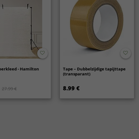
oerkleed - Hamilton
Tape – Dubbelzijdige tapijttape
(transparant)
8.99 €
27.99 €