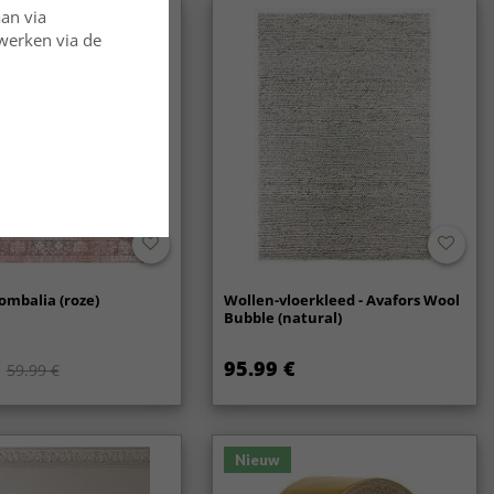
aan via
rwerken via de
ombalia (roze)
Wollen-vloerkleed - Avafors Wool
Bubble (natural)
95.99 €
59.99 €
Nieuw