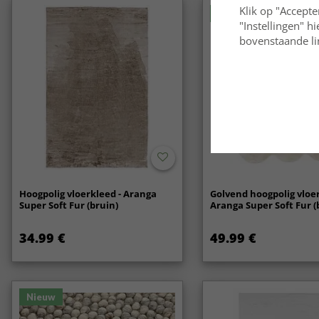
Klik op "Accepte
Nieuw
"Instellingen" h
bovenstaande lin
Hoogpolig vloerkleed - Aranga
Golvend hoogpolig vloer
Super Soft Fur (bruin)
Aranga Super Soft Fur (
34.99 €
49.99 €
Nieuw