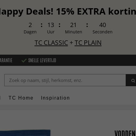
appy Deals! 15% EXTRA korti
2
13
21
39
Dagen
Uur
Minuten
Seconden
TC CLASSIC
+
TC PLAIN
ARANTIE
SNELLE LEVERTIJD
l
TC Home
Inspiration
VODDENK