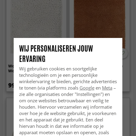
WIJ PERSONALISEREN JOUW
ERVARING
Wollen-vloerkleed - Aliste
Hoogpolig vloerkleed - Zoe
Wij gebruiken cookies en soortgelijke
Wool Shaggy (snow white)
(terracotta)
technologieën om je een persoonlijke
winkelervaring te bieden, gerichte advertenties
99.99 €
42.99 €
te tonen (via platforms zoals
Google
en
Meta
–
zie alle organisaties onder "Instellingen") en
om onze websites betrouwbaar en veilig te
Nieuw
houden. Hiervoor verzamelen wij informatie
over hoe je de website gebruikt, je voorkeuren
en het apparaat dat je gebruikt. Een deel
hiervan houdt in dat we informatie op je
apparaat moeten opslaan en openen, zoals