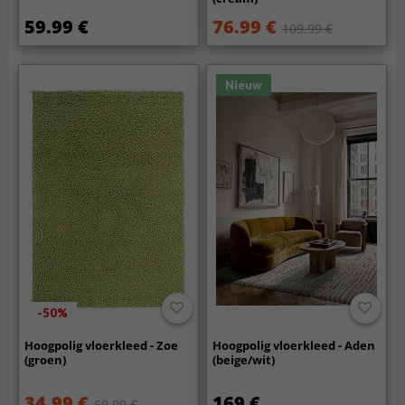
59.99 €
76.99 €
109.99 €
Nieuw
-50%
Hoogpolig vloerkleed - Zoe
Hoogpolig vloerkleed - Aden
(groen)
(beige/wit)
34.99 €
169 €
69.99 €