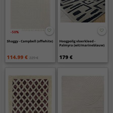
-50%
Shaggy - Campbell (offwhite)
Hoogpolig vloerkleed -
Palmyra (wit/marineblauw)
114.99 €
179 €
229 €