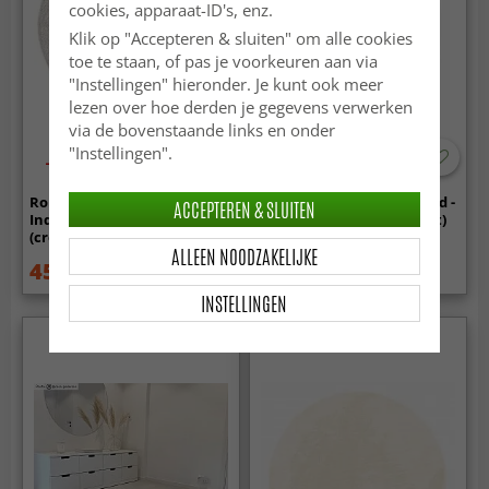
cookies, apparaat-ID's, enz.
Klik op "Accepteren & sluiten" om alle cookies
toe te staan, of pas je voorkeuren aan via
"Instellingen" hieronder. Je kunt ook meer
lezen over hoe derden je gegevens verwerken
via de bovenstaande links en onder
"Instellingen".
-30%
Ronde vloerkleden -
Ovaal hoogpolig vloerkleed -
ACCEPTEREN & SLUITEN
Indoor/Outdoor Shirley
Aranga Super Soft Fur (wit)
(cream)
ALLEEN NOODZAKELIJKE
45.99 €
99.99 €
64.99 €
INSTELLINGEN