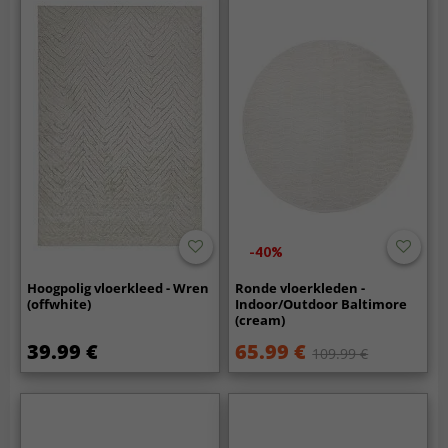
-40%
Hoogpolig vloerkleed - Wren
Ronde vloerkleden -
(offwhite)
Indoor/Outdoor Baltimore
(cream)
39.99 €
65.99 €
109.99 €