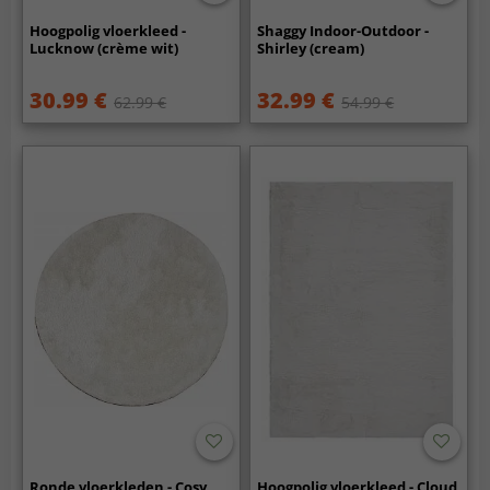
Hoogpolig vloerkleed -
Shaggy Indoor-Outdoor -
Lucknow (crème wit)
Shirley (cream)
30.99 €
32.99 €
62.99 €
54.99 €
Ronde vloerkleden - Cosy
Hoogpolig vloerkleed - Cloud