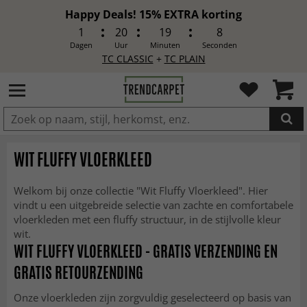
Happy Deals! 15% EXTRA korting
1
20
19
6
Dagen
Uur
Minuten
Seconden
TC CLASSIC
+
TC PLAIN
IN DE WINKELWAGEN GELEGD
WIT FLUFFY VLOERKLEED
Welkom bij onze collectie "Wit Fluffy Vloerkleed". Hier
vindt u een uitgebreide selectie van zachte en comfortabele
vloerkleden met een fluffy structuur, in de stijlvolle kleur
wit.
WIT FLUFFY VLOERKLEED - GRATIS VERZENDING EN
GRATIS RETOURZENDING
Onze vloerkleden zijn zorgvuldig geselecteerd op basis van