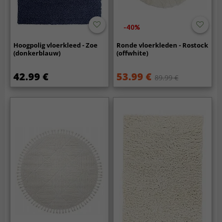
-40%
Hoogpolig vloerkleed - Zoe
Ronde vloerkleden - Rostock
(donkerblauw)
(offwhite)
42.99 €
53.99 €
89.99 €