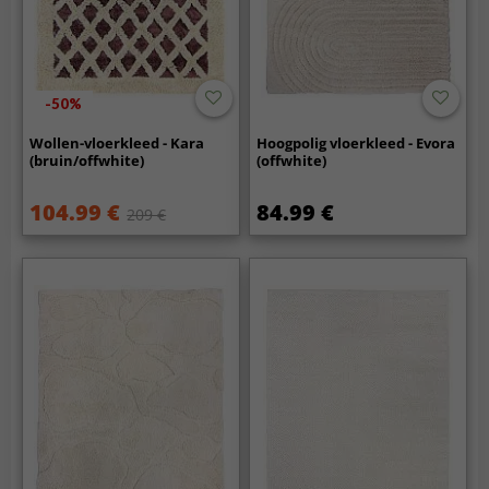
-50%
Wollen-vloerkleed - Kara
Hoogpolig vloerkleed - Evora
(bruin/offwhite)
(offwhite)
104.99 €
84.99 €
209 €