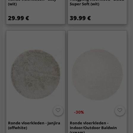
(wit)
Super Soft (wit)
29.99 €
39.99 €
-30%
Ronde vloerkleden - Janjira
Ronde vloerkleden -
(offwhite)
Indoor/Outdoor Baldwin
(cream)