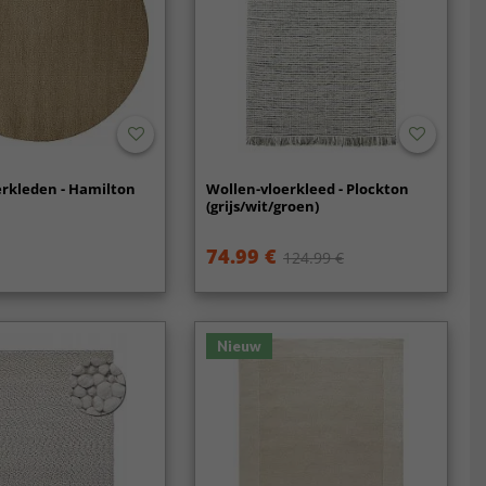
rkleden - Hamilton
Wollen-vloerkleed - Plockton
(grijs/wit/groen)
74.99 €
124.99 €
Nieuw