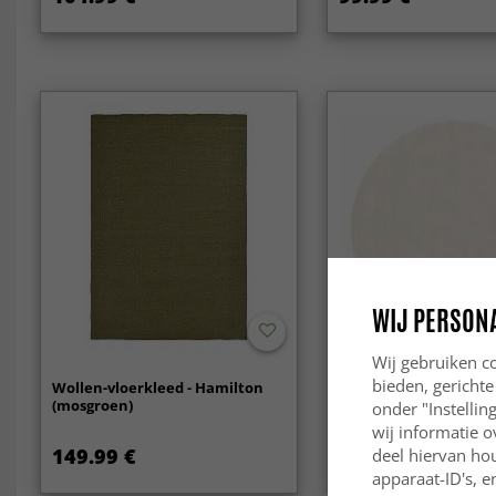
WIJ PERSON
Wij gebruiken co
bieden, gerichte
Wollen-vloerkleed - Hamilton
Ronde vloerkleden - E
(mosgroen)
onder "Instelli
wij informatie o
149.99 €
94.99 €
deel hiervan ho
apparaat-ID's, e