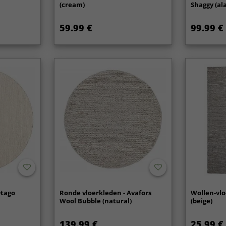
(cream)
Shaggy (al
59.99 €
99.99 €
Otago
Ronde vloerkleden - Avafors
Wollen-vlo
Wool Bubble (natural)
(beige)
139.99 €
25.99 €