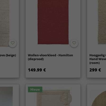
ovo (beige)
Wollen-vloerkleed - Hamilton
Hoogpolig 
(dieprood)
Hand Wove
(room)
149.99 €
299 €
Nieuw