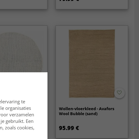
lervaring te
lle organisaties
rkleden - Coastal
Wollen-vloerkleed - Avafors
Wool Bubble (sand)
rvoor verzamelen
je gebruikt. Een
95.99 €
, zoals cookies,