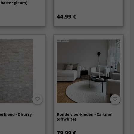
abaster gleam)
44.99 €
erkleed - Dhurry
Ronde vloerkleden - Cartmel
(offwhite)
79.99 €