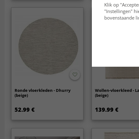
Klik op "Accepte
"Instellingen" h
bovenstaande lin
Ronde vloerkleden - Dhurry
Wollen-vloerkleed - L
(beige)
(beige)
52.99 €
139.99 €