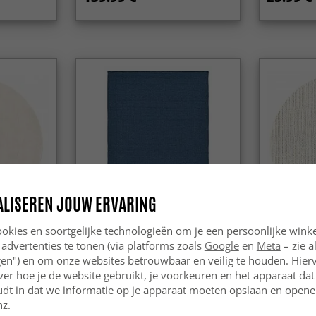
ALISEREN JOUW ERVARING
okies en soortgelijke technologieën om je een persoonlijke winke
 advertenties te tonen (via platforms zoals
Google
en
Meta
– zie a
lla (creme)
Wollen-vloerkleed - Hamilton
Ronde vloe
(marineblauw)
(greige)
ngen") en om onze websites betrouwbaar en veilig te houden. Hie
ver hoe je de website gebruikt, je voorkeuren en het apparaat dat 
149.99 €
59.99 €
udt in dat we informatie op je apparaat moeten opslaan en openen
nz.