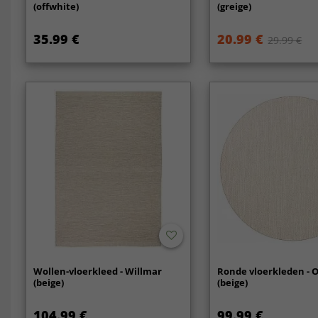
(offwhite)
(greige)
35.99 €
20.99 €
29.99 €
Wollen-vloerkleed - Willmar
Ronde vloerkleden - 
(beige)
(beige)
104.99 €
99.99 €