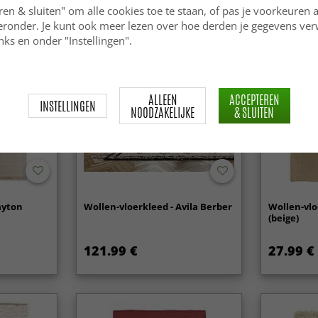
ren & sluiten" om alle cookies toe te staan, of pas je voorkeuren 
ieronder. Je kunt ook meer lezen over hoe derden je gegevens ve
ks en onder "Instellingen".
ALLEEN
ACCEPTEREN
INSTELLINGEN
NOODZAKELIJKE
& SLUITEN
ayton
Wollen-vloerkleed - Avila Berber
Wollen-vlo
(beige)
121.99 €
27.99 €