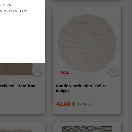
aan via
rwerken via de
-50%
erkleed - Hamilton
Ronde vloerkleden - Belize
(beige)
43.99 €
86.99 €