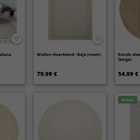
Malana
Wollen-vloerkleed - Beja (room)
Ronde vloe
(beige)
79.99 €
54.99 €
Nieuw