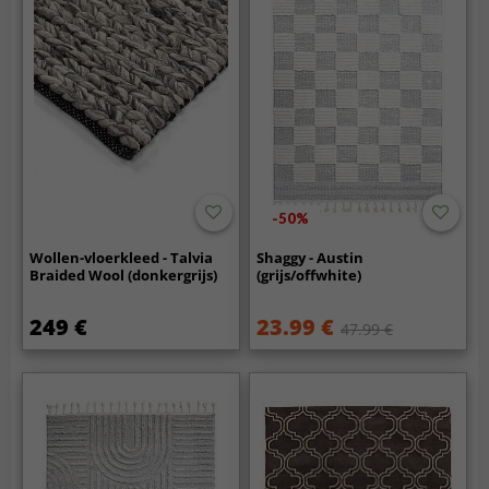
-50%
Wollen-vloerkleed - Talvia
Shaggy - Austin
Braided Wool (donkergrijs)
(grijs/offwhite)
249 €
23.99 €
47.99 €