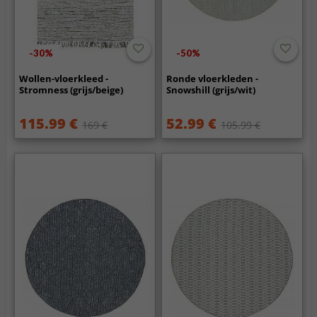
-30%
-50%
Wollen-vloerkleed -
Ronde vloerkleden -
Stromness (grijs/beige)
Snowshill (grijs/wit)
115.99 €
52.99 €
169 €
105.99 €