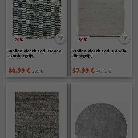
-70%
-50%
Wollen-vloerkleed - Honey
Wollen-vloerkleed - Kandia
(Donkergrijs)
(lichtgrijs)
80.99 €
37.99 €
269 €
74.99 €