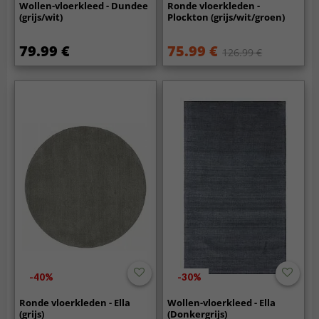
Wollen-vloerkleed - Dundee
Ronde vloerkleden -
(grijs/wit)
Plockton (grijs/wit/groen)
79.99 €
75.99 €
126.99 €
-40%
-30%
Ronde vloerkleden - Ella
Wollen-vloerkleed - Ella
(grijs)
(Donkergrijs)