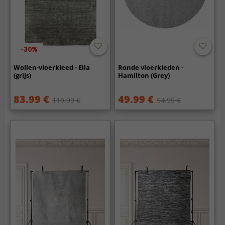
-30%
Wollen-vloerkleed - Ella
Ronde vloerkleden -
(grijs)
Hamilton (Grey)
83.99 €
49.99 €
119.99 €
54.99 €