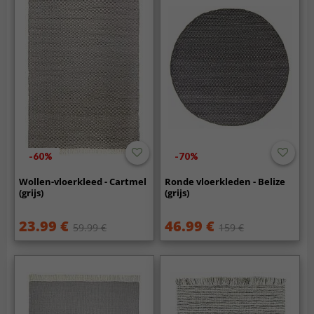
-60%
-70%
Wollen-vloerkleed - Cartmel
Ronde vloerkleden - Belize
(grijs)
(grijs)
23.99 €
46.99 €
59.99 €
159 €