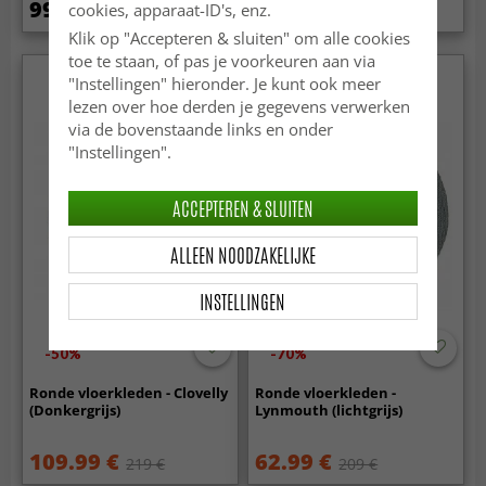
99.99 €
134.99 €
cookies, apparaat-ID's, enz.
279 €
Klik op "Accepteren & sluiten" om alle cookies
toe te staan, of pas je voorkeuren aan via
"Instellingen" hieronder. Je kunt ook meer
lezen over hoe derden je gegevens verwerken
via de bovenstaande links en onder
"Instellingen".
ACCEPTEREN & SLUITEN
ALLEEN NOODZAKELIJKE
INSTELLINGEN
-50%
-70%
Ronde vloerkleden - Clovelly
Ronde vloerkleden -
(Donkergrijs)
Lynmouth (lichtgrijs)
109.99 €
62.99 €
219 €
209 €