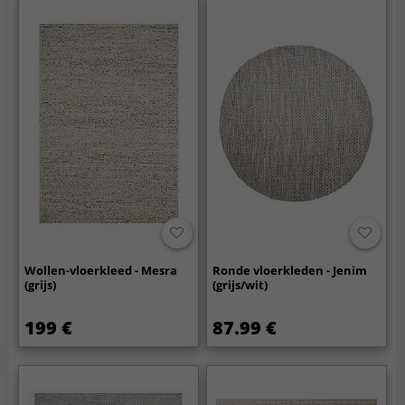
Wollen-vloerkleed - Mesra
Ronde vloerkleden - Jenim
(grijs)
(grijs/wit)
199 €
87.99 €