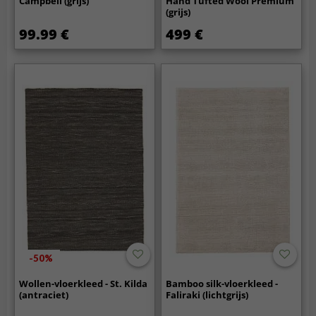
Campbell (grijs)
Hand Tufted Wool Premium
(grijs)
99.99 €
499 €
-50%
Wollen-vloerkleed - St. Kilda
Bamboo silk-vloerkleed -
(antraciet)
Faliraki (lichtgrijs)