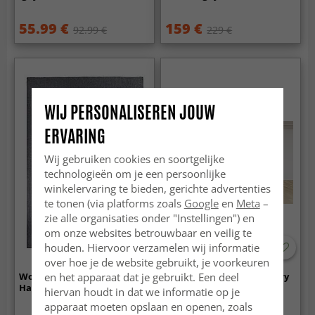
55.99 €
159 €
92.99 €
229 €
WIJ PERSONALISEREN JOUW
ERVARING
Wij gebruiken cookies en soortgelijke
technologieën om je een persoonlijke
winkelervaring te bieden, gerichte advertenties
te tonen (via platforms zoals
Google
en
Meta
–
zie alle organisaties onder "Instellingen") en
om onze websites betrouwbaar en veilig te
houden. Hiervoor verzamelen wij informatie
-50%
over hoe je de website gebruikt, je voorkeuren
en het apparaat dat je gebruikt. Een deel
Wollen-vloerkleed -
Ronde vloerkleden - Bibury
Hamilton (Asphalt)
(lichtgrijs)
hiervan houdt in dat we informatie op je
apparaat moeten opslaan en openen, zoals