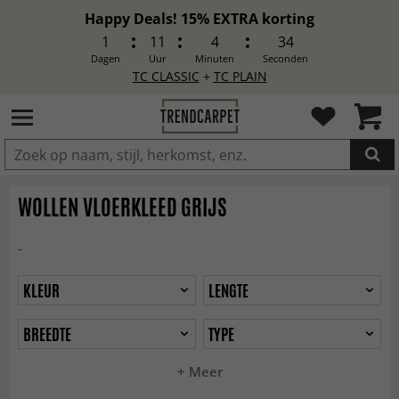
Happy Deals! 15% EXTRA korting
1
11
4
32
Dagen
Uur
Minuten
Seconden
TC CLASSIC
+
TC PLAIN
IN DE WINKELWAGEN GELEGD
WOLLEN VLOERKLEED GRIJS
-
KLEUR
LENGTE
BREEDTE
TYPE
+ Meer