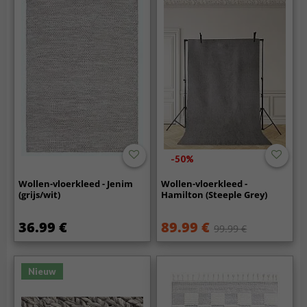
-50%
Wollen-vloerkleed - Jenim
Wollen-vloerkleed -
(grijs/wit)
Hamilton (Steeple Grey)
36.99 €
89.99 €
99.99 €
Nieuw