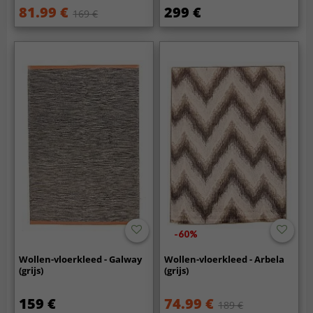
81.99 €
299 €
169 €
-60%
Wollen-vloerkleed - Galway
Wollen-vloerkleed - Arbela
(grijs)
(grijs)
159 €
74.99 €
189 €