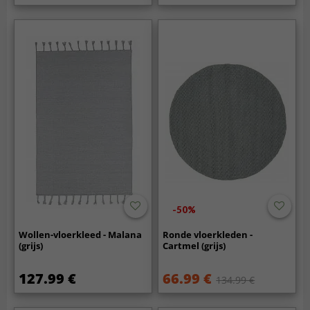
-50%
Wollen-vloerkleed - Malana
Ronde vloerkleden -
(grijs)
Cartmel (grijs)
127.99 €
66.99 €
134.99 €