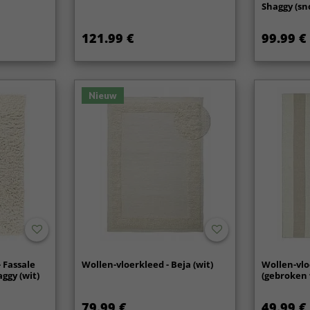
Shaggy (sn
121.99 €
99.99 €
Nieuw
 Fassale
Wollen-vloerkleed - Beja (wit)
Wollen-vlo
ggy (wit)
(gebroken 
79.99 €
49.99 €