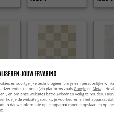
ALISEREN JOUW ERVARING
-40%
okies en soortgelijke technologieën om je een persoonlijke winke
 advertenties te tonen (via platforms zoals
Google
en
Meta
– zie a
alana (wit)
Wollen-vloerkleed - Scacco
Wollen-vlo
(wit/beige)
(wit)
ngen") en om onze websites betrouwbaar en veilig te houden. Hie
ver hoe je de website gebruikt, je voorkeuren en het apparaat dat 
89.99 €
62.99 €
udt in dat we informatie op je apparaat moeten opslaan en openen
nz.