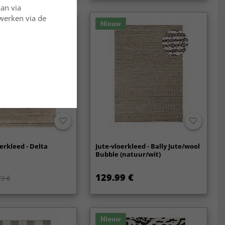
aan via
rwerken via de
Nieuw
erkleed - Delta
Jute-vloerkleed - Bally Jute/wool
Bubble (natuur/wit)
129.99 €
9 €
Nieuw