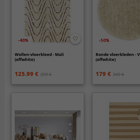
-40%
-50%
Wollen-vloerkleed - Mali
Ronde vloerkleden - 
(offwhite)
(offwhite)
125.99 €
179 €
209 €
349 €