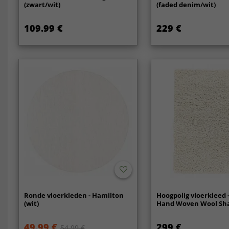
(zwart/wit)
(faded denim/wit)
109.99 €
229 €
Ronde vloerkleden - Hamilton
Hoogpolig vloerkleed -
(wit)
Hand Woven Wool Sha
49.99 €
299 €
54.99 €