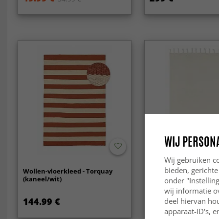
WIJ PERSON
Wij gebruiken co
bieden, gerichte
Wollen-vloerkleed - Torquay
Wollen-vloerkleed - M
(kaneel/wit)
onder "Instelli
wij informatie o
144.99 €
33.99 €
deel hiervan ho
apparaat-ID's, e