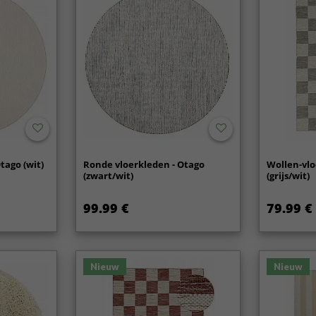
tago (wit)
Ronde vloerkleden - Otago
Wollen-vlo
(zwart/wit)
(grijs/wit)
99.99 €
79.99 €
Nieuw
Nieuw