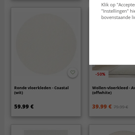
Klik op "Accepte
"Instellingen" h
bovenstaande lin
-50%
Ronde vloerkleden - Coastal
Wollen-vloerkleed - 
(wit)
(offwhite)
59.99 €
39.99 €
79.99 €