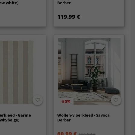
ow white)
Berber
119.99 €
-50%
erkleed - Garine
Wollen-vloerkleed - Savoca
wit/beige)
Berber
60.99 €
121.99 €