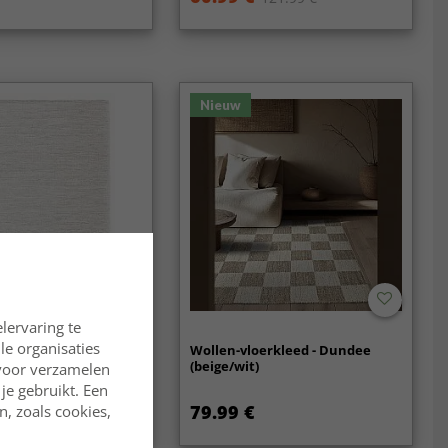
Nieuw
lervaring te
lle organisaties
erkleed - Wellington
Wollen-vloerkleed - Dundee
(beige/wit)
rvoor verzamelen
je gebruikt. Een
79.99 €
, zoals cookies,
104.99 €