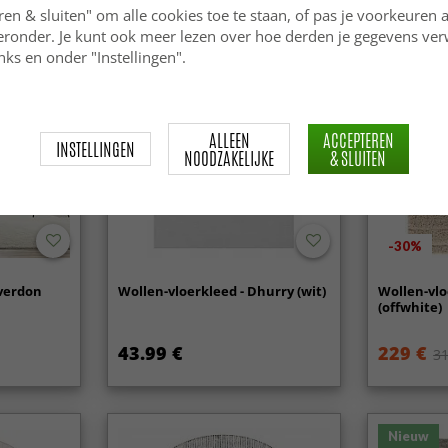
ren & sluiten" om alle cookies toe te staan, of pas je voorkeuren 
ieronder. Je kunt ook meer lezen over hoe derden je gegevens ve
ks en onder "Instellingen".
ALLEEN
ACCEPTEREN
INSTELLINGEN
NOODZAKELIJKE
& SLUITEN
-30%
Averdon
Wollen-vloerkleed - Dhurry (wit)
Wollen-vlo
(offwhite)
43.99 €
229 €
31
Nieuw