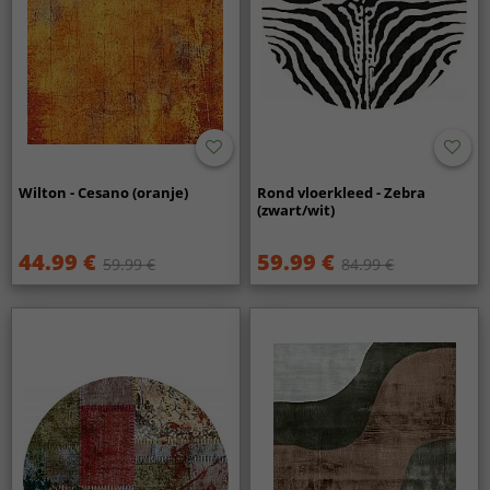
Wilton - Cesano (oranje)
Rond vloerkleed - Zebra
(zwart/wit)
44.99 €
59.99 €
59.99 €
84.99 €