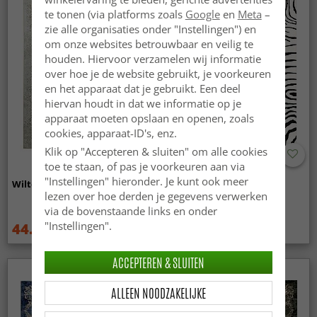
te tonen (via platforms zoals
Google
en
Meta
–
zie alle organisaties onder "Instellingen") en
om onze websites betrouwbaar en veilig te
houden. Hiervoor verzamelen wij informatie
over hoe je de website gebruikt, je voorkeuren
en het apparaat dat je gebruikt. Een deel
hiervan houdt in dat we informatie op je
apparaat moeten opslaan en openen, zoals
cookies, apparaat-ID's, enz.
Klik op "Accepteren & sluiten" om alle cookies
toe te staan, of pas je voorkeuren aan via
"Instellingen" hieronder. Je kunt ook meer
Wilton - Mateur (beige)
Wilton - Zebra (zwart/wit)
lezen over hoe derden je gegevens verwerken
via de bovenstaande links en onder
"Instellingen".
44.99 €
44.99 €
59.99 €
59.99 €
ACCEPTEREN & SLUITEN
ALLEEN NOODZAKELIJKE