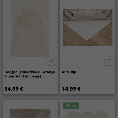
Hoogpolig vloerkleed - Aranga
Anti-slip
Super Soft Fur (beige)
34.99 €
14.99 €
Nieuw