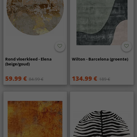
Rond vloerkleed - Elena
Wilton - Barcelona (groente)
(beige/goud)
59.99 €
134.99 €
84.99 €
189 €