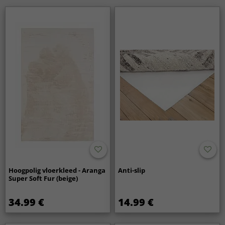
Passen Wilton-vloerkleden in verschillende
interieurstijlen?
Ja, Wilton-vloerkleden zijn verkrijgbaar in veel patronen en
kleuren en passen zowel in moderne woningen als in
klassieke interieurs.
Hoogpolig vloerkleed - Aranga
Anti-slip
Super Soft Fur (beige)
34.99 €
14.99 €