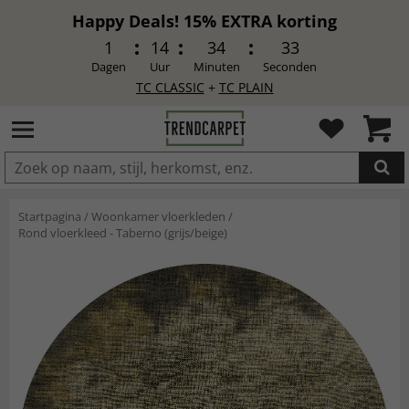
Happy Deals! 15% EXTRA korting
1
14
34
31
Dagen
Uur
Minuten
Seconden
TC CLASSIC
+
TC PLAIN
IN DE WINKELWAGEN GELEGD
Startpagina
/
Woonkamer vloerkleden
/
Rond vloerkleed - Taberno (grijs/beige)