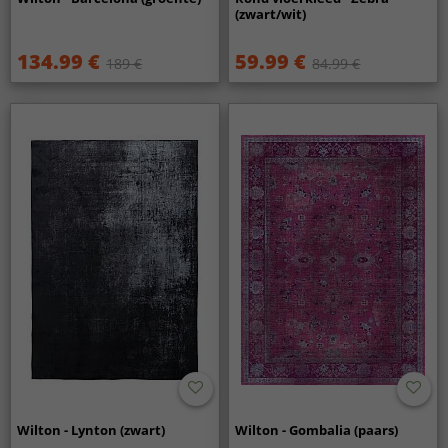
(zwart/wit)
134.99 €
59.99 €
189 €
84.99 €
Wilton - Lynton (zwart)
Wilton - Gombalia (paars)