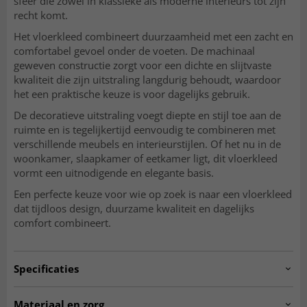
sfeer die zowel in klassieke als moderne interieurs tot zijn
recht komt.
Het vloerkleed combineert duurzaamheid met een zacht en
comfortabel gevoel onder de voeten. De machinaal
geweven constructie zorgt voor een dichte en slijtvaste
kwaliteit die zijn uitstraling langdurig behoudt, waardoor
het een praktische keuze is voor dagelijks gebruik.
De decoratieve uitstraling voegt diepte en stijl toe aan de
ruimte en is tegelijkertijd eenvoudig te combineren met
verschillende meubels en interieurstijlen. Of het nu in de
woonkamer, slaapkamer of eetkamer ligt, dit vloerkleed
vormt een uitnodigende en elegante basis.
Een perfecte keuze voor wie op zoek is naar een vloerkleed
dat tijdloos design, duurzame kwaliteit en dagelijks
comfort combineert.
Specificaties
Artno:
ELINA.SK11161.803.DT35588.106-1
Materiaal en zorg