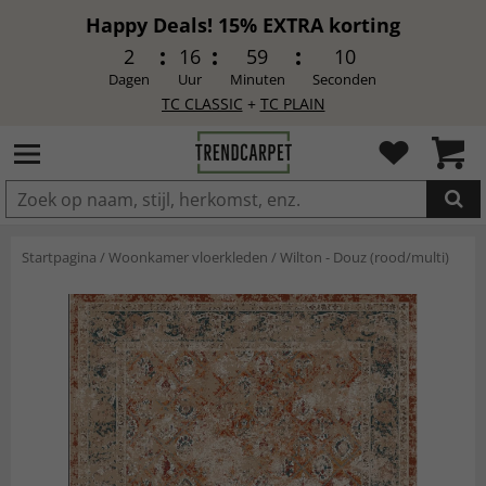
Happy Deals! 15% EXTRA korting
2
16
59
8
Dagen
Uur
Minuten
Seconden
TC CLASSIC
+
TC PLAIN
IN DE WINKELWAGEN GELEGD
Startpagina
/
Woonkamer vloerkleden
/
Wilton - Douz (rood/multi)