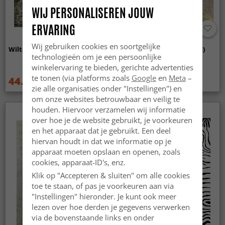
WIJ PERSONALISEREN JOUW
ERVARING
Wij gebruiken cookies en soortgelijke
Wilton - Taknis (groen)
Wilton - Elena (beige/goud)
technologieën om je een persoonlijke
winkelervaring te bieden, gerichte advertenties
te tonen (via platforms zoals
Google
en
Meta
–
44.99 €
44.99 €
59.99 €
59.99 €
zie alle organisaties onder "Instellingen") en
om onze websites betrouwbaar en veilig te
houden. Hiervoor verzamelen wij informatie
over hoe je de website gebruikt, je voorkeuren
en het apparaat dat je gebruikt. Een deel
hiervan houdt in dat we informatie op je
apparaat moeten opslaan en openen, zoals
cookies, apparaat-ID's, enz.
Klik op "Accepteren & sluiten" om alle cookies
toe te staan, of pas je voorkeuren aan via
"Instellingen" hieronder. Je kunt ook meer
lezen over hoe derden je gegevens verwerken
via de bovenstaande links en onder