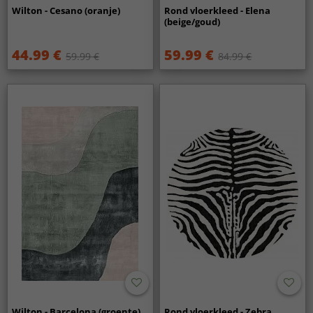
Wilton - Cesano (oranje)
Rond vloerkleed - Elena
(beige/goud)
44.99 €
59.99 €
59.99 €
84.99 €
Wilton - Barcelona (groente)
Rond vloerkleed - Zebra