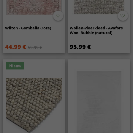
Wilton - Gombalia (roze)
Wollen-vloerkleed - Avafors
Wool Bubble (natural)
44.99 €
95.99 €
59.99 €
Nieuw