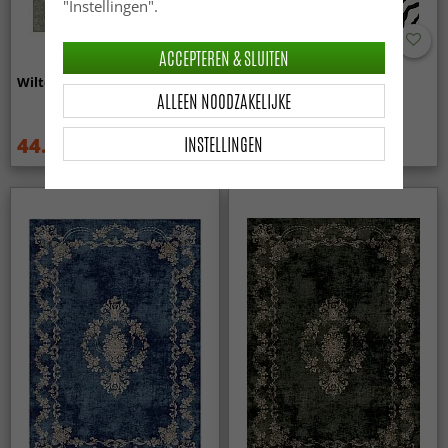
"Instellingen".
ACCEPTEREN & SLUITEN
Wilton - Mateur (beige)
Wilton - Zebra (zwart/wit)
ALLEEN NOODZAKELIJKE
INSTELLINGEN
44.99 €
44.99 €
59.99 €
59.99 €