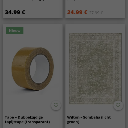
34.99 €
24.99 €
27.99 €
Nieuw
Tape – Dubbelzijdige
Wilton - Gombalia (licht
tapijttape (transparant)
groen)