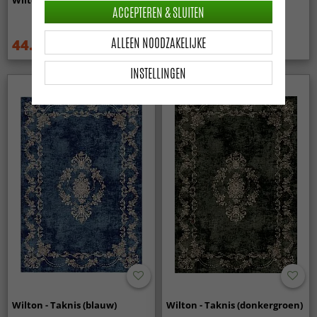
ACCEPTEREN & SLUITEN
ALLEEN NOODZAKELIJKE
44.99 €
44.99 €
59.99 €
59.99 €
INSTELLINGEN
Wilton - Taknis (blauw)
Wilton - Taknis (donkergroen)