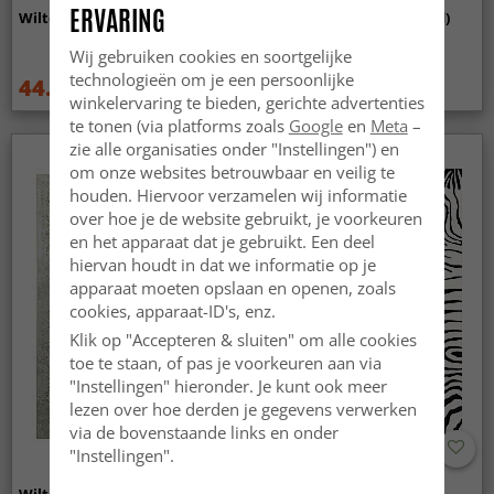
ERVARING
Wilton - Taknis (groen)
Wilton - Elena (beige/goud)
Wij gebruiken cookies en soortgelijke
technologieën om je een persoonlijke
44.99 €
44.99 €
59.99 €
59.99 €
winkelervaring te bieden, gerichte advertenties
te tonen (via platforms zoals
Google
en
Meta
–
zie alle organisaties onder "Instellingen") en
om onze websites betrouwbaar en veilig te
houden. Hiervoor verzamelen wij informatie
over hoe je de website gebruikt, je voorkeuren
en het apparaat dat je gebruikt. Een deel
hiervan houdt in dat we informatie op je
apparaat moeten opslaan en openen, zoals
cookies, apparaat-ID's, enz.
Klik op "Accepteren & sluiten" om alle cookies
toe te staan, of pas je voorkeuren aan via
"Instellingen" hieronder. Je kunt ook meer
lezen over hoe derden je gegevens verwerken
via de bovenstaande links en onder
"Instellingen".
Wilton - Mateur (beige)
Wilton - Zebra (zwart/wit)