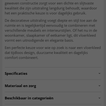
geweven constructie zorgt voor een dichte en slijtvaste
kwaliteit die zijn uitstraling langdurig behoudt, waardoor
het een praktische keuze is voor dagelijks gebruik.
De decoratieve uitstraling voegt diepte en stijl toe aan de
ruimte en is tegelijkertijd eenvoudig te combineren met
verschillende meubels en interieurstijlen. Of het nu in de
woonkamer, slaapkamer of eetkamer ligt, dit vloerkleed
vormt een uitnodigende en elegante basis.
Een perfecte keuze voor wie op zoek is naar een vloerkleed
dat tijdloos design, duurzame kwaliteit en dagelijks
comfort combineert.
Specificaties
Artno:
kuba.DT02318.101
Materiaal en zorg
Gebruik
Binnen
MATERIAAL
Beschikbaar in categorieën
Polyester
Woonkamer, Slaapkamer, Keuken,
Kamer