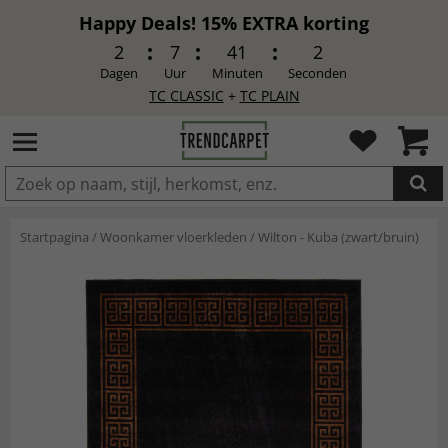
Happy Deals! 15% EXTRA korting
2
7
40
60
Dagen
Uur
Minuten
Seconden
TC CLASSIC
+
TC PLAIN
IN DE WINKELWAGEN GELEGD
Startpagina
/
Woonkamer vloerkleden
/
Wilton - Kuba (zwart/bruin)