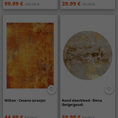
99.99 €
29.99 €
129.99 €
39.99 €
Wilton - Cesano (oranje)
Rond vloerkleed - Elena
(beige/goud)
44.99 €
59.99 €
59.99 €
84.99 €